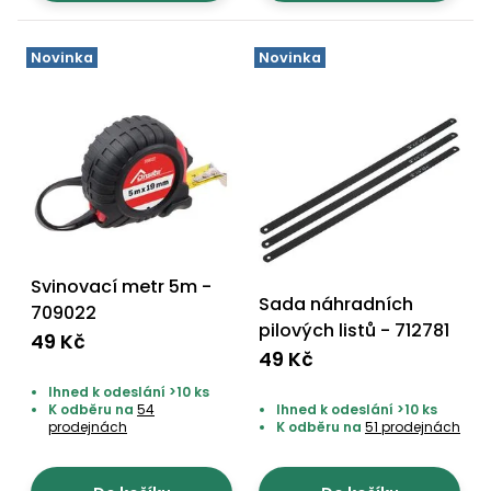
Nabíječky
Ruční
nářadí
Novinka
Novinka
Příslušenství
Rozmetadla
a posypové
vozíky
Topidla
Zametací
stroje
Navijáky
a kladky
Sněhové
Svinovací metr 5m -
frézy
Sada náhradních
709022
pilových listů - 712781
Sněhová
49 Kč
hrabla,
49 Kč
škrabky
Ihned k odeslání >10 ks
na led
K odběru na
54
Ihned k odeslání >10 ks
prodejnách
K odběru na
51 prodejnách
Příslušenství