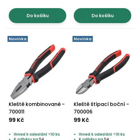
Do košíku
Do košíku
Novinka
Novinka
Kleště kombinované -
Kleště štípací boční -
700011
700006
99 Kč
99 Kč
Ihned k odeslání >10 ks
Ihned k odeslání >10 ks
K odběru na
54
K odběru na
54