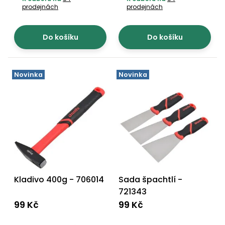
prodejnách
prodejnách
Do košíku
Do košíku
Novinka
Novinka
Kladivo 400g - 706014
Sada špachtlí -
721343
99 Kč
99 Kč