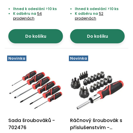
Ihned k odeslání >10 ks
Ihned k odeslání >10 ks
K odběru na
54
K odběru na
52
prodejnách
prodejnách
Do košíku
Do košíku
Novinka
Novinka
Sada šroubováků -
Ráčnový šroubovák s
702476
příslušenstvím -