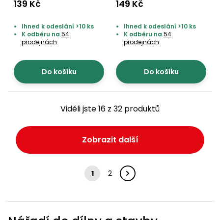
702461
139 Kč
149 Kč
Ihned k odeslání >10 ks
Ihned k odeslání >10 ks
K odběru na
54
K odběru na
54
prodejnách
prodejnách
Do košíku
Do košíku
Viděli jste 16 z 32 produktů
Zobrazit další
1
2