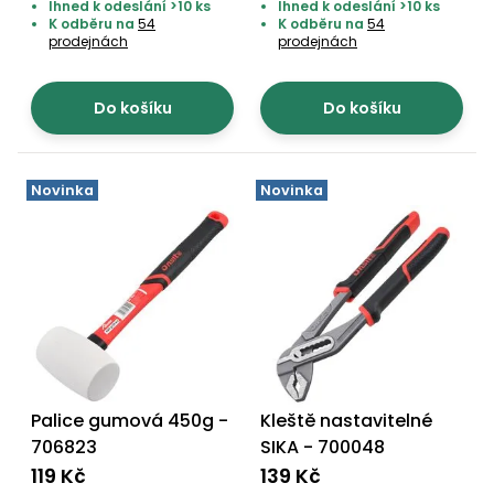
Ihned k odeslání >10 ks
Ihned k odeslání >10 ks
K odběru na
54
K odběru na
54
prodejnách
prodejnách
Do košíku
Do košíku
Novinka
Novinka
Palice gumová 450g -
Kleště nastavitelné
706823
SIKA - 700048
119 Kč
139 Kč