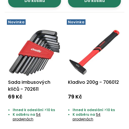
Do košíku
Do košíku
Novinka
Novinka
Sada imbusových
Kladivo 200g - 706012
klíčů - 702611
69 Kč
79 Kč
Ihned k odeslání >10 ks
Ihned k odeslání >10 ks
K odběru na
54
K odběru na
54
prodejnách
prodejnách