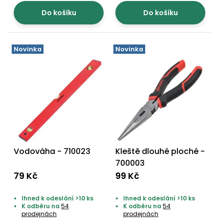
Do košíku
Do košíku
Novinka
Novinka
Vodováha - 710023
Kleště dlouhé ploché -
700003
79 Kč
99 Kč
Ihned k odeslání >10 ks
Ihned k odeslání >10 ks
K odběru na
54
K odběru na
54
prodejnách
prodejnách