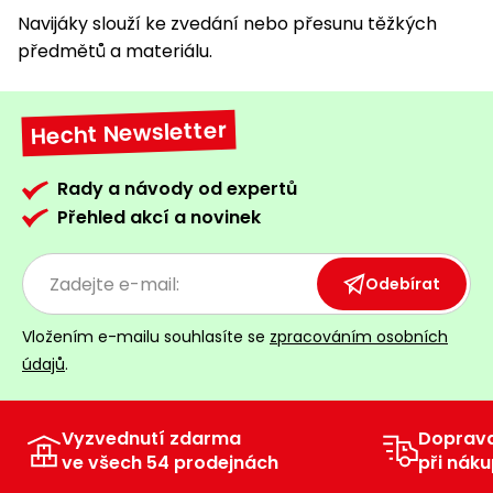
Navijáky slouží ke zvedání nebo přesunu těžkých
předmětů a materiálu.
Hecht Newsletter
Rady a návody od expertů
Přehled akcí a novinek
Odebírat
Vložením e-mailu souhlasíte se
zpracováním osobních
údajů
.
Vyzvednutí zdarma
Doprav
ve všech 54 prodejnách
při náku