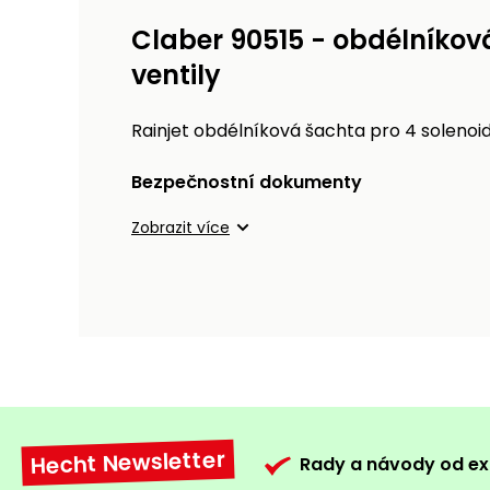
Claber 90515 - obdélníkov
ventily
Rainjet obdélníková šachta pro 4 solenoid
Bezpečnostní dokumenty
Zobrazit více
Hecht Newsletter
Rady a návody od ex