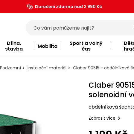
Doručení zdarma nad 2 990 Kč
Dílna,
Sport a volný
Dět
Mobilita
stavba
čas
hra
Podzemní
Instalační materiál
Claber 90515 - obdélníková ša
Claber 9051
solenoidní v
obdélníková šachta 
Zobrazit více