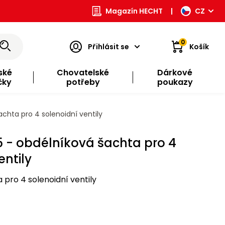
Magazín HECHT
|
CZ
0
Přihlásit se
Košík
ské
Chovatelské
Dárkové
čky
potřeby
poukazy
chta pro 4 solenoidní ventily
5 - obdélníková šachta pro 4
entily
pro 4 solenoidní ventily