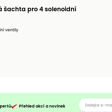
á šachta pro 4 solenoidní
ní ventily
pertů
Přehled akcí a novinek