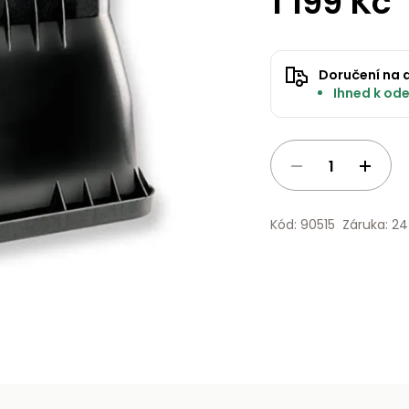
1 199 Kč
Doručení na 
Ihned k ode
Kód: 90515
Záruka: 2