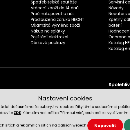
Spotřebitelské soutěže
Servisní c
Vrácení zboží do 14 dnů
Návody
Proč nakupovat u nás
Neautorizo
Prodloužená záruka HECHT
Zpětný odb
Okamžitá výměna zboží
baterií
Nákup na splátky
Hodnocení
Pojištění elektrokol
Ochrana o
Dárkové poukazy
Katalog H
Katalog el
Spolehli
Nastavení cookies
ádat dočasně malé soubory, tzv. cookies. Díky těmto souborům si počíta
 dozvíte
ZDE
. Kliknutím na tlačítko "Přijmout vše", souhlasíte s využívaní
Nepovolit
ch sítích a reklamních sítích na dalších webech.