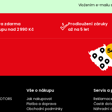
Vložením e-mailu 
va zdarma
Prodloužení záruky
upu nad 2 990 Kč
až na 5 let
Vše o nákupu
Servis a
MOTORS
Jak nakupovat
Reklamac
Platba a doprava
Časté dot
Obchodní podmínky
Náhradní d