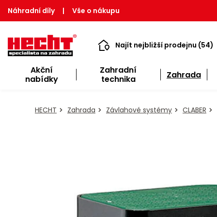
Náhradní díly
|
Vše o nákupu
Najít nejbližší prodejnu (54)
Akční
Zahradní
Zahrada
nabídky
technika
HECHT
Zahrada
Závlahové systémy
CLABER