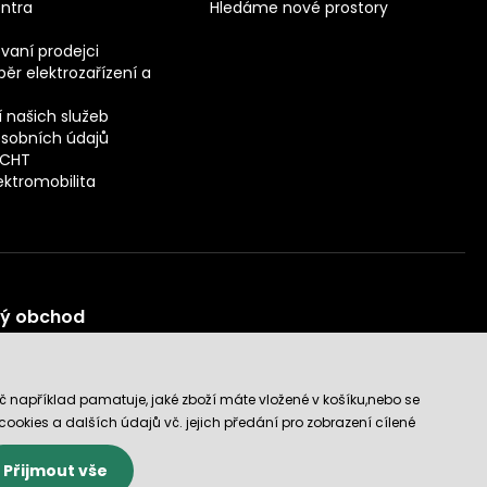
entra
Hledáme nové prostory
vaní prodejci
ěr elektrozařízení a
 našich služeb
sobních údajů
ECHT
ektromobilita
vý obchod
č například pamatuje, jaké zboží máte vložené v košíku,nebo se
m cookies a dalších údajů vč. jejich předání pro zobrazení cílené
Přijmout vše