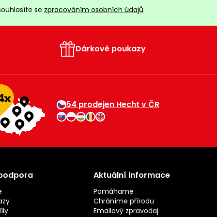
souhlasíte se
zpracováním osobních údajů
.
Dárkové poukazy
54 prodejen Hecht v ČR
 podpora
Aktuální informace
e
Pomáhame
azy
Chráníme přírodu
íly
Emailový zpravodaj