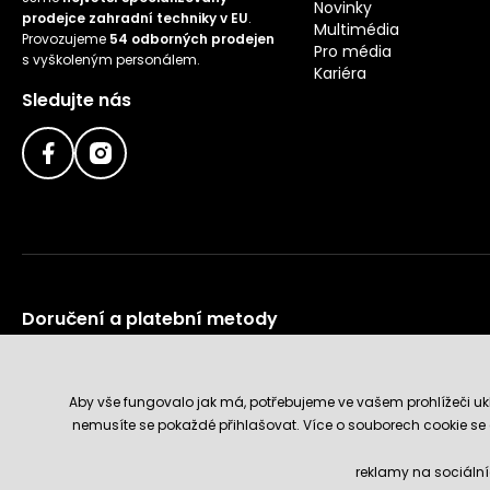
Novinky
prodejce zahradní techniky v EU
.
Multimédia
Provozujeme
54 odborných prodejen
Pro média
s vyškoleným personálem.
Kariéra
Sledujte nás
Doručení a platební metody
Aby vše fungovalo jak má, potřebujeme ve vašem prohlížeči ukl
nemusíte se pokaždé přihlašovat. Více o souborech cookie se
reklamy na sociální