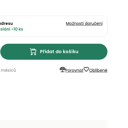
adresu
Možnosti doručení
slání >10 ks
Přidat do košíku
4 měsíců
Porovnat
Oblíbené