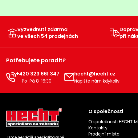
Vyzvednutí zdarma
Dopra
ve všech 54 prodejnách
při nák
Potřebujete poradit?
+420 323 661 347
hecht@hecht.cz
Po-Pá 8-16:30
Napište nám kdykoliv
O společnosti
O společnosti HECHT 
Kontakty
Prodejní místa
Jsme
největší specializovaný