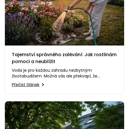
Tajemství správného zalévání: Jak rostlinám
pomoci a neublížit
Voda je pro každou zahradu nezbytným
životabudičem. Možná vás ale překvapí, že
nesprávný způsob zalévání dokáže…
Přečíst článek