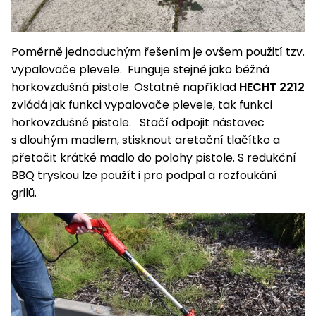
Nabíječky
Ruční
nářadí
Poměrně jednoduchým řešením je ovšem použití tzv.
Příslušenství
Rozmetadla
vypalovače plevele. Funguje stejně jako běžná
a posypové
horkovzdušná pistole. Ostatně například
HECHT 2212
vozíky
Topidla
zvládá jak funkci vypalovače plevele, tak funkci
horkovzdušné pistole. Stačí odpojit nástavec
Zametací
s dlouhým madlem, stisknout aretační tlačítko a
stroje
Navijáky
a kladky
přetočit krátké madlo do polohy pistole. S redukční
Sněhové
BBQ tryskou lze použít i pro podpal a rozfoukání
frézy
grilů.
Sněhová
hrabla,
škrabky
na led
Příslušenství