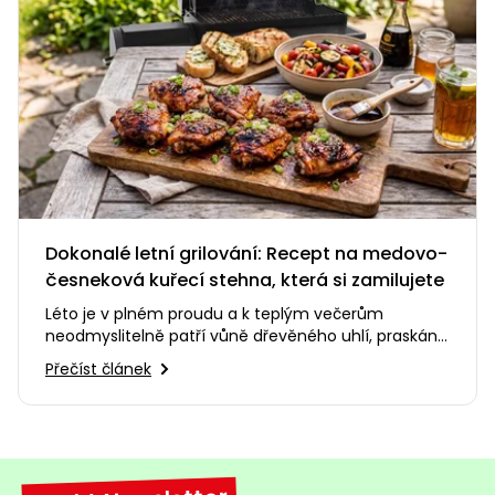
Dokonalé letní grilování: Recept na medovo-
česneková kuřecí stehna, která si zamilujete
Léto je v plném proudu a k teplým večerům
neodmyslitelně patří vůně dřevěného uhlí, praskání
ohně a smích s přáteli na…
Přečíst článek