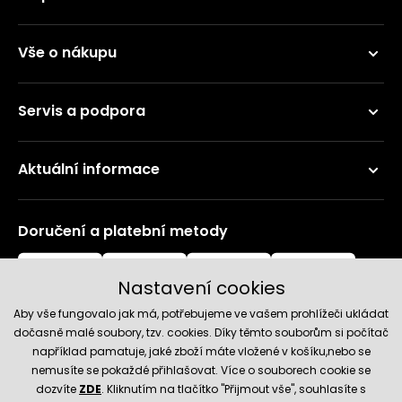
Vše o nákupu
Servis a podpora
Aktuální informace
Doručení a platební metody
Nastavení cookies
Aby vše fungovalo jak má, potřebujeme ve vašem prohlížeči ukládat
dočasně malé soubory, tzv. cookies. Díky těmto souborům si počítač
například pamatuje, jaké zboží máte vložené v košíku,nebo se
nemusíte se pokaždé přihlašovat. Více o souborech cookie se
Spolehlivý obchod
dozvíte
ZDE
. Kliknutím na tlačítko "Přijmout vše", souhlasíte s