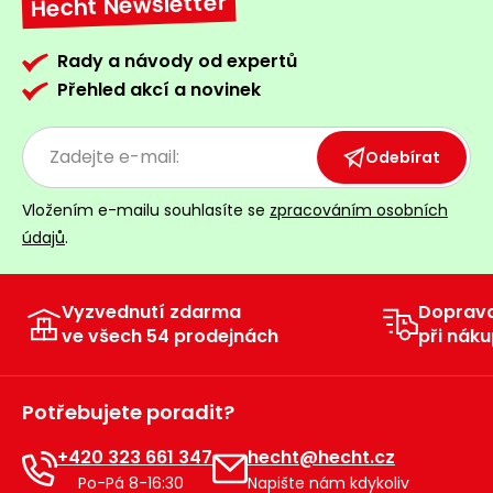
Hecht Newsletter
Rady a návody od expertů
Přehled akcí a novinek
Odebírat
Vložením e-mailu souhlasíte se
zpracováním osobních
údajů
.
Vyzvednutí zdarma
Doprav
ve všech 54 prodejnách
při náku
Potřebujete poradit?
+420 323 661 347
hecht@hecht.cz
Po-Pá 8-16:30
Napište nám kdykoliv