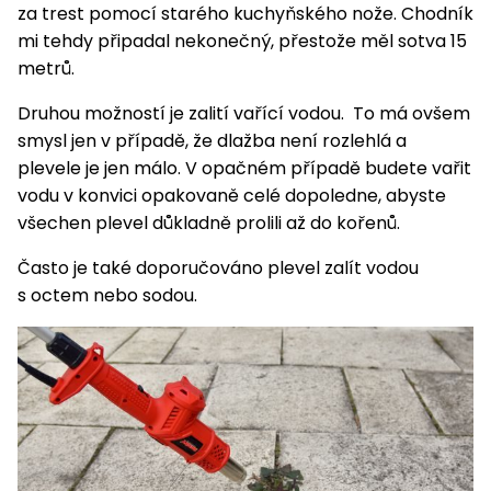
pojezdem
vozíky
Bagry
PROMINENT
za trest pomocí starého kuchyňského nože. Chodník
větví
do
obrubníky
Příslušenství
Písek
Pytle,
mi tehdy připadal nekonečný, přestože měl sotva 15
filtrace
Příslušenství
do
konve
Vibrační
Přilby
Stíníci
metrů.
k sekačkám
Špalíkovače
filtrace
desky a
textilie
Soustruhy
pěchy
Druhou možností je zalití vařící vodou. To má ovšem
Náhradní
Doplňky
Fukary,
smysl jen v případě, že dlažba není rozlehlá a
nože
Transportéry,
vysavače
plevele je jen málo. V opačném případě budete vařit
stavební
Zahradní
vodu v konvici opakovaně celé dopoledne, abyste
stroje
Vozíky
Akumulátory
válce
všechen plevel důkladně prolili až do kořenů.
a
Řezačky
kolečka
betonu
Často je také doporučováno plevel zalít vodou
a
Čerpadla
s octem nebo sodou.
asfaltu
a
vodárny
Měřící
přístroje
Postřikovače
a rosiče
Ventilátory,
klimatizace
Vysokotlaké
čističe