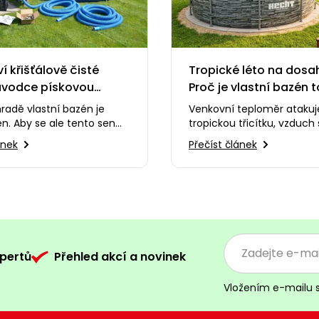
í křišťálově čisté
Tropické léto na dosah
ůvodce pískovou
Proč je vlastní bazén 
 pro úplné začátečníky
nejlepší investicí?
radě vlastní bazén je
Venkovní teploměr atakuj
n. Aby se ale tento sen
tropickou třicítku, vzduch 
v noční můru plnou zelené
nehne a vy marně hledát
ánek
Přečíst článek
ody,…
stínu. Představa, že se te
pertů
Přehled akcí a novinek
Vložením e-mailu 