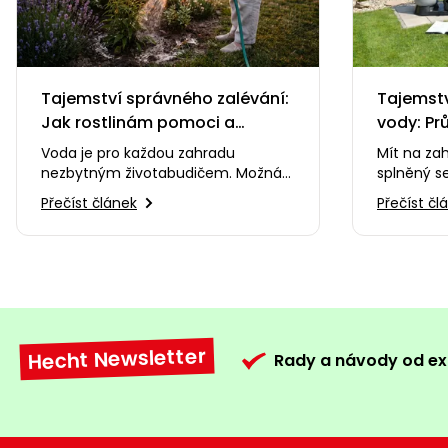
Tajemství správného zalévání:
Tajemstv
Jak rostlinám pomoci a
vody: Pr
neublížit
filtrací
Voda je pro každou zahradu
Mít na zah
nezbytným životabudičem. Možná
splněný se
vás ale překvapí, že nesprávný
nezměnil 
Přečíst článek
Přečíst čl
způsob zalévání dokáže…
a kalné v
Hecht Newsletter
Rady a návody od ex