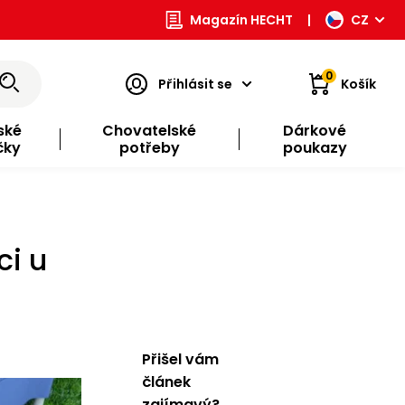
Magazín HECHT
|
CZ
0
Přihlásit se
Košík
ské
Chovatelské
Dárkové
čky
potřeby
poukazy
ci u
Přišel vám
článek
zajímavý?