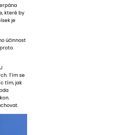
čerpána
e, které by
ísek je
ho účinnost
 proto
U
rch. Tím se
c tím, jak
voda
ýkon.
achovat.