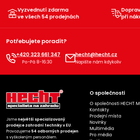
Vyzvednutí zdarma
Dopra
ve všech 54 prodejnách
při nák
Potřebujete poradit?
+420 323 661 347
hecht@hecht.cz
Po-Pá 8-16:30
Napište nám kdykoliv
O společnosti
O společnosti HECHT 
Kontakty
Prodejní místa
Jsme
největší specializovaný
Novinky
prodejce zahradní techniky v EU
.
Multimédia
Provozujeme
54 odborných prodejen
Pro média
s vyškoleným personálem.