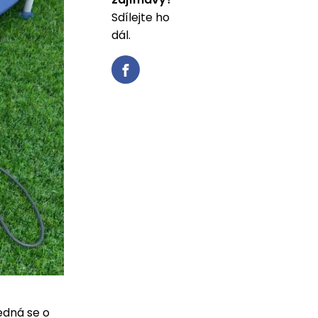
Sdílejte ho
dál.
Jedná se o