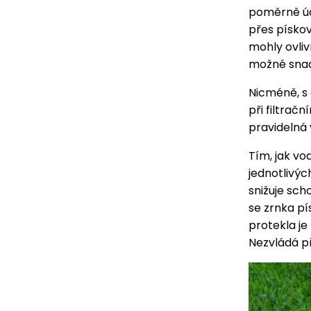
poměrně úč
přes pískov
mohly ovliv
možné snadn
Nicméně, s 
při filtrač
pravidelná
Tím, jak vo
jednotlivýc
snižuje sch
se zrnka pí
protekla je 
Nezvládá p