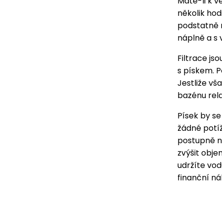
Máte-li k v
několik hod
podstatně n
náplně a s
Filtrace js
s pískem. P
Jestliže vš
bazénu rela
Písek by se
žádné potí
postupně na
zvýšit obj
udržíte vod
finanční n