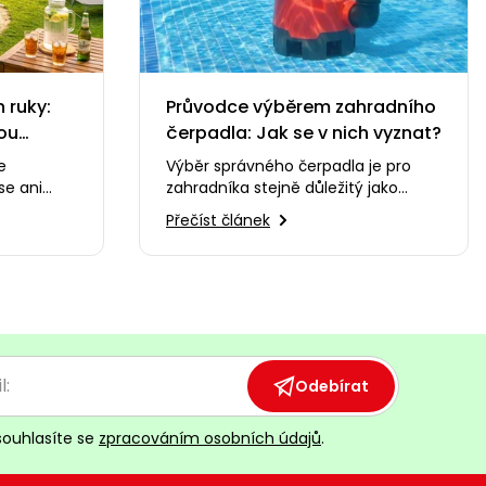
 ruky:
Průvodce výběrem zahradního
tou
čerpadla: Jak se v nich vyznat?
e
Výběr správného čerpadla je pro
se ani
zahradníka stejně důležitý jako
e kousek
výběr správného nářadí. Pokud ale
Přečíst článek
ď…
nejste odborníci na…
Odebírat
souhlasíte se
zpracováním osobních údajů
.