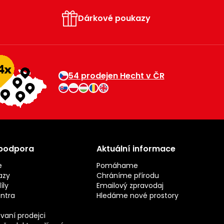
Dárkové poukazy
54 prodejen Hecht v ČR
 podpora
Aktuální informace
e
Pomáhame
azy
Chráníme přírodu
íly
Emailový zpravodaj
entra
Hledáme nové prostory
vaní prodejci