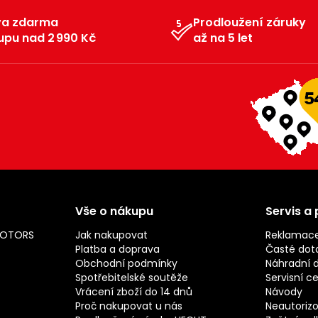
va zdarma
Prodloužení záruky
upu nad 2 990 Kč
až na 5 let
Vše o nákupu
Servis a
MOTORS
Jak nakupovat
Reklamac
Platba a doprava
Časté dot
Obchodní podmínky
Náhradní d
Spotřebitelské soutěže
Servisní c
Vrácení zboží do 14 dnů
Návody
Proč nakupovat u nás
Neautorizo