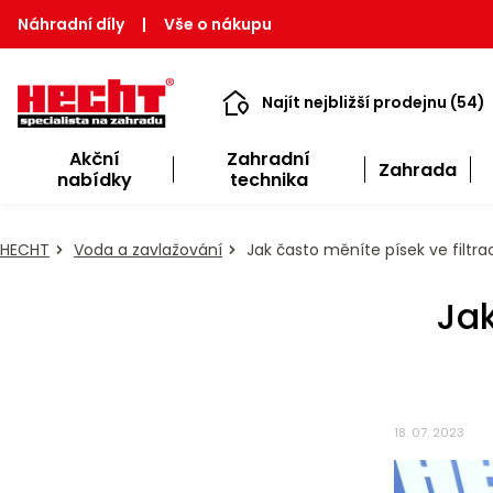
Náhradní díly
|
Vše o nákupu
Najít nejbližší prodejnu (54)
Akční
Zahradní
Zahrada
nabídky
technika
HECHT
Voda a zavlažování
Jak často měníte písek ve filtra
Jak
18. 07. 2023