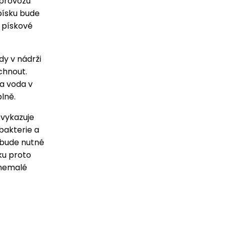
 provozu
písku bude
m pískové
dy v nádrži
chnout.
la voda v
plně.
evykazuje
bakterie a
 bude nutné
ku proto
 nemalé