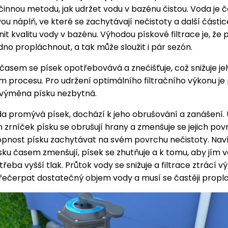
innou metodu, jak udržet vodu v bazénu čistou. Voda je 
ou náplň, ve které se zachytávají nečistoty a další částic
nit kvalitu vody v bazénu. Výhodou pískové filtrace je, že p
o propláchnout, a tak může sloužit i pár sezón.
časem se písek opotřebovává a znečišťuje, což snižuje je
ním procesu. Pro udržení optimálního filtračního výkonu je
 výměna písku nezbytná.
da promývá písek, dochází k jeho obrušování a zanášení. 
h zrníček písku se obrušují hrany a zmenšuje se jejich pov
opnost písku zachytávat na svém povrchu nečistoty. Naví
sku časem zmenšují, písek se zhutňuje a k tomu, aby jím 
třeba vyšší tlak. Průtok vody se snižuje a filtrace ztrácí v
řečerpat dostatečný objem vody a musí se častěji propl