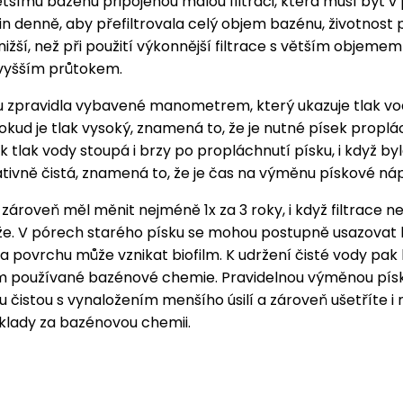
ětšímu bazénu připojenou malou filtraci, která musí být v
in denně, aby přefiltrovala celý objem bazénu, životnost 
ižší, než při použití výkonnější filtrace s větším objeme
 vyšším průtokem.
ou zpravidla vybavené manometrem, který ukazuje tlak vo
okud je tlak vysoký, znamená to, že je nutné písek proplá
ak tlak vody stoupá i brzy po propláchnutí písku, i když by
tivně čistá, znamená to, že je čas na výměnu pískové ná
 zároveň měl měnit nejméně 1x za 3 roky, i když filtrace n
že. V pórech starého písku se mohou postupně usazovat 
 povrchu může vznikat biofilm. K udržení čisté vody pak
em používané bazénové chemie. Pravidelnou výměnou pís
u čistou s vynaložením menšího úsilí a zároveň ušetříte i
áklady za bazénovou chemii.