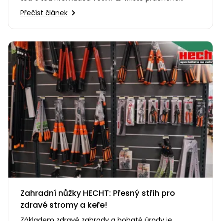
odvážení nebo pálení…
Přečíst článek
Zahradní nůžky HECHT: Přesný střih pro
zdravé stromy a keře!
Základem zdravé zahrady a bohaté úrody je