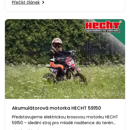
Přečíst článek
Nabíječky
Ruční
nářadí
Příslušenství
Rozmetadla
a posypové
vozíky
Topidla
Zametací
stroje
Navijáky
a kladky
Sněhové
frézy
Sněhová
hrabla,
škrabky
na led
Akumulátorová motorka HECHT 59150
Představujeme elektrickou krosovou motorku HECHT
Příslušenství
59150 – ideální stroj pro mladé nadšence do terénní
jízdy. Spojuje…