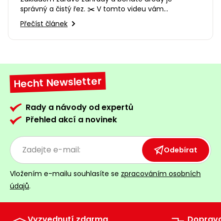
správný a čistý řez. ✂️ V tomto videu vám
představíme sortiment zahradních…
Přečíst článek
Hecht Newsletter
Rady a návody od expertů
Přehled akcí a novinek
Odebírat
Vložením e-mailu souhlasíte se
zpracováním osobních
údajů
.
Vyzvednutí zdarma
Doprav