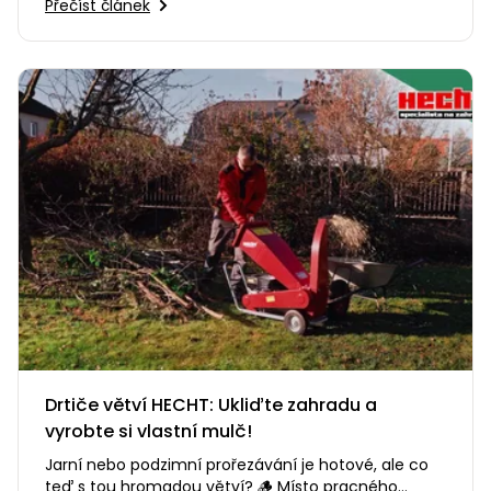
Přečíst článek
Drtiče větví HECHT: Ukliďte zahradu a
vyrobte si vlastní mulč!
Jarní nebo podzimní prořezávání je hotové, ale co
teď s tou hromadou větví? 🪵 Místo pracného