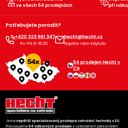
ve všech 54 prodejnách
při náku
Potřebujete poradit?
+420 323 661 347
hecht@hecht.cz
Po-Pá 8-16:30
Napište nám kdykoliv
54 prodejen Hecht v
ČR
Jsme
největší specializovaný prodejce zahradní techniky v EU
.
Provozujeme
54 odborných prodejen
s vyškoleným personálem.