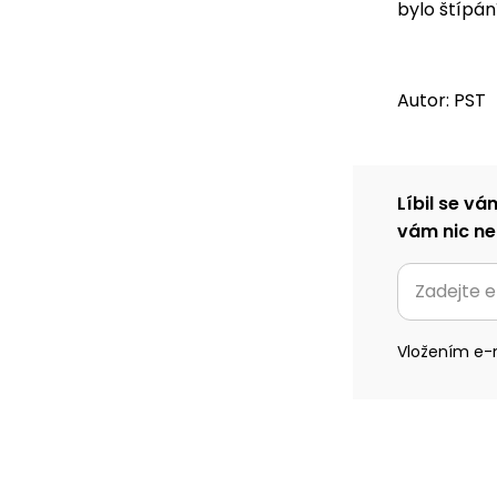
bylo štípání
Autor: PST
Líbil se vá
vám nic ne
Vložením e-m