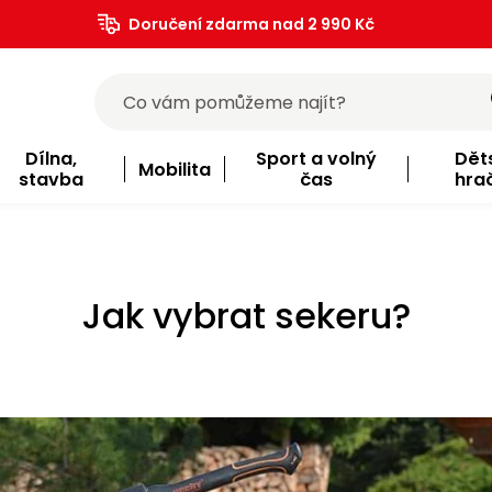
Doručení zdarma nad 2 990 Kč
Dílna,
Sport a volný
Dět
Mobilita
stavba
čas
hra
Jak vybrat sekeru?