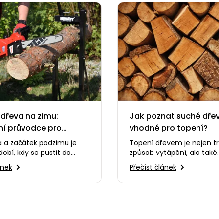
 dřeva na zimu:
Jak poznat suché dře
ní průvodce pro
vhodné pro topení?
níky
a a začátek podzimu je
Topení dřevem je nejen tr
dobí, kdy se pustit do
způsob vytápění, ale také
alivového dřeva. Už
ekologický a efektivní, po
ánek
Přečíst článek
kové horko, ale…
používáme správně připr