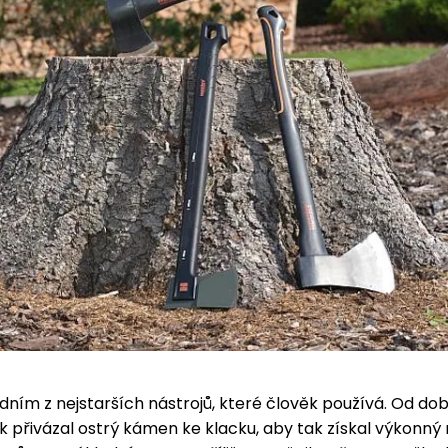
edním z nejstarších nástrojů, které člověk používá. Od dob
k přivázal ostrý kámen ke klacku, aby tak získal výkonný 