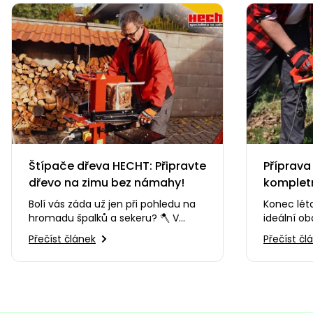
Štípače dřeva HECHT: Připravte
Příprava
dřevo na zimu bez námahy!
komplet
začáteč
Bolí vás záda už jen při pohledu na
Konec lét
hromadu špalků a sekeru? 🪓 V
ideální ob
tomto videu vám ukážeme, jak si
přípravy p
Přečíst článek
Přečíst čl
přípravu topného dřeva…
nebývá ta