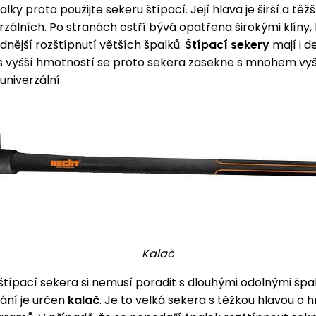
lky proto použijte sekeru štípací. Její hlava je širší a těžš
rzálních. Po stranách ostří bývá opatřena širokými klíny,
nější rozštípnutí větších špalků.
Štípací sekery
mají i d
s vyšší hmotností se proto sekera zasekne s mnohem vyš
univerzální.
Kalač
típací sekera si nemusí poradit s dlouhými odolnými špal
ání je určen
kalač
. Je to velká sekera s těžkou hlavou o 