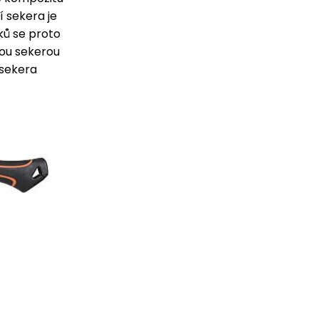
í sekera je
ků se proto
nou sekerou
 sekera