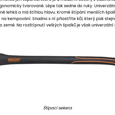
rgonomicky tvarované. Lépe tak sedne do ruky. Univerzáln
vně lehká a má štíhlou hlavu. Kromě štípání menších špal
i na kempování. Snadno s ní přiostříte kůl, který pak stej
o země. Na rozštípnutí velkých špalků je však univerzální
Štípací sekera