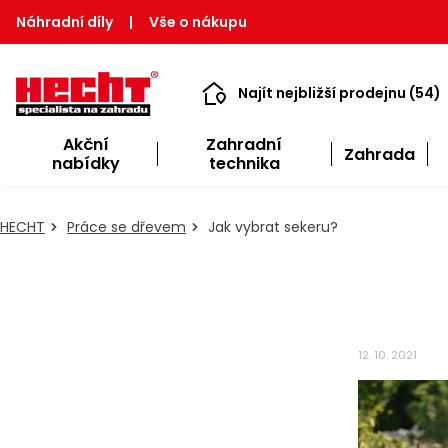
Náhradní díly
|
Vše o nákupu
Najít nejbližší prodejnu (54)
Akční
Zahradní
Zahrada
nabídky
technika
HECHT
Práce se dřevem
Jak vybrat sekeru?
12. 10. 2021