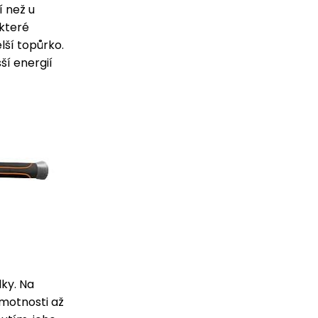
í než u
 které
elší topůrko.
ší energií
ky. Na
hmotnosti až