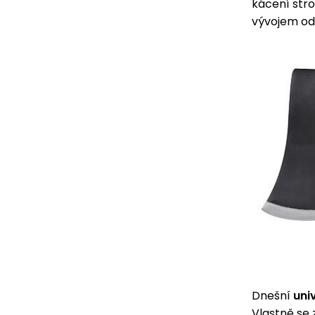
kácení stro
vývojem od
Dnešní
uni
Vlastně se 