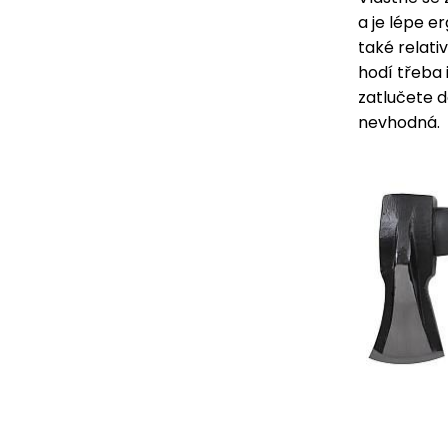
a je lépe e
také relati
hodí třeba 
zatlučete d
nevhodná.