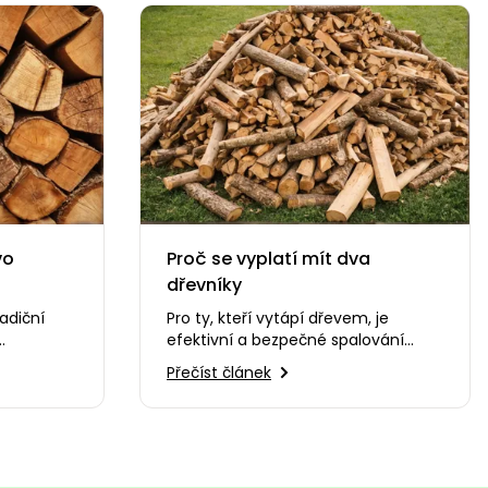
vo
Proč se vyplatí mít dva
dřevníky
adiční
Pro ty, kteří vytápí dřevem, je
efektivní a bezpečné spalování
kud
základní podmínkou nejen pro
Přečíst článek
avené…
dostatek tepla, ale také…