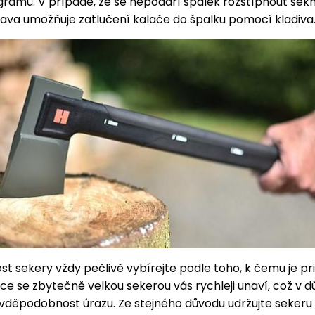
ogramů. V případě, že se nepodaří špalek rozštípnout sekn
ava umožňuje zatlučení kalače do špalku pomocí kladiva
ost sekery vždy pečlivě vybírejte podle toho, k čemu je p
ce se zbytečně velkou sekerou vás rychleji unaví, což v d
vděpodobnost úrazu. Ze stejného důvodu udržujte sekeru 