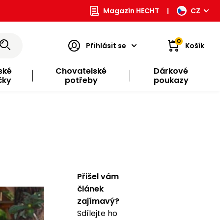
Magazín HECHT
|
CZ
0
Přihlásit se
Košík
ské
Chovatelské
Dárkové
čky
potřeby
poukazy
Přišel vám
článek
zajímavý?
Sdílejte ho