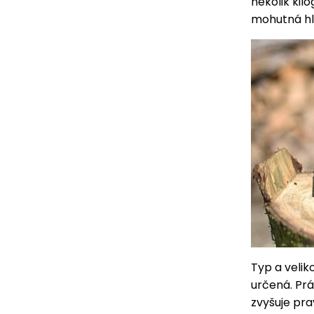
několik kil
mohutná hl
Typ a velik
určená. Prá
zvyšuje pra