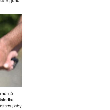
utím, jeho
.
rimárně
ůsledku
ostrou, aby