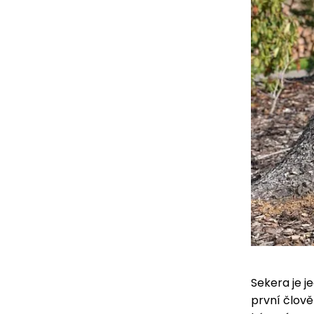
Sekera je j
první člově