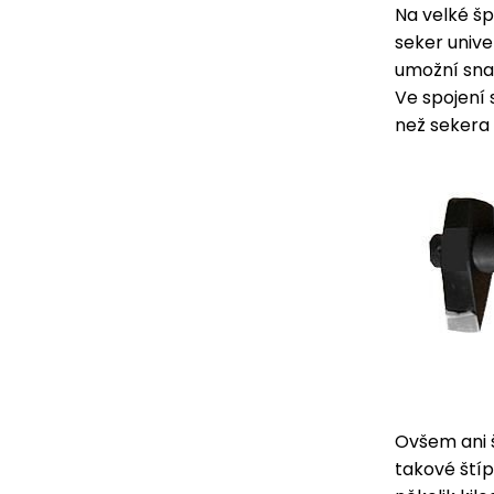
Na velké špa
seker unive
umožní snad
Ve spojení 
než sekera 
Ovšem ani š
takové štíp