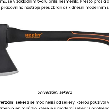
mů, se v základním tvaru příliš nezměnila. Přesto prošla
 pracovního nástroje přes zbraň až k dnešní moderním 
Univerzální sekera
verzální sekera
se moc neliší od sekery, kterou používal 
změnilo jen topůrko, které je u moderní sekery z odolné