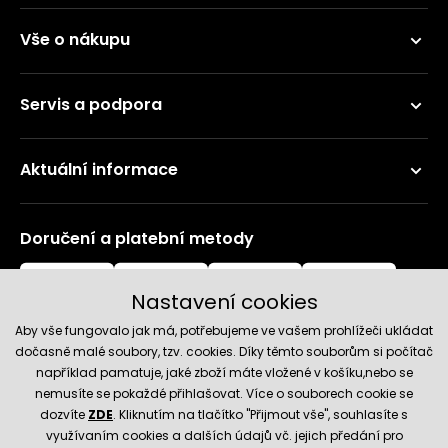
Vše o nákupu
Servis a podpora
Aktuální informace
Doručení a platební metody
Nastavení cookies
Aby vše fungovalo jak má, potřebujeme ve vašem prohlížeči ukládat
dočasně malé soubory, tzv. cookies. Díky těmto souborům si počítač
například pamatuje, jaké zboží máte vložené v košíku,nebo se
nemusíte se pokaždé přihlašovat. Více o souborech cookie se
Spolehlivý obchod
dozvíte
ZDE
. Kliknutím na tlačítko "Přijmout vše", souhlasíte s
využívaním cookies a dalších údajů vč. jejich předání pro