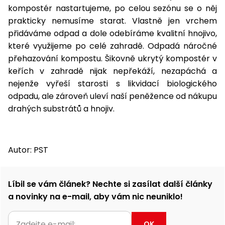
kompostér nastartujeme, po celou sezónu se o něj
prakticky nemusíme starat. Vlastně jen vrchem
přidáváme odpad a dole odebíráme kvalitní hnojivo,
které využijeme po celé zahradě. Odpadá náročné
přehazování kompostu. Šikovně ukrytý kompostér v
keřích v zahradě nijak nepřekáží, nezapáchá a
nejenže vyřeší starosti s likvidací biologického
odpadu, ale zároveň uleví naší peněžence od nákupu
drahých substrátů a hnojiv.
Autor: PST
Líbil se vám článek? Nechte si zasílat další články
a novinky na e-mail, aby vám nic neuniklo!
OK