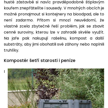
pojezdem
vozíky
Bagry
PROMINENT
husté zástavbě si navíc pravděpodobně štiplavým
větví
do
obrubníky
Příslušenství
Písek
Pytle,
kouřem znepřátelíte i sousedy. V mnohých obcích je
filtrace
Příslušenství
do
konve
Vibrační
Přilby
možné pronajmout si kontejnery na bioodpad, ale to
Stíníci
k sekačkám
Špalíkovače
filtrace
desky a
není zadarmo. Přitom si mnozí neuvědomí, že
textilie
Soustruhy
pěchy
Náhradní
vlastně zcela zbytečně řeší problém, jak se zbavit
Doplňky
Fukary,
nože
cenné suroviny, kterou lze v zahradě skvěle využít.
Transportéry,
vysavače
Na jaře pak nakupují rašelinu, kompost a další
stavební
Zahradní
stroje
substráty, aby jimi obohatili své záhony nebo naplnili
Vozíky
Akumulátory
válce
a
truhlíky.
Řezačky
kolečka
betonu
Kompostér šetří starosti i peníze
a
Čerpadla
asfaltu
a
I
vodárny
Měřící
přístroje
Postřikovače
a rosiče
Ventilátory,
klimatizace
Vysokotlaké
čističe