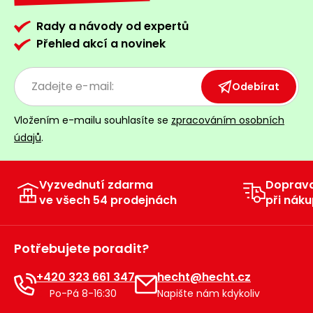
Rady a návody od expertů
Přehled akcí a novinek
Odebírat
Vložením e-mailu souhlasíte se
zpracováním osobních
údajů
.
Vyzvednutí zdarma
Doprav
ve všech 54 prodejnách
při náku
Potřebujete poradit?
+420 323 661 347
hecht@hecht.cz
Po-Pá 8-16:30
Napište nám kdykoliv