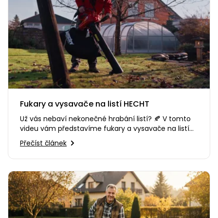
Fukary a vysavače na listí HECHT
Už vás nebaví nekonečné hrabání listí? 🍂 V tomto
videu vám představíme fukary a vysavače na listí
HECHT. Ať už hledáte…
Přečíst článek