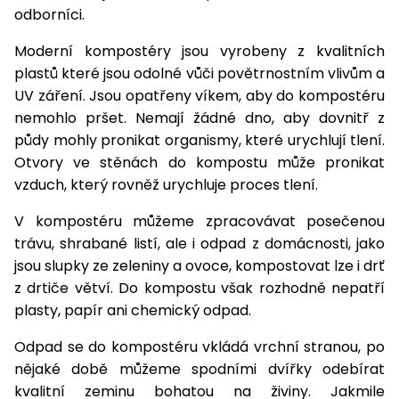
odborníci.
Moderní kompostéry jsou vyrobeny z kvalitních
plastů které jsou odolné vůči povětrnostním vlivům a
UV záření. Jsou opatřeny víkem, aby do kompostéru
nemohlo pršet. Nemají žádné dno, aby dovnitř z
půdy mohly pronikat organismy, které urychlují tlení.
Otvory ve stěnách do kompostu může pronikat
vzduch, který rovněž urychluje proces tlení.
V kompostéru můžeme zpracovávat posečenou
trávu, shrabané listí, ale i odpad z domácnosti, jako
jsou slupky ze zeleniny a ovoce, kompostovat lze i drť
z drtiče větví. Do kompostu však rozhodně nepatří
plasty, papír ani chemický odpad.
Odpad se do kompostéru vkládá vrchní stranou, po
nějaké době můžeme spodními dvířky odebírat
kvalitní zeminu bohatou na živiny. Jakmile