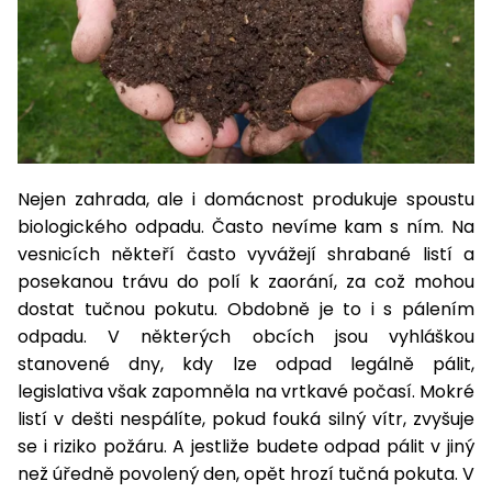
pily
vyžínačům
křovinořezům
hmyzu
Vyžínače
Příslušenství
Ruční
Příslušenství
Příslušenství
Plastové
Osiva
Svářečky
Pamlsky
nože,
Židle,
ACCU
Trampolíny
ACCU
filtrace
brusky
Automatické
volný
Ochranné
Vřetenové
Prodlužovací
Velikost
Koloběžky,
mačety
křesla,
program
a skákací
program
Vodárny
Příslušenství
Pelíšky
Čističe
Zahradní
Elektro
bazénové
pomůcky
sekačky
kabely
XS
hoverboardy
čas
lavičky
1278
hrady
Příslušenství
Automatické
6260
Zádové
Snow
Stavební
spár a
domky
skútry
vysavače
Křovinořezy
Semena
Hoblíky
Rámové
bazénové
mechanické
shoes
míchačky
kartáče
Ruční
pily
Servírovací
Vodní
Kočičí
ACCU
vysavače
Bazény
Dětské
Skleníky,
Síťky,
sekačky
stolky
sporty
škrabadla
program
Čtyřkolky
Škrabky
Písek,
Horní
pařeniště
kartáče,
hračky
Kultivátory
Vysavače
Sekery,
Síťky,
5140
na led
keramzit
frézky
a záhony
vysavače
Tříkolové
krumpáče
Houpačky,
kartáče,
Králíkárny
Nákladní
sekačky
Chovatelské
hamaky
Nejen zahrada, ale i domácnost produkuje spoustu
vysavače
Svářečky
Ochrana
Závlahové
Úprava
čtyřkolky
Pily
Kompresory
Zahradnické
potřeby
a
biologického odpadu. Často nevíme kam s ním. Na
rostlin
systémy
vody
Lištové,
nůžky
Úprava
invertory
vesnicích někteří často vyvážejí shrabané listí a
Slunečníky
Kurníky
bubnové
vody
Tkané a
Buginy
Akumulátorové
Zemní
Dárkové
Testery
posekanou trávu do polí k zaorání, za což mohou
Kompostéry
netkané
programy
vrtáky
vody
Míchadla
dostat tučnou pokutu. Obdobně je to i s pálením
poukazy
Cepové
Testery
textilie
Doplňky
Výběhy
mulčovací
odpadu. V některých obcích jsou vyhláškou
vody
Motocykly
Generátory
Solární
Čistící
Plotostřihy
Kontejnery,
stanovené dny, kdy lze odpad legálně pálit,
elektřiny
lampy
prostředky
Ostatní
Sekačky
Péče
Čistící
květináče,
legislativa však zapomněla na vrtkavé počasí. Mokré
Stoly
bez
Benzínová
o
prostředky
jiffy
Pracovní
listí v dešti nespálíte, pokud fouká silný vítr, zvyšuje
Pěstitelské
pojezdu
vozidla
Štípače
srst
Ostatní
stoly
potřeby
se i riziko požáru. A jestliže budete odpad pálit v jiný
Pily
Ostatní
Jmenovky
Sekačky s
Seniorské
než úředně povolený den, opět hrozí tučná pokuta. V
Krmiva
Drtiče
Písek
Zahradní