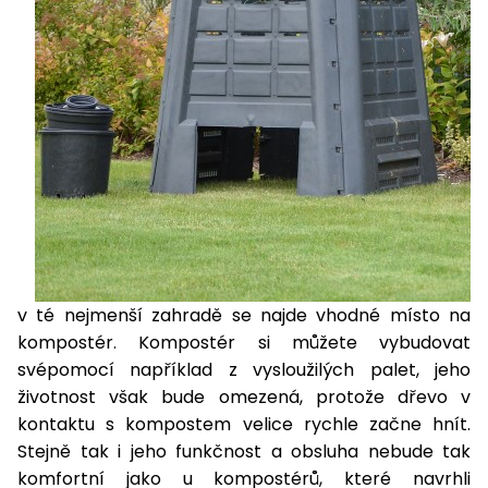
Nabíječky
Ruční
nářadí
Příslušenství
Rozmetadla
a posypové
vozíky
Topidla
Zametací
stroje
Navijáky
a kladky
Sněhové
frézy
v té nejmenší zahradě se najde vhodné místo na
Sněhová
kompostér. Kompostér si můžete vybudovat
hrabla,
svépomocí například z vysloužilých palet, jeho
škrabky
životnost však bude omezená, protože dřevo v
na led
kontaktu s kompostem velice rychle začne hnít.
Stejně tak i jeho funkčnost a obsluha nebude tak
Příslušenství
komfortní jako u kompostérů, které navrhli