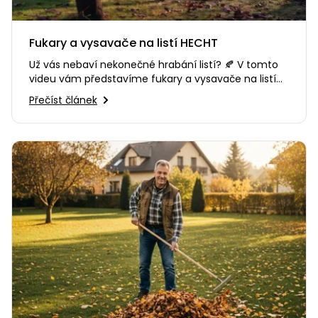
Fukary a vysavače na listí HECHT
Už vás nebaví nekonečné hrabání listí? 🍂 V tomto
videu vám představíme fukary a vysavače na listí
HECHT. Ať už hledáte…
Přečíst článek