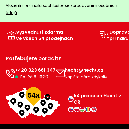
Vložením e-mailu souhlasíte se
zpracováním osobních
údajů
.
Vyzvednutí zdarma
Doprav
ve všech 54 prodejnách
při náku
Potřebujete poradit?
+420 323 661 347
hecht@hecht.cz
Po-Pá 8-16:30
Napište nám kdykoliv
54 prodejen Hecht v
ČR