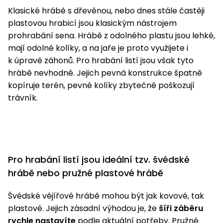
Nabíječky
Klasické hrábě s dřevěnou, nebo dnes stále častěji
Ruční
plastovou hrabicí jsou klasickým nástrojem
nářadí
prohrabání sena. Hrábě z odolného plastu jsou lehké,
Příslušenství
Rozmetadla
mají odolné kolíky, a na jaře je proto využijete i
a posypové
k úpravě záhonů. Pro hrabání listí jsou však tyto
vozíky
Topidla
hrábě nevhodné. Jejich pevná konstrukce špatně
kopíruje terén, pevné kolíky zbytečně poškozují
Zametací
trávník.
stroje
Navijáky
a kladky
Sněhové
frézy
Sněhová
Pro hrabání listí jsou ideální tzv. švédské
hrabla,
škrabky
hrábě nebo pružné plastové hrábě
na led
Švédské vějířové hrábě mohou být jak kovové, tak
plastové. Jejich zásadní výhodou je, že
šíři záběru
Příslušenství
rychle nastavíte
podle aktuální potřeby. Pružné