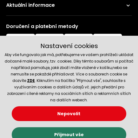
Aktuální informace
Doručení a platební metody
Nastavení cookies
Aby vše fungovalo jak má, potřebujeme ve vašem prohlížeči ukládat
dočasně malé soubory, tzv. cookies. Díky těmto souborům si počítač
například pamatuje, jaké zboží máte vložené v košíku,nebo se
nemusíte se pokaždé přihlašovat. Více o souborech cookie se
Spolehlivý obchod
dozvíte
ZDE
. Kliknutím na tlačítko "Přijmout vše", souhlasíte s
využívaním cookies a dalších údajů vč. jejich předání pro
zobrazení cílené reklamy na sociálních sítích a reklamních sítích
na dalších webech.
Nepovolit
© 2026 Hecht.cz
Nastavení cookies
Obchodní podmínky
Přijmout vše