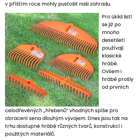
pojezdem
vozíky
Bagry
PROMINENT
v příštím roce mohly pustošit naši zahradu.
větví
do
obrubníky
Příslušenství
Písek
Pytle,
filtrace
Příslušenství
do
konve
Pro úklid listí
Vibrační
Přilby
Stíníci
k sekačkám
Špalíkovače
filtrace
desky a
se již po
textilie
Soustruhy
pěchy
mnoho
Náhradní
Doplňky
Fukary,
desetiletí
nože
Transportéry,
vysavače
používají
stavební
Zahradní
klasické
stroje
Vozíky
Akumulátory
válce
hrábě.
a
Řezačky
kolečka
Ovšem i
betonu
hrábě prošly
a
Čerpadla
od prvních
asfaltu
a
vodárny
Měřící
přístroje
Postřikovače
celodřevěných „hřebenů“ vhodných spíše pro
a rosiče
obracení sena dlouhým vývojem. Dnes jsou tak na
Ventilátory,
trhu dostupné hrábě různých tvarů, konstrukcí i
klimatizace
Vysokotlaké
použitých materiálů.
čističe