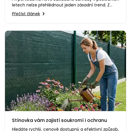
letech nelze přehlédnout jeden zásadní trend. Z
našich pozemků se…
Přečíst článek
Stínovka vám zajistí soukromí i ochranu
Hledáte rychlý, cenově dostupný a efektivní způsob,