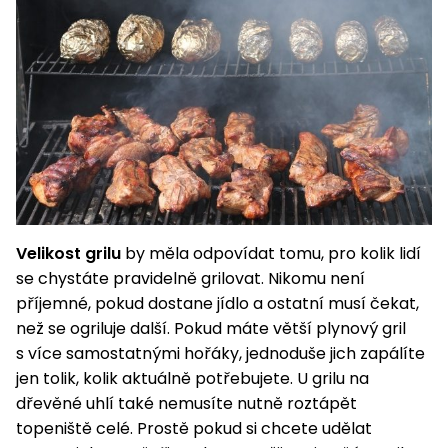
Nabíječky
Ruční
nářadí
Příslušenství
Rozmetadla
a posypové
vozíky
Topidla
Zametací
stroje
Navijáky
a kladky
Sněhové
Velikost grilu
by měla odpovídat tomu, pro kolik lidí
frézy
se chystáte pravidelně grilovat. Nikomu není
Sněhová
příjemné, pokud dostane jídlo a ostatní musí čekat,
hrabla,
než se ogriluje další. Pokud máte větší plynový gril
škrabky
s více samostatnými hořáky, jednoduše jich zapálíte
na led
jen tolik, kolik aktuálně potřebujete. U grilu na
dřevěné uhlí také nemusíte nutně roztápět
Příslušenství
topeniště celé. Prostě pokud si chcete udělat