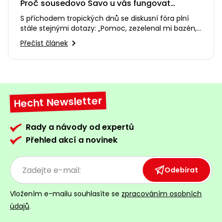
Proč sousedovo Savo u vás fungovat
nebude?
S příchodem tropických dnů se diskusní fóra plní
stále stejnými dotazy: „Pomoc, zezelenal mi bazén,
co s tím?“
Přečíst článek
Hecht Newsletter
Rady a návody od expertů
Přehled akcí a novinek
Odebírat
Vložením e-mailu souhlasíte se
zpracováním osobních
údajů
.