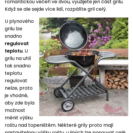
romantickou večeři ve dvou, využijete jen část grilu.
Když se ale sejde více lidí, rozpálíte gril celý.
U plynového
grilu lze
snadno
regulovat
teplotu
. U
grilu na uhlí
tak snadno
teplotu
regulovat
nelze, proto
je vhodné,
aby zde byla
možnost
měnit výšku
roštu nad topeništěm. Některé grily proto mají
nastavitelnou výšku roštu, u jiných lze posouvat celé