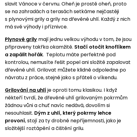
pojezdem
vozíky
Bagry
PROMINENT
slavit Vánoce v červnu. Oheň je prostě oheň, proto
větví
do
obrubníky
Příslušenství
Písek
Pytle,
se na zahradách a terasách setkáme nejčastěji
filtrace
Příslušenství
do
konve
Vibrační
Přilby
Stíníci
s plynovými grily a grily na dřevěné uhlí. Každý z nich
k sekačkám
Špalíkovače
filtrace
desky a
textilie
Soustruhy
má své výhody i příznivce.
pěchy
Náhradní
Doplňky
Fukary,
Plynové grily
mají jednu velkou výhodu v tom, že jsou
nože
Transportéry,
vysavače
připraveny takřka okamžitě.
Stačí otočit knoflíkem
stavební
Zahradní
a zapálit hořák
. Teplotu máte perfektně pod
stroje
Vozíky
Akumulátory
válce
kontrolou, nemusíte řešit popel ani složitě zapalovat
a
Řezačky
kolečka
dřevěné uhlí. Grilovat můžete klidně odpoledne po
betonu
návratu z práce, stejně jako s přáteli o víkendu.
a
Čerpadla
asfaltu
a
Grilování na uhlí
je oproti tomu klasikou. I když
vodárny
někteří tvrdí, že dřevěné uhlí grilovaným pokrmům
Měřící
žádnou vůni a chuť navíc nedává, dovolím si
přístroje
Postřikovače
nesouhlasit.
Dým z uhlí, který pokrmy lehce
a rosiče
Ventilátory,
provoní
, stojí za ty drobné nepříjemnosti, jako je
klimatizace
Vysokotlaké
složitější roztápění a čištění grilu.
čističe