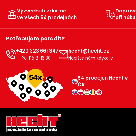
Vyzvednutí zdarma
Doprav
ve všech 54 prodejnách
při náku
Potřebujete poradit?
+420 323 661 347
hecht@hecht.cz
Po-Pá 8-16:30
Napište nám kdykoliv
54 prodejen Hecht v
ČR