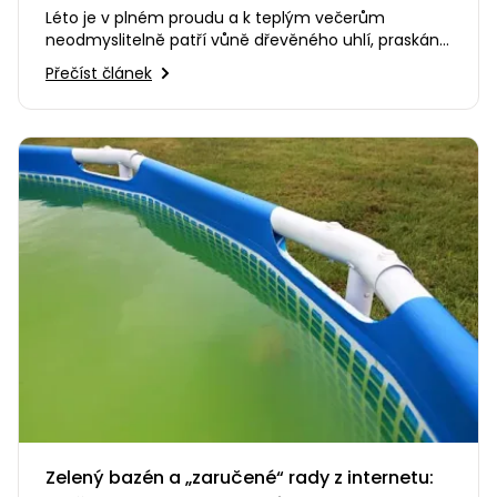
Léto je v plném proudu a k teplým večerům
neodmyslitelně patří vůně dřevěného uhlí, praskání
ohně a smích s přáteli na…
Přečíst článek
Zelený bazén a „zaručené“ rady z internetu: