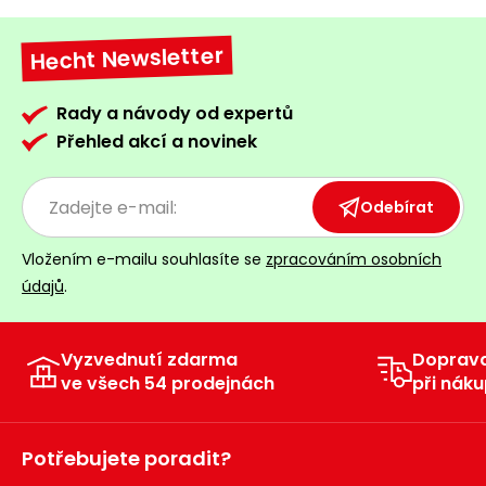
Hecht Newsletter
Rady a návody od expertů
Přehled akcí a novinek
Odebírat
Vložením e-mailu souhlasíte se
zpracováním osobních
údajů
.
Vyzvednutí zdarma
Doprav
ve všech 54 prodejnách
při náku
Potřebujete poradit?