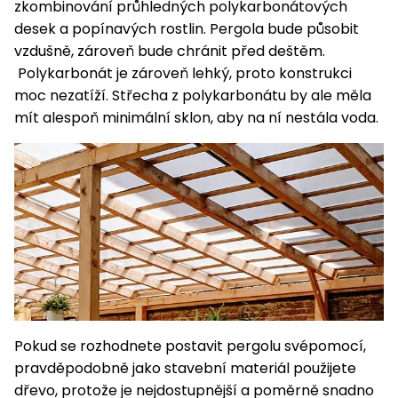
zkombinování průhledných polykarbonátových
Nabíječky
Ruční
desek a popínavých rostlin. Pergola bude působit
nářadí
vzdušně, zároveň bude chránit před deštěm.
Příslušenství
Polykarbonát je zároveň lehký, proto konstrukci
Rozmetadla
moc nezatíží. Střecha z polykarbonátu by ale měla
a posypové
mít alespoň minimální sklon, aby na ní nestála voda.
vozíky
Topidla
Zametací
stroje
Navijáky
a kladky
Sněhové
frézy
Sněhová
hrabla,
škrabky
na led
Pokud se rozhodnete postavit pergolu svépomocí,
pravděpodobně jako stavební materiál použijete
Příslušenství
dřevo, protože je nejdostupnější a poměrně snadno