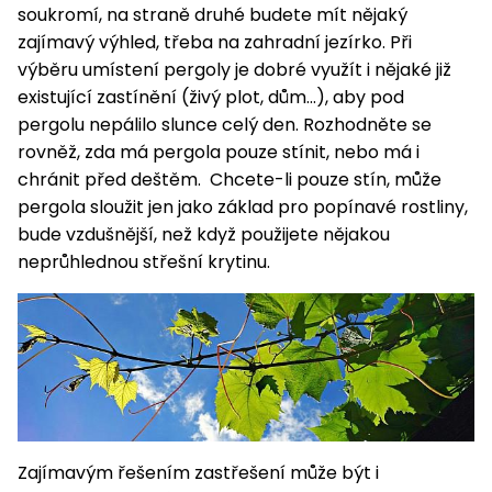
pojezdem
vozíky
Bagry
PROMINENT
soukromí, na straně druhé budete mít nějaký
větví
do
obrubníky
Příslušenství
Písek
Pytle,
zajímavý výhled, třeba na zahradní jezírko. Při
filtrace
Příslušenství
do
konve
Vibrační
Přilby
Stíníci
výběru umístení pergoly je dobré využít i nějaké již
k sekačkám
Špalíkovače
filtrace
desky a
textilie
Soustruhy
existující zastínění (živý plot, dům...), aby pod
pěchy
Náhradní
pergolu nepálilo slunce celý den. Rozhodněte se
Doplňky
Fukary,
nože
Transportéry,
rovněž, zda má pergola pouze stínit, nebo má i
vysavače
stavební
chránit před deštěm. Chcete-li pouze stín, může
Zahradní
stroje
Vozíky
Akumulátory
pergola sloužit jen jako základ pro popínavé rostliny,
válce
a
bude vzdušnější, než když použijete nějakou
Řezačky
kolečka
neprůhlednou střešní krytinu.
betonu
a
Čerpadla
asfaltu
a
vodárny
Měřící
přístroje
Postřikovače
a rosiče
Ventilátory,
klimatizace
Vysokotlaké
Zajímavým řešením zastřešení může být i
čističe