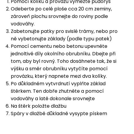
Pomocí kolíků a provazu vymezte půdorys
Odeberte po celé ploše cca 20 cm zeminy,
zároveň plochu srovnejte do roviny podle
vodováhy.
Zabetonujte patky pro svislé trámy, nebo pro
ně vybetonujte základy (podle typu patek)
Pomocí cementu nebo betonu upevněte
jednoltivé díly okolního obrubníku. Dbejte při
tom, aby byl rovný. Toho dosáhnete tak, že si
výšku a směr obrubníku vytyčíte pomocí
provázku, který napnete mezi dva kolíky.
Po důkladném vytvrdnutí vyplňte základ
štěrkem. Ten dobře zhutněte a pomocí
vodováhy a latě dokonale srovnejte
Na štěrk položte dlažbu
Spáry v dlažbě důkladně vysypte pískem