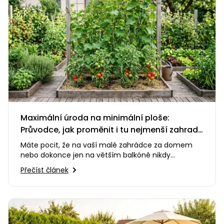
Maximální úroda na minimální ploše:
Průvodce, jak proměnit i tu nejmenší zahradu
v zelenou oázu
Máte pocit, že na vaší malé zahrádce za domem
nebo dokonce jen na větším balkóně nikdy
nevypěstujete dost pro celou…
Přečíst článek