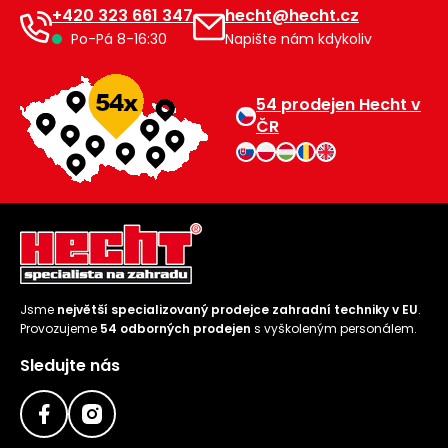
+420 323 661 347
hecht@hecht.cz
Po-Pá 8-16:30
Napište nám kdykoliv
54 prodejen Hecht v
ČR
Jsme
největší specializovaný prodejce zahradní techniky v EU
.
Provozujeme
54 odborných prodejen
s vyškoleným personálem.
Sledujte nás