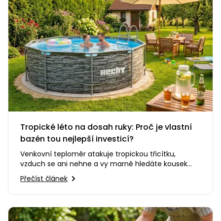
Tropické léto na dosah ruky: Proč je vlastní
bazén tou nejlepší investicí?
Venkovní teploměr atakuje tropickou třicítku,
vzduch se ani nehne a vy marně hledáte kousek
stínu. Představa, že se teď…
Přečíst článek