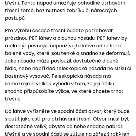
pojezdem
vozíky
Bagry
PROMINENT
třešní. Tento nápad umožňuje pohodlné otrhávání
větví
do
obrubníky
Příslušenství
Písek
Pytle,
třešní země, bez nutnosti žebříku či náročných
filtrace
Příslušenství
do
konve
Vibrační
Přilby
postupů.
Stíníci
k sekačkám
Špalíkovače
filtrace
desky a
textilie
Soustruhy
pěchy
Pro výrobu česače třešní budete potřebovat
Náhradní
Doplňky
Fukary,
prázdnou PET láhev a dlouhou násadu. PET lahev by
nože
Transportéry,
vysavače
měla být pevnější, nepoužívejte lahve od některé
stavební
Zahradní
balené vody, které jsou tenké a snadno se deformují.
stroje
Vozíky
Akumulátory
válce
Jako násada může posloužit dostatečně dlouhé
a
Řezačky
bidlo, nebo například teleskopická násada ne síťku či
kolečka
betonu
bazénový vysavač. Teleskopická násada má
a
Čerpadla
samozřejmě velkou výhodu v tom, že její délku
asfaltu
a
snadno přizpůsobíte výšce, ve které chcete trhat
vodárny
třešně.
Měřící
přístroje
Postřikovače
Do lahve vyřízněte ve spodní části otvor, který bude
a rosiče
Ventilátory,
sloužit jako ústí pro otrhávání třešní. Otvor musí být
klimatizace
Vysokotlaké
dostatečně velký, abyste do něho snadno nabrali
čističe
třešně a ve spodní části se zužuje na zářez široký jen