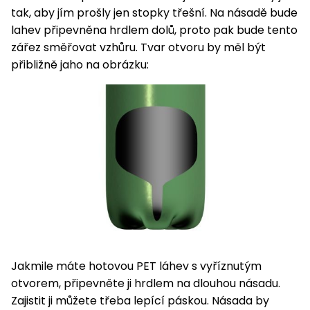
Nabíječky
tak, aby jím prošly jen stopky třešní. Na násadě bude
Ruční
lahev připevněna hrdlem dolů, proto pak bude tento
nářadí
zářez směřovat vzhůru. Tvar otvoru by měl být
Příslušenství
Rozmetadla
přibližně jaho na obrázku:
a posypové
vozíky
Topidla
Zametací
stroje
Navijáky
a kladky
Sněhové
frézy
Sněhová
hrabla,
škrabky
na led
Jakmile máte hotovou PET láhev s vyříznutým
otvorem, připevněte ji hrdlem na dlouhou násadu.
Příslušenství
Zajistit ji můžete třeba lepící páskou. Násada by