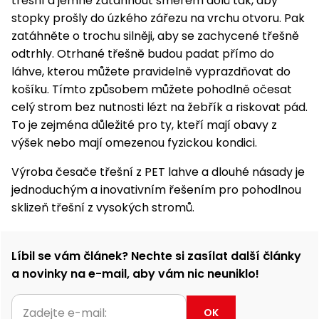
třešní a jemně zatáhnout směrem dolů tak, aby
stopky prošly do úzkého zářezu na vrchu otvoru. Pak
zatáhněte o trochu silněji, aby se zachycené třešně
odtrhly. Otrhané třešně budou padat přímo do
láhve, kterou můžete pravidelně vyprazdňovat do
košíku. Tímto způsobem můžete pohodlně očesat
celý strom bez nutnosti lézt na žebřík a riskovat pád.
To je zejména důležité pro ty, kteří mají obavy z
výšek nebo mají omezenou fyzickou kondici.
Výroba česače třešní z PET lahve a dlouhé násady je
jednoduchým a inovativním řešením pro pohodlnou
sklizeň třešní z vysokých stromů.
Líbil se vám článek? Nechte si zasílat další články
a novinky na e-mail, aby vám nic neuniklo!
OK