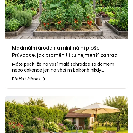
Maximální úroda na minimální ploše:
Průvodce, jak proměnit i tu nejmenší zahradu
v zelenou oázu
Máte pocit, že na vaší malé zahrádce za domem
nebo dokonce jen na větším balkóně nikdy
nevypěstujete dost pro celou…
Přečíst článek