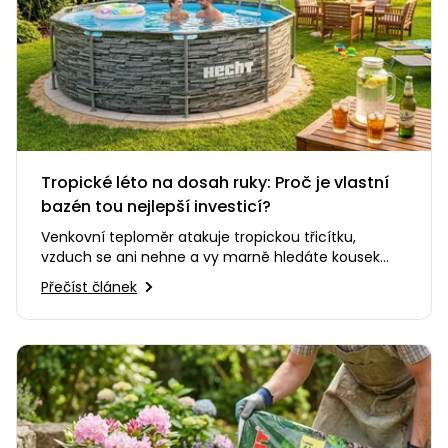
Tropické léto na dosah ruky: Proč je vlastní
bazén tou nejlepší investicí?
Venkovní teploměr atakuje tropickou třicítku,
vzduch se ani nehne a vy marně hledáte kousek
stínu. Představa, že se teď…
Přečíst článek