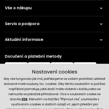
Vše o nákupu
Servis a podpora
Aktuální informace
Doručení a platební metody
Nastavení cookies
Aby vše fungovalo jak má, potřebujeme ve vašem prohlížeči ukládat
dočasně malé soubory, tzv. cookies. Díky těmto souborům si počítač
například pamatuje, jaké zboží máte vložené v košíku,nebo se
nemusíte se pokaždé přihlašovat. Více o souborech cookie se
Spolehlivý obchod
dozvíte
ZDE
. Kliknutím na tlačítko "Přijmout vše", souhlasíte s
využívaním cookies a dalších údajů vč. jejich předání pro