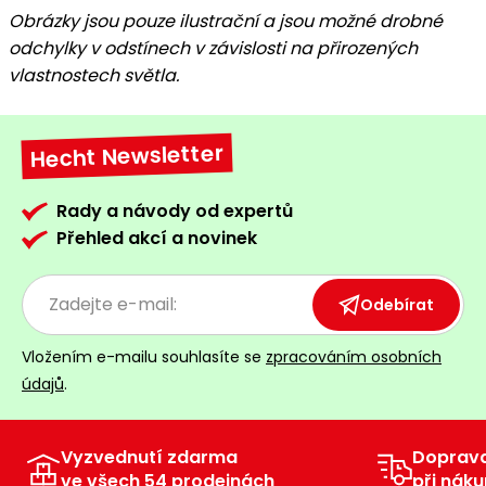
Obrázky jsou pouze ilustrační a jsou možné drobné
odchylky v odstínech v závislosti na přirozených
vlastnostech světla.
Hecht Newsletter
Rady a návody od expertů
Přehled akcí a novinek
Odebírat
Vložením e-mailu souhlasíte se
zpracováním osobních
údajů
.
Vyzvednutí zdarma
Doprav
ve všech 54 prodejnách
při náku