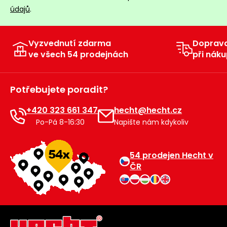
údajů
.
Vyzvednutí zdarma
Doprav
ve všech 54 prodejnách
při náku
Potřebujete poradit?
+420 323 661 347
hecht@hecht.cz
Po-Pá 8-16:30
Napište nám kdykoliv
54 prodejen Hecht v
ČR