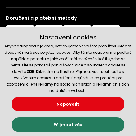
Doručení a platební metody
Nastavení cookies
Aby vše fungovalo jak má, potřebujeme ve vašem prohlížeči ukládat
dočasně malé soubory, tzv. cookies. Díky těmto souborům si počítač
například pamatuje, jaké zboží máte vložené v košíku,nebo se
nemusíte se pokaždé přihlašovat. Více o souborech cookie se
Spolehlivý obchod
dozvíte
ZDE
. Kliknutím na tlačítko "Přijmout vše", souhlasíte s
využívaním cookies a dalších údajů vč. jejich předání pro
zobrazení cílené reklamy na sociálních sítích a reklamních sítích
na dalších webech.
Nepovolit
© 2026 Hecht.cz
Nastavení cookies
Obchodní podmínky
Přijmout vše
E-shop vytvořila a technicky zajišťuje
SIMPLIA.cz