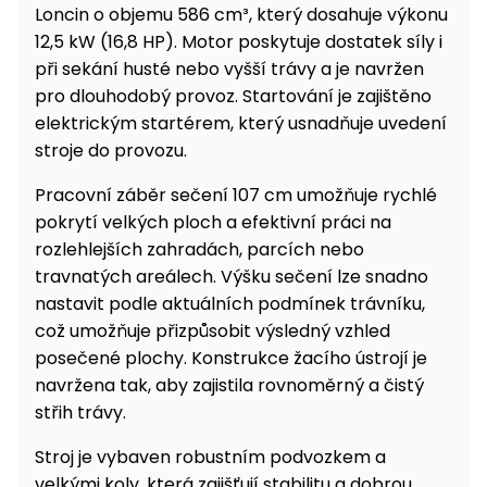
Loncin o objemu 586 cm³, který dosahuje výkonu
12,5 kW (16,8 HP). Motor poskytuje dostatek síly i
při sekání husté nebo vyšší trávy a je navržen
pro dlouhodobý provoz. Startování je zajištěno
elektrickým startérem, který usnadňuje uvedení
stroje do provozu.
Pracovní záběr sečení 107 cm umožňuje rychlé
pokrytí velkých ploch a efektivní práci na
rozlehlejších zahradách, parcích nebo
travnatých areálech. Výšku sečení lze snadno
nastavit podle aktuálních podmínek trávníku,
což umožňuje přizpůsobit výsledný vzhled
posečené plochy. Konstrukce žacího ústrojí je
navržena tak, aby zajistila rovnoměrný a čistý
střih trávy.
Stroj je vybaven robustním podvozkem a
velkými koly, která zajišťují stabilitu a dobrou