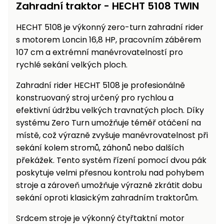
Zahradní traktor - HECHT 5108 TWIN
Nabíječky
Ruční
nářadí
HECHT 5108 je výkonný zero-turn zahradní rider
s motorem Loncin 16,8 HP, pracovním záběrem
Příslušenství
Rozmetadla
107 cm a extrémní manévrovatelností pro
a posypové
rychlé sekání velkých ploch.
vozíky
Topidla
Zahradní rider HECHT 5108 je profesionálně
Zametací
konstruovaný stroj určený pro rychlou a
stroje
Navijáky
a kladky
efektivní údržbu velkých travnatých ploch. Díky
Sněhové
systému Zero Turn umožňuje téměř otáčení na
frézy
místě, což výrazně zvyšuje manévrovatelnost při
sekání kolem stromů, záhonů nebo dalších
Sněhová
překážek. Tento systém řízení pomocí dvou pák
hrabla,
poskytuje velmi přesnou kontrolu nad pohybem
škrabky
na led
stroje a zároveň umožňuje výrazně zkrátit dobu
sekání oproti klasickým zahradním traktorům.
Příslušenství
Srdcem stroje je výkonný čtyřtaktní motor