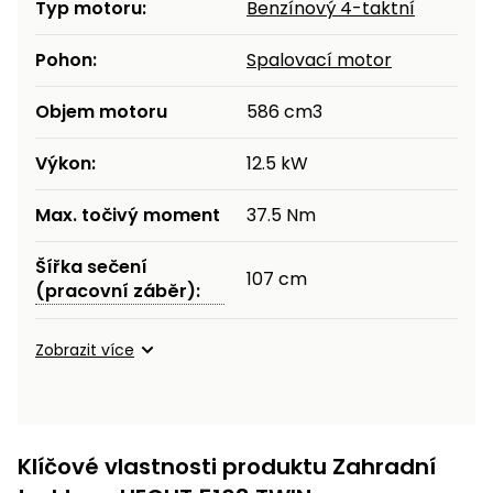
Typ motoru:
Benzínový 4-taktní
Pohon:
Spalovací motor
Objem motoru
586 cm3
Výkon:
12.5 kW
Max. točivý moment
37.5 Nm
Šířka sečení
107 cm
(pracovní záběr):
Zobrazit více
Klíčové vlastnosti produktu Zahradní