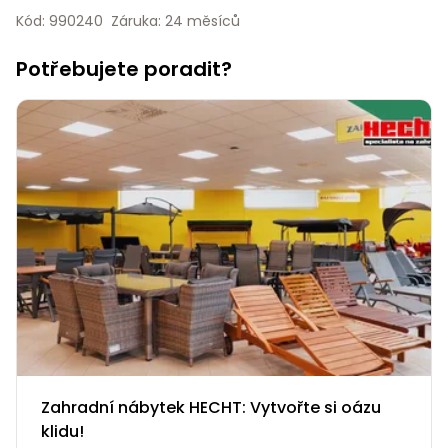
Nabíječky
Kód: 990240
Záruka: 24 měsíců
Ruční
nářadí
Potřebujete poradit?
Příslušenství
Rozmetadla
a posypové
vozíky
Topidla
Zametací
stroje
Navijáky
a kladky
Sněhové
frézy
Sněhová
hrabla,
škrabky
na led
Zahradní nábytek HECHT: Vytvořte si oázu
Příslušenství
klidu!