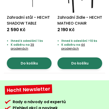
Zahradní stůl - HECHT
Zahradní židle - HECHT
SHADOW TABLE
MATHEO CHAIR
2 590 Kč
2 190 Kč
Ihned k odeslání 1 ks
Ihned k odeslání >10 ks
K odběru na
39
K odběru na
44
prodejnách
prodejnách
Do košíku
Do košíku
Hecht Newsletter
Rady a návody od expertů
Přehled akcí a novinek