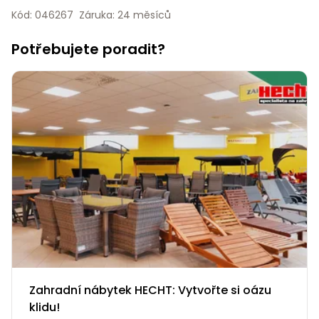
Nabíječky
Kód: 046267
Záruka: 24 měsíců
Ruční
nářadí
Potřebujete poradit?
Příslušenství
Rozmetadla
a posypové
vozíky
Topidla
Zametací
stroje
Navijáky
a kladky
Sněhové
frézy
Sněhová
hrabla,
škrabky
na led
Zahradní nábytek HECHT: Vytvořte si oázu
Příslušenství
klidu!