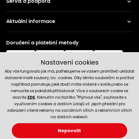
Servis a podpora
Aktuální informace
Doručení a platební metody
Nastavení cookies
Aby vše fungovalo jak má, potřebujeme ve vašem prohlížeči ukládat
dočasně malé soubory, tzv. cookies. Díky těmto souborům si počítač
například pamatuje, jaké zboží máte vložené v košíku,nebo se
nemusíte se pokaždé přihlašovat. Více o souborech cookie se
Spolehlivý obchod
dozvíte
ZDE
. Kliknutím na tlačítko "Přijmout vše", souhlasíte s
využívaním cookies a dalších údajů vč. jejich předání pro
zobrazení cílené reklamy na sociálních sítích a reklamních sítích
na dalších webech.
Nepovolit