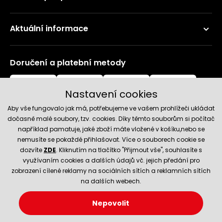
Aktuální informace
Doručení a platební metody
Nastavení cookies
Aby vše fungovalo jak má, potřebujeme ve vašem prohlížeči ukládat
dočasně malé soubory, tzv. cookies. Díky těmto souborům si počítač
například pamatuje, jaké zboží máte vložené v košíku,nebo se
nemusíte se pokaždé přihlašovat. Více o souborech cookie se
Spolehlivý obchod
dozvíte
ZDE
. Kliknutím na tlačítko "Přijmout vše", souhlasíte s
využívaním cookies a dalších údajů vč. jejich předání pro
zobrazení cílené reklamy na sociálních sítích a reklamních sítích
na dalších webech.
Nepovolit
© 2026 Hecht.cz
Nastavení cookies