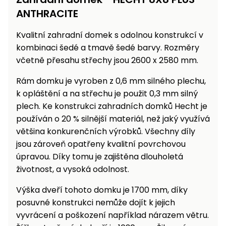
Nabíječky
ANTHRACITE
Ruční
nářadí
Kvalitní zahradní domek s odolnou konstrukcí v
Příslušenství
Rozmetadla
kombinaci šedé a tmavě šedé barvy. Rozměry
a posypové
včetně přesahu střechy jsou 2600 x 2580 mm.
vozíky
Topidla
Rám domku je vyroben z 0,6 mm silného plechu,
Zametací
k opláštění a na střechu je použit 0,3 mm silný
stroje
Navijáky
plech. Ke konstrukci zahradních domků Hecht je
a kladky
používán o 20 % silnější materiál, než jaký využívá
Sněhové
většina konkurenčních výrobků. Všechny díly
frézy
jsou zároveň opatřeny kvalitní povrchovou
Sněhová
úpravou. Díky tomu je zajištěna dlouholetá
hrabla,
životnost, a vysoká odolnost.
škrabky
na led
Výška dveří tohoto domku je 1700 mm, díky
posuvné konstrukci nemůže dojít k jejich
Příslušenství
vyvrácení a poškození například nárazem větru.