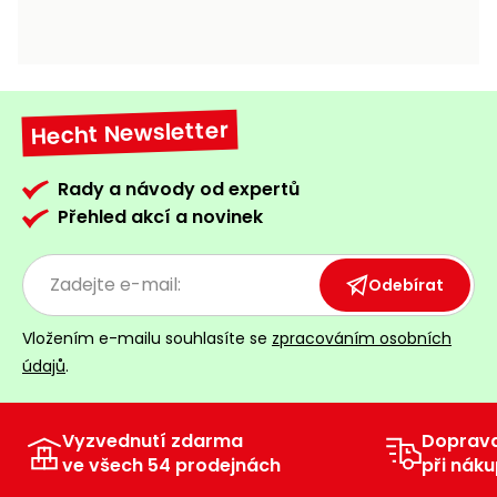
Hecht Newsletter
Rady a návody od expertů
Přehled akcí a novinek
Odebírat
Vložením e-mailu souhlasíte se
zpracováním osobních
údajů
.
Vyzvednutí zdarma
Doprav
ve všech 54 prodejnách
při náku