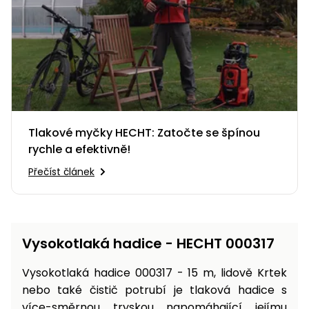
Nabíječky
Ruční
nářadí
Příslušenství
Rozmetadla
a posypové
vozíky
Topidla
Zametací
Tlakové myčky HECHT: Zatočte se špínou
stroje
Navijáky
rychle a efektivně!
a kladky
Sněhové
Přečíst článek
frézy
Sněhová
hrabla,
škrabky
Vysokotlaká hadice - HECHT 000317
na led
Vysokotlaká hadice 000317 - 15 m, lidově Krtek
Příslušenství
nebo také čistič potrubí je tlaková hadice s
více-směrnou tryskou napomáhající jejímu