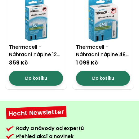
Thermacell -
Thermacell -
Náhradní náplně 12H
Náhradní náplně 48H
- pro Mini Halo a MR
- pro Mini Halo a MR
359 Kč
1 099 Kč
300
300
Do košíku
Do košíku
Hecht Newsletter
Rady a návody od expertů
Přehled akcí a novinek