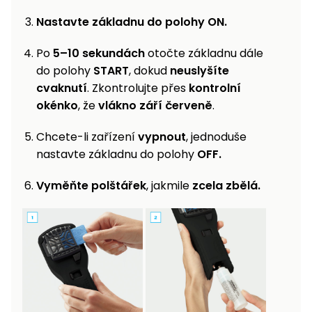
Nastavte základnu do polohy ON.
Po
5–10 sekundách
otočte základnu dále
do polohy
START
, dokud
neuslyšíte
cvaknutí
. Zkontrolujte přes
kontrolní
okénko
, že
vlákno září červeně
.
Chcete-li zařízení
vypnout
, jednoduše
nastavte základnu do polohy
OFF.
Vyměňte polštářek
, jakmile
zcela zbělá.