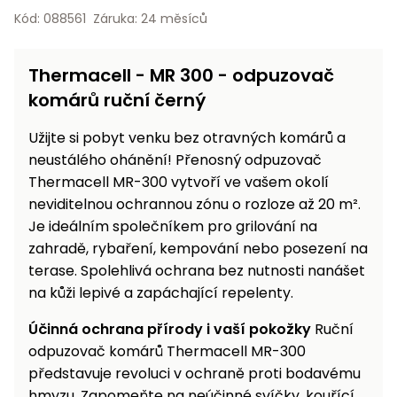
Nabíječky
Kód: 088561
Záruka: 24 měsíců
Ruční
nářadí
Příslušenství
Thermacell - MR 300 - odpuzovač
Rozmetadla
komárů ruční černý
a posypové
vozíky
Topidla
Užijte si pobyt venku bez otravných komárů a
Zametací
neustálého ohánění! Přenosný odpuzovač
stroje
Navijáky
Thermacell MR-300 vytvoří ve vašem okolí
a kladky
neviditelnou ochrannou zónu o rozloze až 20 m².
Sněhové
Je ideálním společníkem pro grilování na
frézy
zahradě, rybaření, kempování nebo posezení na
Sněhová
terase. Spolehlivá ochrana bez nutnosti nanášet
hrabla,
na kůži lepivé a zapáchající repelenty.
škrabky
na led
Účinná ochrana přírody i vaší pokožky
Ruční
odpuzovač komárů Thermacell MR-300
Příslušenství
představuje revoluci v ochraně proti bodavému
hmyzu. Zapomeňte na neúčinné svíčky, kouřící