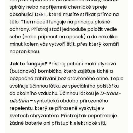
spirály nebo nepříjemné chemické spreje
obsahující DEET, které musíte stříkat přímo na
tělo. Thermacell funguje na principu plošné
ochrany. Přístroj stačí jednoduše položit vedle
sebe (nebo připnout na opasek) a do několika
minut kolem vás vytvoří štít, přes který komáři
neproniknou.
Jak to funguje?
Přístroj pohání malá plynová
(butanová) bombička, která zajišťuje tiché a
bezpečné zahřívání bez otevřeného ohně. Teplo
uvolňuje účinnou látku ze speciálního polštářku
do okolního vzduchu. Účinnou látkou je
D-trans-
allethrin
– syntetická obdoba přirozeného
repelentu, který se přirozeně vyskytuje v
květech chryzantém. Přístroj tak nepotřebuje
žádné baterie ani přístup k elektrické síti.