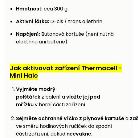
Hmotnost:
cca 300 g
Aktivní látka:
D-cis / trans allethrin
Napájení:
Butanová kartuše (není nutná
elektřina ani baterie)
Jak aktivovat zařízení Thermacell -
Mini Halo
Vyjměte modrý
polštářek
z balení a
vložte jej pod
mřížku
v horní části zařízení.
Sejměte ochranné víčko z plynové kartuše
a
zaš
ve směru hodinových ručiček do spodní
části zařízení, dokud
necvakne.