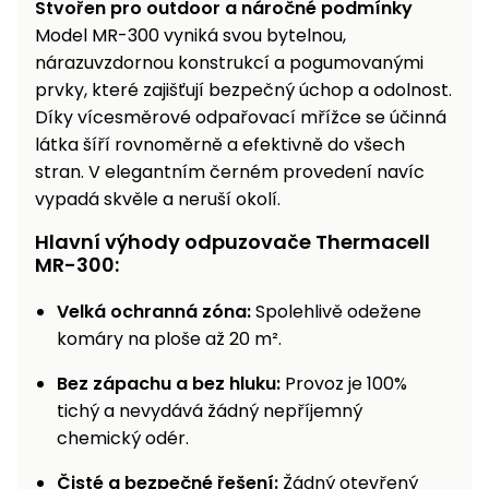
Stvořen pro outdoor a náročné podmínky
Model MR-300 vyniká svou bytelnou,
nárazuvzdornou konstrukcí a pogumovanými
prvky, které zajišťují bezpečný úchop a odolnost.
Díky vícesměrové odpařovací mřížce se účinná
látka šíří rovnoměrně a efektivně do všech
stran. V elegantním černém provedení navíc
vypadá skvěle a neruší okolí.
Hlavní výhody odpuzovače Thermacell
MR-300:
Velká ochranná zóna:
Spolehlivě odežene
komáry na ploše až 20 m².
Bez zápachu a bez hluku:
Provoz je 100%
tichý a nevydává žádný nepříjemný
chemický odér.
Čisté a bezpečné řešení:
Žádný otevřený