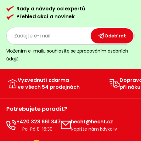
Rady a návody od expertů
Přehled akcí a novinek
Odebírat
Vložením e-mailu souhlasíte se
zpracováním osobních
údajů
.
Vyzvednutí zdarma
Doprav
ve všech 54 prodejnách
při náku
Potřebujete poradit?
+420 323 661 347
hecht@hecht.cz
Po-Pá 8-16:30
Napište nám kdykoliv