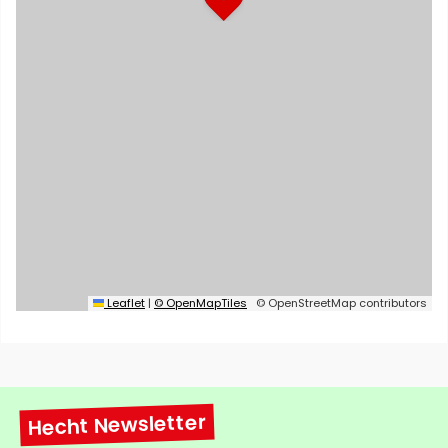
Leaflet
|
© OpenMapTiles
© OpenStreetMap contributors
Hecht Newsletter