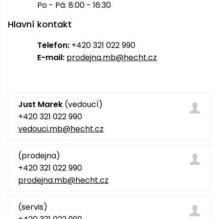
pojezdem
vozíky
Bagry
PROMINENT
Po - Pá: 8:00 - 16:30
větví
do
obrubníky
Příslušenství
Písek
Pytle,
filtrace
Příslušenství
Hlavní kontakt
do
konve
Vibrační
Přilby
Stíníci
k sekačkám
Špalíkovače
filtrace
desky a
textilie
Soustruhy
Telefon:
+420 321 022 990
pěchy
Náhradní
E-mail:
prodejna.mb@hecht.cz
Doplňky
Fukary,
nože
Transportéry,
vysavače
stavební
Zahradní
stroje
Vozíky
Akumulátory
válce
a
Just Marek
(vedoucí)
Řezačky
kolečka
+420 321 022 990
betonu
vedouci.mb@hecht.cz
a
Čerpadla
asfaltu
a
vodárny
(prodejna)
Měřící
+420 321 022 990
přístroje
Postřikovače
prodejna.mb@hecht.cz
a rosiče
Ventilátory,
klimatizace
Vysokotlaké
(servis)
čističe