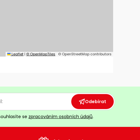
Leaflet
|
© OpenMapTiles
© OpenStreetMap contributors
Odebírat
souhlasíte se
zpracováním osobních údajů
.