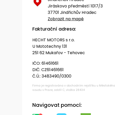
Jiráskovo předměstí 1017/3
37701 Jindřichův Hradec
Zobrazit na mapě
Fakturační adresa:
HECHT MOTORS s r.o.
U Mototechny 131
251 62 Mukařov - Tehovec
IČO: 61461661
DIČ: CZ61461661
Č.Ú.: 3483490/0300
Firma je registrována v obchodním rejstříku u Městského
soudu v Praze, oddíl C, vložka 28434
Navigovat pomocí: