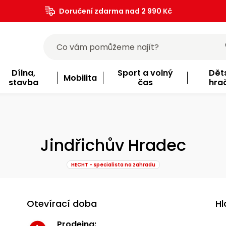
Doručení zdarma nad 2 990 Kč
Dílna,
Sport a volný
Dět
Mobilita
stavba
čas
hra
Jindřichův Hradec
HECHT - specialista na zahradu
Otevírací doba
Hl
Prodejna: