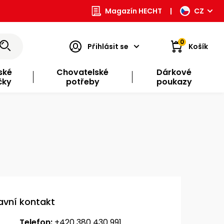
Magazín HECHT
|
CZ
0
Přihlásit se
Košík
ské
Chovatelské
Dárkové
čky
potřeby
poukazy
avní kontakt
Telefon:
+420 380 430 991