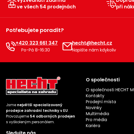
Vyzvednutí zdarma
Dopra
ve všech 54 prodejnách
při nák
Potřebujete poradit?
+420 323 661 347
hecht@hecht.cz
Po-Pá 8-16:30
Napište nám kdykoliv
O společnosti
O společnosti HECHT 
Kontakty
Prodejní místa
Jsme
největší specializovaný
Novinky
prodejce zahradní techniky v EU
.
Multimédia
Provozujeme
54 odborných prodejen
Pro média
s vyškoleným personálem.
Kariéra
Sledujte nás