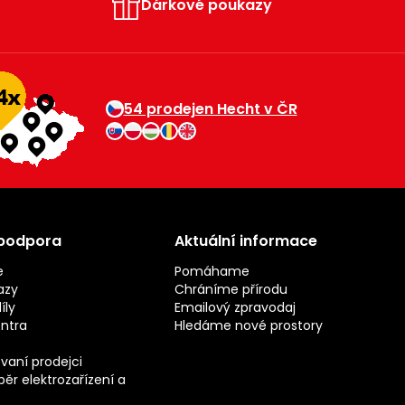
Dárkové poukazy
54 prodejen Hecht v ČR
 podpora
Aktuální informace
e
Pomáhame
azy
Chráníme přírodu
íly
Emailový zpravodaj
entra
Hledáme nové prostory
vaní prodejci
ěr elektrozařízení a