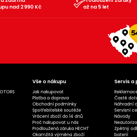
va zdarma
Prodloužení záruky
upu nad 2 990 Kč
až na 5 let
Vše o nákupu
Servis a
MOTORS
Jak nakupovat
Reklamac
Platba a doprava
Časté dot
Obchodní podmínky
Náhradní d
Spotřebitelské soutěže
Servisní c
Vrácení zboží do 14 dnů
Návody
Proč nakupovat u nás
Neautorizo
Prodloužená záruka HECHT
Zpětný odb
Okamžitá výměna zboží
baterií