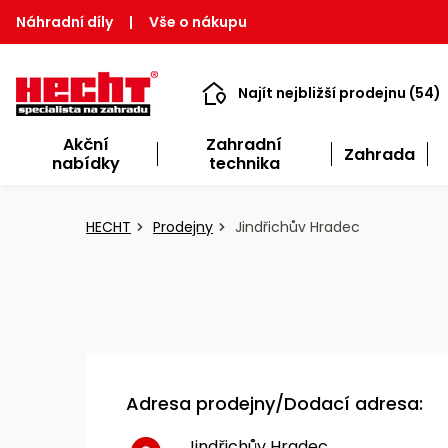
Náhradní díly
|
Vše o nákupu
Najít nejbližší prodejnu (54)
Akční
Zahradní
Zahrada
nabídky
technika
HECHT
Prodejny
Jindřichův Hradec
Adresa prodejny/Dodací adresa:
Jindřichův Hradec