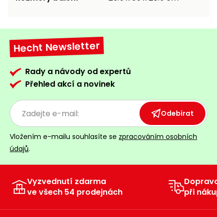
Hecht Newsletter
Rady a návody od expertů
Přehled akcí a novinek
Odebírat
Vložením e-mailu souhlasíte se
zpracováním osobních
údajů
.
Vyzvednutí zdarma
Doprav
ve všech 54 prodejnách
při náku