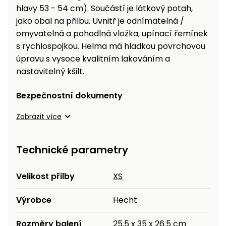
hlavy 53 - 54 cm). Součástí je látkový potah,
jako obal na přilbu. Uvnitř je odnímatelná /
omyvatelná a pohodlná vložka, upínací řemínek
s rychlospojkou. Helma má hladkou povrchovou
úpravu s vysoce kvalitním lakováním a
nastavitelný kšilt.
Bezpečnostní dokumenty
Zobrazit více
Technické parametry
Velikost přilby
XS
Výrobce
Hecht
Rozměry balení
25.5 x 35 x 26.5 cm