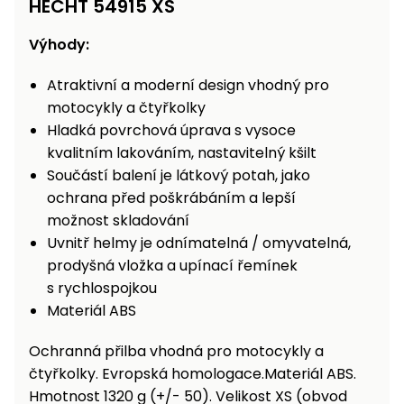
HECHT 54915 XS
Nabíječky
Ruční
Výhody:
nářadí
Příslušenství
Rozmetadla
Atraktivní a moderní design vhodný pro
a posypové
motocykly a čtyřkolky
vozíky
Hladká povrchová úprava s vysoce
Topidla
kvalitním lakováním, nastavitelný kšilt
Zametací
Součástí balení je látkový potah, jako
stroje
Navijáky
ochrana před poškrábáním a lepší
a kladky
Sněhové
možnost skladování
frézy
Uvnitř helmy je odnímatelná / omyvatelná,
prodyšná vložka a upínací řemínek
Sněhová
s rychlospojkou
hrabla,
Materiál ABS
škrabky
na led
Ochranná přilba vhodná pro motocykly a
čtyřkolky. Evropská homologace.Materiál ABS.
Příslušenství
Hmotnost 1320 g (+/- 50). Velikost XS (obvod