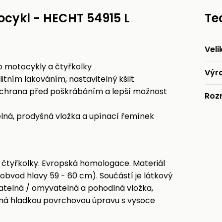
ocykl - HECHT 54915 L
Te
Veli
o motocykly a čtyřkolky
Výr
tním lakováním, nastavitelný kšilt
o ochrana před poškrábáním a lepší možnost
Roz
lná, prodyšná vložka a upínací řemínek
čtyřkolky. Evropská homologace. Materiál
(obvod hlavy 59 - 60 cm). Součástí je látkový
ímatelná / omyvatelná a pohodlná vložka,
 má hladkou povrchovou úpravu s vysoce