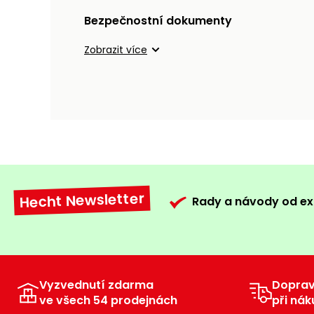
Bezpečnostní dokumenty
Zobrazit více
Hecht Newsletter
Rady a návody od ex
Vyzvednutí zdarma
Dopra
ve všech 54 prodejnách
při nák