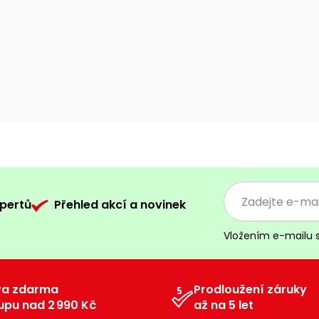
pertů
Přehled akcí a novinek
Vložením e-mailu 
va zdarma
Prodloužení záruky
upu nad 2 990 Kč
až na 5 let