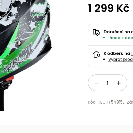
1 299 Kč
Doručení na 
Ihned k ode
K odběru na
Vybrat prod
Kód: HECHT54915L
Zá