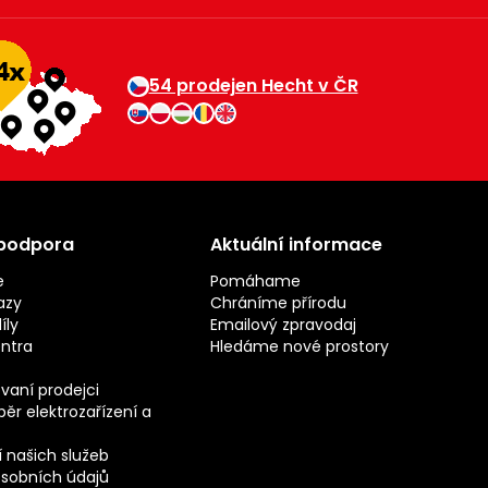
54 prodejen Hecht v ČR
 podpora
Aktuální informace
e
Pomáhame
azy
Chráníme přírodu
íly
Emailový zpravodaj
entra
Hledáme nové prostory
vaní prodejci
ěr elektrozařízení a
 našich služeb
sobních údajů