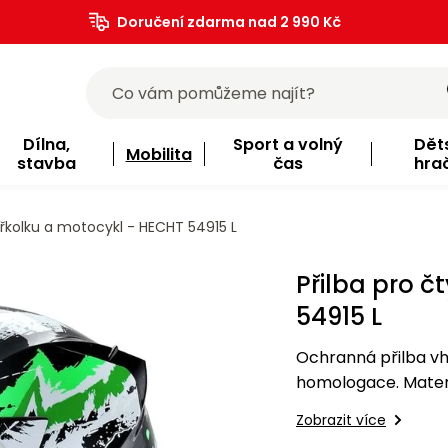
Doručení zdarma nad 2 990 Kč
Dílna,
Sport a volný
Dět
Mobilita
stavba
čas
hra
yřkolku a motocykl - HECHT 54915 L
Přilba pro č
54915 L
Ochranná přilba vh
homologace. Materiá
(obvod hlavy 59 - 
Zobrazit více