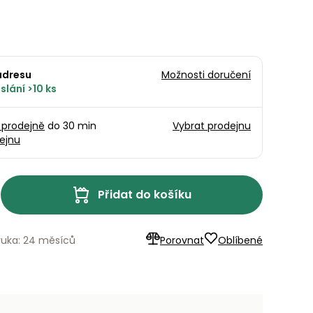
adresu
Možnosti doručení
slání >10 ks
1 prodejně
do 30 min
Vybrat prodejnu
ejnu
Přidat do košíku
ruka: 24 měsíců
Porovnat
Oblíbené