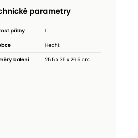
chnické parametry
kost přilby
L
obce
Hecht
měry balení
25.5 x 35 x 26.5 cm