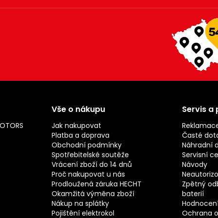
Vše o nákupu
Servis a
MOTORS
Jak nakupovat
Reklamac
Platba a doprava
Časté dot
Obchodní podmínky
Náhradní d
Spotřebitelské soutěže
Servisní c
Vrácení zboží do 14 dnů
Návody
Proč nakupovat u nás
Neautorizo
Prodloužená záruka HECHT
Zpětný odb
Okamžitá výměna zboží
baterií
Nákup na splátky
Hodnocení
Pojištění elektrokol
Ochrana o