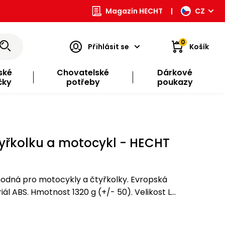
Magazín HECHT
|
CZ
0
Přihlásit se
Košík
ské
Chovatelské
Dárkové
čky
potřeby
poukazy
tyřkolku a motocykl - HECHT
odná pro motocykly a čtyřkolky. Evropská
l ABS. Hmotnost 1320 g (+/- 50). Velikost L
60 cm)