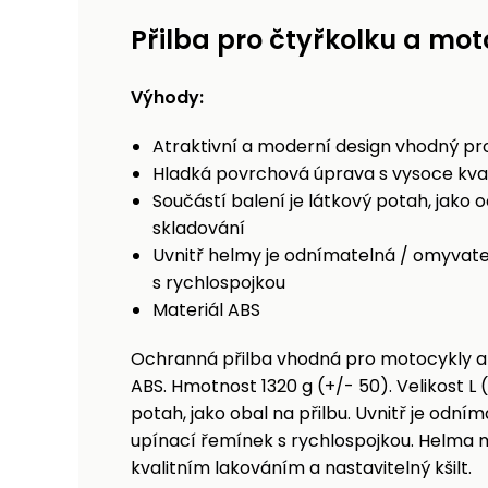
Přilba pro čtyřkolku a mot
Výhody:
Atraktivní a moderní design vhodný pr
Hladká povrchová úprava s vysoce kvali
Součástí balení je látkový potah, jak
skladování
Uvnitř helmy je odnímatelná / omyvate
s rychlospojkou
Materiál ABS
Ochranná přilba vhodná pro motocykly a 
ABS. Hmotnost 1320 g (+/- 50). Velikost L 
potah, jako obal na přilbu. Uvnitř je odn
upínací řemínek s rychlospojkou. Helma
kvalitním lakováním a nastavitelný kšilt.