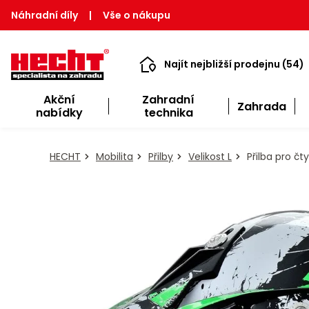
Náhradní díly
|
Vše o nákupu
Najít nejbližší prodejnu (54)
Akční
Zahradní
Zahrada
nabídky
technika
HECHT
Mobilita
Přilby
Velikost L
Přilba pro čt