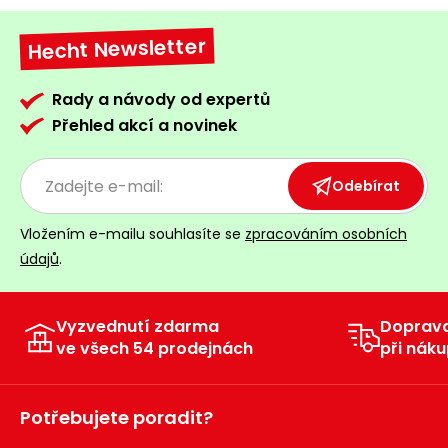
Hecht Newsletter
Rady a návody od expertů
Přehled akcí a novinek
Odebírat
Vložením e-mailu souhlasíte se
zpracováním osobních
údajů
.
Vyzvednutí zdarma
Doprav
ve všech 54 prodejnách
při náku
Potřebujete poradit?