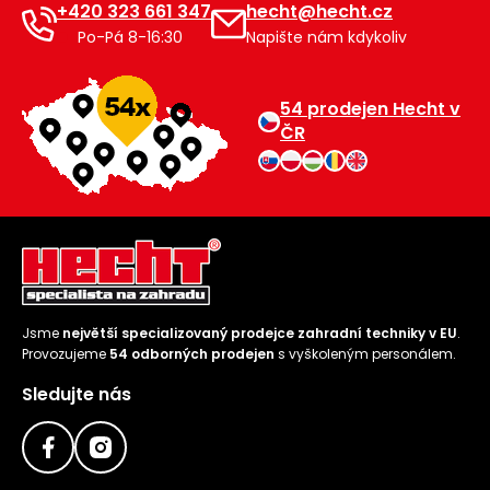
+420 323 661 347
hecht@hecht.cz
Po-Pá 8-16:30
Napište nám kdykoliv
54 prodejen Hecht v
ČR
Jsme
největší specializovaný prodejce zahradní techniky v EU
.
Provozujeme
54 odborných prodejen
s vyškoleným personálem.
Sledujte nás