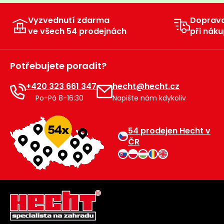
Vyzvednutí zdarma
Doprav
ve všech 54 prodejnách
při náku
Potřebujete poradit?
+420 323 661 347
hecht@hecht.cz
Po-Pá 8-16:30
Napište nám kdykoliv
54 prodejen Hecht v
ČR