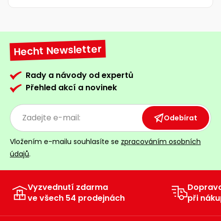
Hecht Newsletter
Rady a návody od expertů
Přehled akcí a novinek
Odebírat
Vložením e-mailu souhlasíte se
zpracováním osobních
údajů
.
Vyzvednutí zdarma
Doprav
ve všech 54 prodejnách
při náku