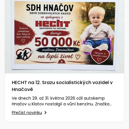
Nabíječky
Ruční
nářadí
Příslušenství
Rozmetadla
a posypové
vozíky
Topidla
Zametací
stroje
Navijáky
a kladky
Sněhové
frézy
HECHT na 12. Srazu socialistických vozidel v
Sněhová
Hnačově
hrabla,
Ve dnech 29. až 31. května 2026 ožil autokemp
škrabky
Hnačov u Klatov nostalgií a vůní benzínu. Značka
na led
HECHT měla tu čest být…
Přečíst novinku
Příslušenství