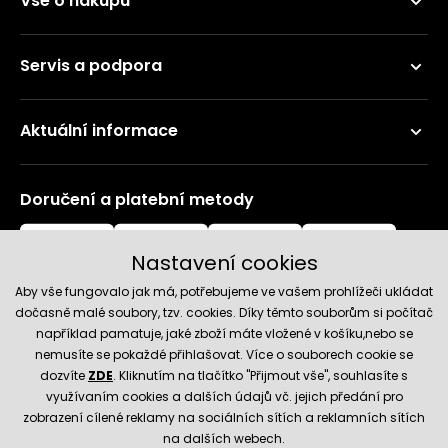
Vše o nákupu
Servis a podpora
Aktuální informace
Doručení a platební metody
Nastavení cookies
Aby vše fungovalo jak má, potřebujeme ve vašem prohlížeči ukládat
dočasně malé soubory, tzv. cookies. Díky těmto souborům si počítač
například pamatuje, jaké zboží máte vložené v košíku,nebo se
nemusíte se pokaždé přihlašovat. Více o souborech cookie se
Spolehlivý obchod
dozvíte
ZDE
. Kliknutím na tlačítko "Přijmout vše", souhlasíte s
využívaním cookies a dalších údajů vč. jejich předání pro
zobrazení cílené reklamy na sociálních sítích a reklamních sítích
na dalších webech.