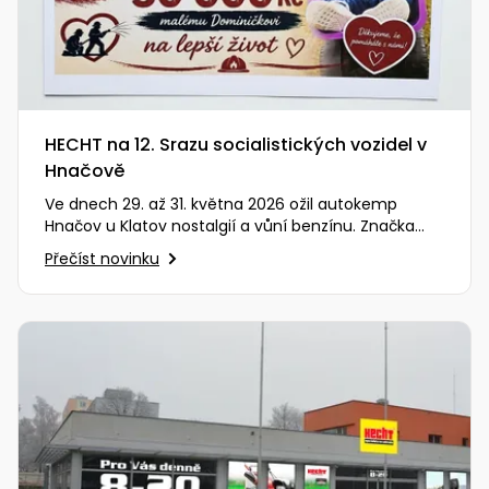
HECHT na 12. Srazu socialistických vozidel v
Hnačově
Ve dnech 29. až 31. května 2026 ožil autokemp
Hnačov u Klatov nostalgií a vůní benzínu. Značka
HECHT měla tu čest být…
Přečíst novinku