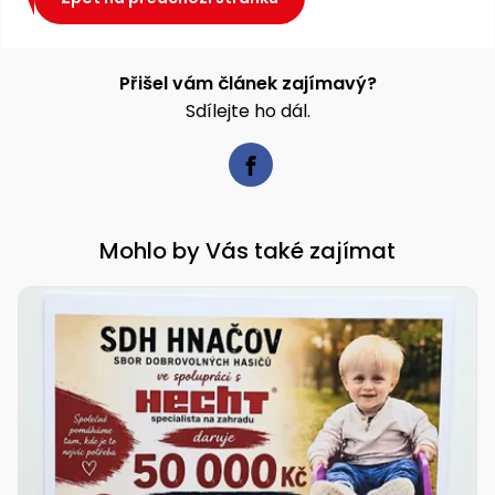
Nabíječky
Ruční
nářadí
Přišel vám článek zajímavý?
Příslušenství
Rozmetadla
Sdílejte ho dál.
a posypové
vozíky
Topidla
Zametací
stroje
Navijáky
a kladky
Mohlo by Vás také zajímat
Sněhové
frézy
Sněhová
hrabla,
škrabky
na led
Příslušenství