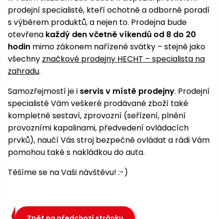
pojezdem
vozíky
Bagry
PROMINENT
větví
do
obrubníky
prodejní specialisté, kteří ochotně a odborně poradí
Příslušenství
Písek
Pytle,
filtrace
Příslušenství
s výběrem produktů, a nejen to. Prodejna bude
do
konve
Vibrační
Přilby
Stíníci
k sekačkám
Špalíkovače
otevřena
každý den včetně víkendů od 8 do 20
filtrace
desky a
textilie
Soustruhy
hodin
mimo zákonem nařízené svátky – stejně jako
pěchy
Náhradní
všechny
značkové prodejny HECHT – specialista na
Doplňky
Fukary,
nože
Transportéry,
vysavače
zahradu
.
stavební
Zahradní
stroje
Vozíky
Akumulátory
Samozřejmostí je i
servis v místě prodejny
. Prodejní
válce
a
specialisté Vám veškeré prodávané zboží také
Řezačky
kolečka
kompletně sestaví, zprovozní (seřízení, plnění
betonu
provozními kapalinami, předvedení ovládacích
a
Čerpadla
asfaltu
prvků), naučí Vás stroj bezpečně ovládat a rádi Vám
a
vodárny
pomohou také s nakládkou do auta.
Měřící
přístroje
Postřikovače
Těšíme se na Vaši návštěvu! :-)
a rosiče
Ventilátory,
klimatizace
Vysokotlaké
čističe
Zpět na předchozí stránku