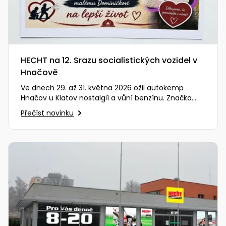
HECHT na 12. Srazu socialistických vozidel v
Hnačově
Ve dnech 29. až 31. května 2026 ožil autokemp
Hnačov u Klatov nostalgií a vůní benzínu. Značka
HECHT měla tu čest být…
Přečíst novinku