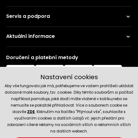
Servis a podpora
Aktuální informace
Doručení a platební metody
Nastavení cookies
Aby vše fungovalo jak má, potřebujeme ve vašem prohlížeči ukládat
dočasně malé soubory, tzv. cookies. Díky těmto souborům si počítač
například pamatuje, jaké zboží máte vložené v košíku,nebo se
nemusíte se pokaždé přihlašovat. Více o souborech cookie se
Spolehlivý obchod
dozvíte
ZDE
. Kliknutím na tlačítko "Přijmout vše", souhlasíte s
využívaním cookies a dalších údajů vč. jejich předání pro
zobrazení cílené reklamy na sociálních sítích a reklamních sítích
na dalších webech.