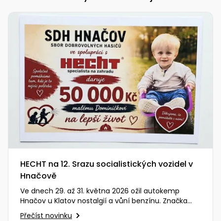
pojezdem
vozíky
Bagry
PROMINENT
větví
do
obrubníky
Příslušenství
Písek
Pytle,
filtrace
Příslušenství
do
konve
Vibrační
Přilby
Stíníci
k sekačkám
Špalíkovače
filtrace
desky a
textilie
Soustruhy
pěchy
Náhradní
Doplňky
Fukary,
nože
Transportéry,
vysavače
stavební
Zahradní
stroje
Vozíky
Akumulátory
válce
a
Řezačky
kolečka
betonu
a
Čerpadla
asfaltu
a
vodárny
Měřící
HECHT na 12. Srazu socialistických vozidel v
přístroje
Postřikovače
Hnačově
a rosiče
Ve dnech 29. až 31. května 2026 ožil autokemp
Ventilátory,
Hnačov u Klatov nostalgií a vůní benzínu. Značka
klimatizace
Vysokotlaké
HECHT měla tu čest být…
čističe
Přečíst novinku