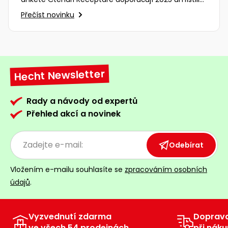
na vynikajícím 2. místě…
Přečíst novinku
Hecht Newsletter
Rady a návody od expertů
Přehled akcí a novinek
Odebírat
Vložením e-mailu souhlasíte se
zpracováním osobních
údajů
.
Vyzvednutí zdarma
Doprav
ve všech 54 prodejnách
při náku