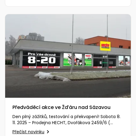
Nabíječky
Ruční
nářadí
Příslušenství
Rozmetadla
a posypové
vozíky
Topidla
Zametací
stroje
Navijáky
a kladky
Sněhové
frézy
Sněhová
hrabla,
škrabky
Předváděcí akce ve Žďáru nad Sázavou
na led
Den plný zážitků, testování a překvapení! Sobota 8.
11. 2025 – Prodejna HECHT, Dvořákova 2459/6 (
Příslušenství
Zobrazit na mapě )…
Přečíst novinku