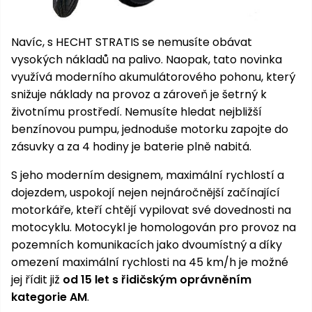
Nabíječky
Ruční
nářadí
Navíc, s HECHT STRATIS se nemusíte obávat
Příslušenství
vysokých nákladů na palivo. Naopak, tato novinka
Rozmetadla
využívá moderního akumulátorového pohonu, který
a posypové
snižuje náklady na provoz a zároveň je šetrný k
vozíky
Topidla
životnímu prostředí. Nemusíte hledat nejbližší
Zametací
benzínovou pumpu, jednoduše motorku zapojte do
stroje
Navijáky
zásuvky a za 4 hodiny je baterie plně nabitá.
a kladky
Sněhové
S jeho moderním designem, maximální rychlostí a
frézy
dojezdem, uspokojí nejen nejnáročnější začínající
motorkáře, kteří chtějí vypilovat své dovednosti na
Sněhová
hrabla,
motocyklu. Motocykl je homologován pro provoz na
škrabky
pozemních komunikacích jako dvoumístný a díky
na led
omezení maximální rychlosti na 45 km/h je možné
jej řídit již
od 15 let s řidičským oprávněním
Příslušenství
kategorie AM
.