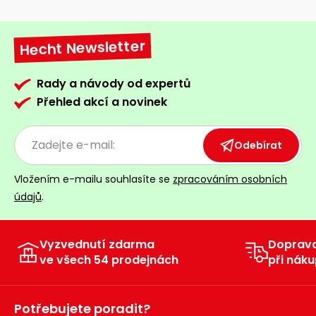
Hecht Newsletter
Rady a návody od expertů
Přehled akcí a novinek
Odebírat
Vložením e-mailu souhlasíte se
zpracováním osobních
údajů
.
Vyzvednutí zdarma
Doprav
ve všech 54 prodejnách
při náku
Potřebujete poradit?