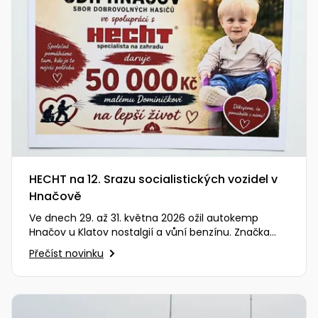
HECHT na 12. Srazu socialistických vozidel v
Hnačově
Ve dnech 29. až 31. května 2026 ožil autokemp
Hnačov u Klatov nostalgií a vůní benzínu. Značka
HECHT měla tu čest být…
Přečíst novinku