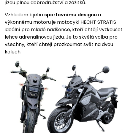
pojezdem
vozíky
Bagry
PROMINENT
jízdu plnou dobrodružství a zážitků.
větví
do
obrubníky
Příslušenství
Písek
Pytle,
filtrace
Příslušenství
Vzhledem k jeho
sportovnímu designu
a
do
konve
Vibrační
Přilby
Stíníci
k sekačkám
Špalíkovače
filtrace
výkonnému motoru je motocykl HECHT STRATIS
desky a
textilie
Soustruhy
ideální pro mladé nadšence, kteří chtějí vyzkoušet
pěchy
Náhradní
Doplňky
Fukary,
lehce adrenalinovou jízdu. Je to skvělá volba pro
nože
Transportéry,
vysavače
všechny, kteří chtějí prozkoumat svět na dvou
stavební
Zahradní
kolech.
stroje
Vozíky
Akumulátory
válce
a
Řezačky
kolečka
betonu
a
Čerpadla
asfaltu
a
vodárny
Měřící
přístroje
Postřikovače
a rosiče
Ventilátory,
klimatizace
Vysokotlaké
čističe