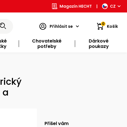
Magazín HECHT
|
CZ
0
Přihlásit se
Košík
ské
Chovatelské
Dárkové
čky
potřeby
poukazy
rický
 a
Přišel vám