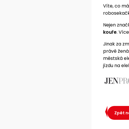
Víte, co m
robosekačk
Nejen znač
kouře
. Víc
Jinak za zm
právě žená
městská el
jízdu na el
Zpět n