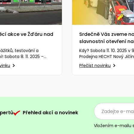
ěcí akce ve Žďáru nad
Srdečně Vás zveme n
slavnostní otevření na
prodejny Nový Jičín
ážitků, testování a
Kdy? Sobota 11. 10. 2025 v 
! Sobota 8. 11. 2025 –
Prodejna HECHT Nový Jičín
HECHT, Dvořákova 2459/6
672 – Šenov u Nového Jič
vinku
Přečíst novinku
t na mapě )…
(zobrazit…
pertů
Přehled akcí a novinek
Vložením e-mailu 