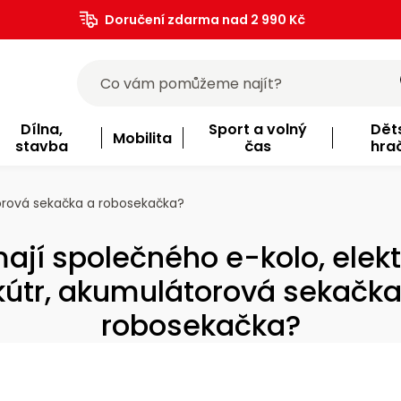
Doručení zdarma nad 2 990 Kč
Dílna,
Sport a volný
Dět
Mobilita
stavba
čas
hra
torová sekačka a robosekačka?
ají společného e-kolo, elekt
kútr, akumulátorová sekačka
robosekačka?