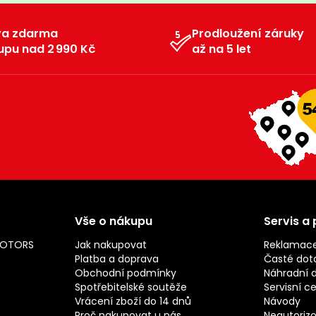
va zdarma
Prodloužení záruky
upu nad 2 990 Kč
až na 5 let
Vše o nákupu
Servis a
MOTORS
Jak nakupovat
Reklamac
Platba a doprava
Časté dot
Obchodní podmínky
Náhradní d
Spotřebitelské soutěže
Servisní c
Vrácení zboží do 14 dnů
Návody
Proč nakupovat u nás
Neautorizo