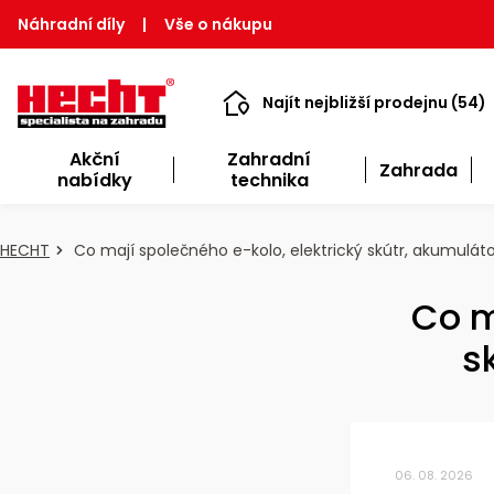
Náhradní díly
|
Vše o nákupu
Najít nejbližší prodejnu (54)
Akční
Zahradní
Zahrada
nabídky
technika
HECHT
Co mají společného e-kolo, elektrický skútr, akumulá
Co m
s
06. 08. 2026