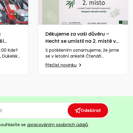
a
Děkujeme za vaši důvěru –
ší
Hecht se umístil na 2. místě v
kategorii Zahradní technika
9:00 Kde?
S potěšením oznamujeme, že jsme
, Dukelská
se v letošní anketě Čtenáři
ína, 74242
Receptáře doporučují 2025 umístili
Přečíst novinku
na vynikajícím 2. místě…
Odebírat
souhlasíte se
zpracováním osobních údajů
.