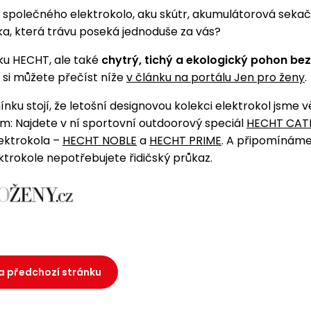
á společného elektrokolo, aku skútr, akumulátorová seka
a, která trávu poseká jednoduše za vás?
ku HECHT, ale také
chytrý, tichý a ekologický pohon bez
e si můžete přečíst níže
v článku na portálu Jen pro ženy
.
ínku stojí, že letošní designovou kolekci elektrokol jsme v
m: Najdete v ní sportovní outdoorový speciál
HECHT CAT
ektrokola –
HECHT NOBLE
a
HECHT PRIME
. A připomínáme
ektrokole nepotřebujete řidičský průkaz.
a předchozí stránku