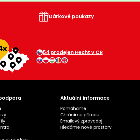
Dárkové poukazy
54 prodejen Hecht v ČR
 podpora
Aktuální informace
e
Pomáhame
azy
Chráníme přírodu
íly
Emailový zpravodaj
entra
Hledáme nové prostory
vaní prodejci