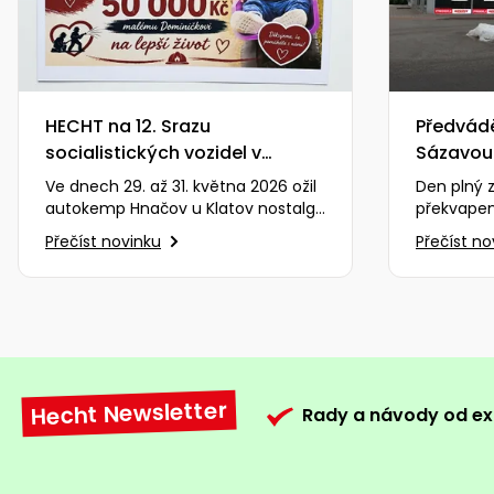
HECHT na 12. Srazu
Předvád
socialistických vozidel v
Sázavou
Hnačově
Ve dnech 29. až 31. května 2026 ožil
Den plný z
autokemp Hnačov u Klatov nostalgií
překvapení
a vůní benzínu. Značka HECHT měla
Prodejna 
Přečíst novinku
Přečíst no
tu čest být…
( Zobrazi
Hecht Newsletter
Rady a návody od ex