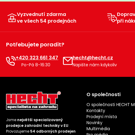
Vyzvednutí zdarma
Dopra
ve všech 54 prodejnách
při nák
Potřebujete poradit?
+420 323 661 347
hecht@hecht.cz
Po-Pá 8-16:30
Napište nám kdykoliv
O společnosti
O společnosti HECHT 
Kontakty
Prodejní místa
Jsme
největší specializovaný
Novinky
prodejce zahradní techniky v EU
.
Multimédia
Provozujeme
54 odborných prodejen
Pro média