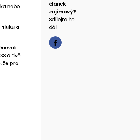
článek
čka nebo
zajímavý?
Sdílejte ho
 hluku a
dál.
ěnovali
ISS
a dvě
, že pro