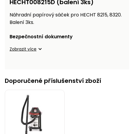
HECHT008215D (balení 3ks)
Nabíječky
Ruční
Náhradní papírový sáček pro HECHT 8215, 8320.
nářadí
Balení 3ks.
Příslušenství
Rozmetadla
a posypové
Bezpečnostní dokumenty
vozíky
Topidla
Zobrazit více
Zametací
stroje
Navijáky
a kladky
Sněhové
frézy
Doporučené příslušenství zboží
Sněhová
hrabla,
škrabky
na led
Příslušenství