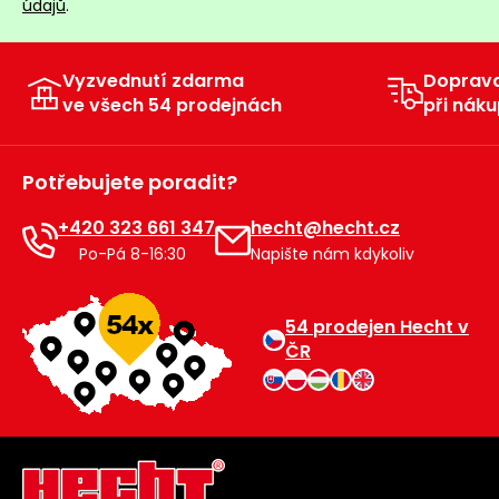
údajů
.
Vyzvednutí zdarma
Doprav
ve všech 54 prodejnách
při náku
Potřebujete poradit?
+420 323 661 347
hecht@hecht.cz
Po-Pá 8-16:30
Napište nám kdykoliv
54 prodejen Hecht v
ČR