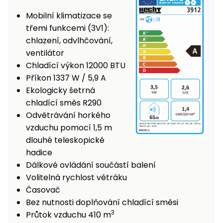
Nabíječky
Ruční
Mobilní klimatizace se
nářadí
třemi funkcemi (3V1):
Příslušenství
chlazení, odvlhčování,
Rozmetadla
ventilátor
a posypové
Chladící výkon 12000 BTU
vozíky
Topidla
Příkon 1337 W / 5,9 A
Zametací
Ekologicky šetrná
stroje
Navijáky
chladící směs R290
a kladky
Odvětrávání horkého
Sněhové
vzduchu pomocí 1,5 m
frézy
dlouhé teleskopické
Sněhová
hadice
hrabla,
Dálkové ovládání součástí balení
škrabky
Volitelná rychlost větráku
na led
Časovač
Bez nutnosti doplňování chladící směsi
Příslušenství
3
Průtok vzduchu 410 m