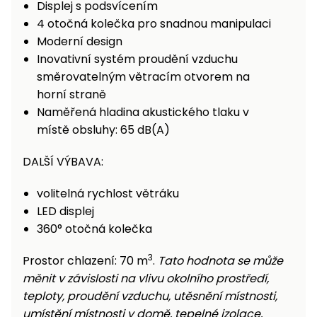
Displej s podsvícením
4 otočná kolečka pro snadnou manipulaci
Moderní design
Inovativní systém proudění vzduchu
směrovatelným větracím otvorem na
horní straně
Naměřená hladina akustického tlaku v
místě obsluhy: 65 dB(A)
DALŠÍ VÝBAVA:
volitelná rychlost větráku
LED displej
360° otočná kolečka
3
Prostor chlazení: 70 m
.
Tato hodnota se může
měnit v závislosti na vlivu okolního prostředí,
teploty, proudění vzduchu, utěsnění místnosti,
umístění místnosti v domě, tepelné izolace,