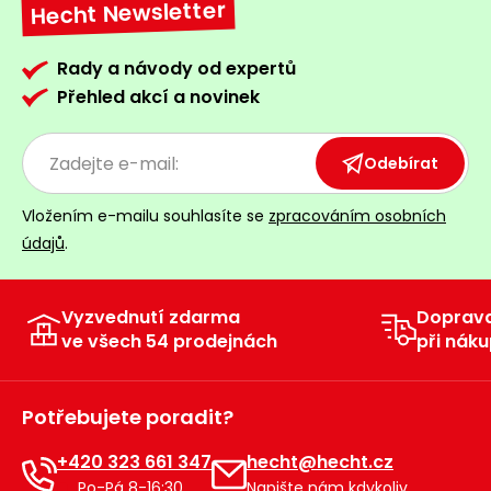
Hecht Newsletter
Rady a návody od expertů
Přehled akcí a novinek
Odebírat
Vložením e-mailu souhlasíte se
zpracováním osobních
údajů
.
Vyzvednutí zdarma
Doprav
ve všech 54 prodejnách
při náku
Potřebujete poradit?
+420 323 661 347
hecht@hecht.cz
Po-Pá 8-16:30
Napište nám kdykoliv