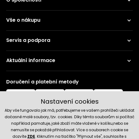
Vše o nákupu
Servis a podpora
Aktuální informace
Doručení a platební metody
Nastavení cookies
Aby vše fungovalo jak má, potřebujeme ve vašem prohlížeči ukládat
dočasně malé soubory, tzv. cookies. Díky těmto souborům si počítač
například pamatuje, jaké zboží máte vložené v košíku,nebo se
nemusíte se pokaždé přihlašovat. Více o souborech cookie se
Spolehlivý obchod
dozvíte
ZDE
. Kliknutím na tlačítko "Přijmout vše", souhlasíte s