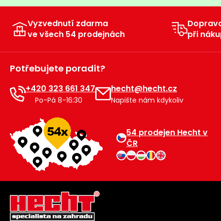
Vyzvednutí zdarma
Doprav
ve všech 54 prodejnách
při náku
Potřebujete poradit?
+420 323 661 347
hecht@hecht.cz
Po-Pá 8-16:30
Napište nám kdykoliv
54 prodejen Hecht v
ČR