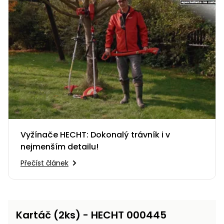
Nabíječky
Ruční
nářadí
Příslušenství
Rozmetadla
a posypové
vozíky
Topidla
Zametací
stroje
Navijáky
a kladky
Sněhové
frézy
Vyžínače HECHT: Dokonalý trávník i v
nejmenším detailu!
Sněhová
hrabla,
Přečíst článek
škrabky
na led
Příslušenství
Kartáč (2ks) - HECHT 000445