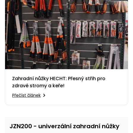
Nabíječky
Ruční
nářadí
Příslušenství
Rozmetadla
a posypové
vozíky
Topidla
Zametací
stroje
Navijáky
a kladky
Sněhové
frézy
Zahradní nůžky HECHT: Přesný střih pro
zdravé stromy a keře!
Sněhová
Přečíst článek
hrabla,
škrabky
na led
Příslušenství
JZN200 - univerzální zahradní nůžky