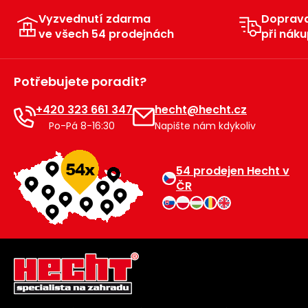
Vyzvednutí zdarma
Doprav
ve všech 54 prodejnách
při náku
Potřebujete poradit?
+420 323 661 347
hecht@hecht.cz
Po-Pá 8-16:30
Napište nám kdykoliv
54 prodejen Hecht v
ČR