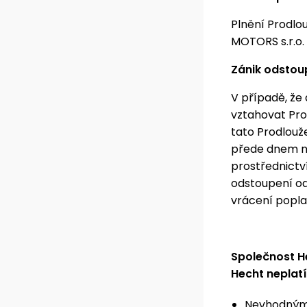
Plnění Prodlo
MOTORS s.r.o.
Zánik odstou
V případě, že
vztahovat Pro
tato Prodlouž
přede dnem ne
prostřednictv
odstoupení o
vrácení popla
Společnost H
Hecht neplat
Nevhodným