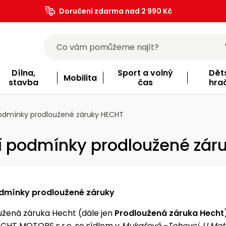
Doručení zdarma nad 2 990 Kč
Dílna,
Sport a volný
Dět
Mobilita
stavba
čas
hra
dmínky prodloužené záruky HECHT
 podmínky prodloužené zár
dmínky prodloužené záruky
užená záruka Hecht (dále jen
Prodloužená záruka Hecht
CHT MOTORS s.r.o. se sídlem v
Mukařově -Tehovci, U Moto