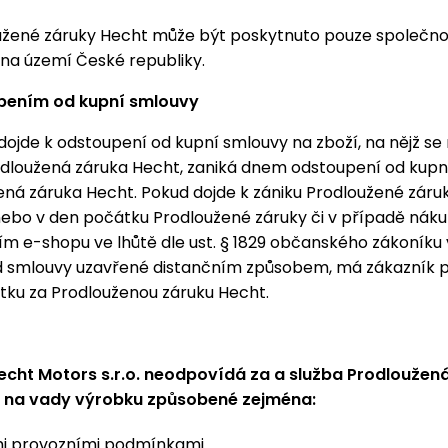
užené záruky Hecht může být poskytnuto pouze společn
 na území České republiky.
pením od kupní smlouvy
 dojde k odstoupení od kupní smlouvy na zboží, na nějž se
dloužená záruka Hecht, zaniká dnem odstoupení od kupní
ená záruka Hecht. Pokud dojde k zániku Prodloužené záru
bo v den počátku Prodloužené záruky či v případě náku
ím e-shopu ve lhůtě dle ust. § 1829 občanského zákoníku 
d smlouvy uzavřené distančním způsobem, má zákazník 
tku za Prodlouženou záruku Hecht.
echt Motors s.r.o. neodpovídá za a služba Prodloužen
í na vady výrobku způsobené zejména:
i provozními podmínkami