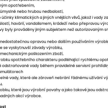
žným opotřebením,
úmyslně nebo hrubou nedbalostí,
 účinky klimatických a jiných vnějších vlivů, jakož i vady 
álostí, havárií, vandalismem, krádeží nebo přepravou výr
ravy byly prováděny jiným subjektem než autorizovaným 
nedostatečnou opravou nebo dalším používáním výrobk
e se vyskytnuvší závady výrobku,
mechanickým poškozením zboží,
ýrobku spotřebního charakteru podléhající rychlému opo
ě odstraňované vady během pravidelné servisní prohlídk
umulátorech
elné vady, které ale zároveň nebrání řádnému užívání v
u,
obku, které jsou výrobní povahy a jako takové jsou odst
adných akcí výrobce.
ost