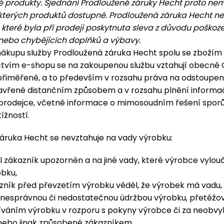
 produkty. Sjednání Prodloužené záruky Hecht proto nem
kterých produktů dostupné. Prodloužená záruka Hecht ne
 které byla při prodeji poskytnuta sleva z důvodu poškoze
nebo chybějících doplňků a výbavy.
nákupu služby Prodloužená záruka Hecht spolu se zbožím
ctvím e-shopu se na zakoupenou službu vztahují obecné
řiměřeně, a to především v rozsahu práva na odstoupen
avřené distančním způsobem a v rozsahu plnění informa
 prodejce, včetně informace o mimosoudním řešení sporů
ížností.
áruka Hecht se nevztahuje na vady výrobku:
l zákazník upozorněn a na jiné vady, které výrobce vylouči
obku,
zník před převzetím výrobku věděl, že výrobek má vadu,
nesprávnou či nedostatečnou údržbou výrobku, přetěž
íváním výrobku v rozporu s pokyny výrobce či za neobvy
ebo jinak způsobené zákazníkem,