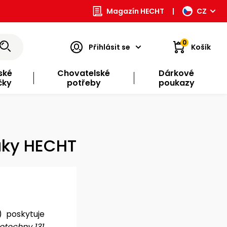
Magazín HECHT
|
CZ
0
Přihlásit se
Košík
ské
Chovatelské
Dárkové
čky
potřeby
poukazy
uky HECHT
) poskytuje
techny 131,