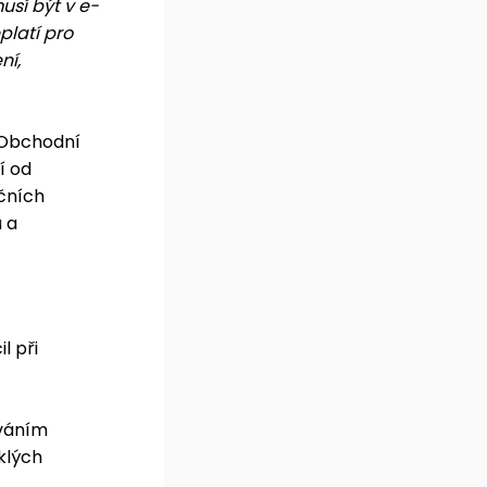
usí být v e-
platí pro
ní,
 Obchodní
í od
čních
 a
l při
ováním
klých