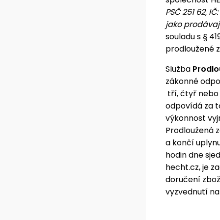
PSČ 251 62, IČ:
jako prodávaj
souladu s § 41
prodloužené zá
Služba
Prodlo
zákonné odpov
tří, čtyř nebo
odpovídá za t
výkonnost vyj
Prodloužená 
a končí uplyn
hodin dne sje
hecht.cz, je 
doručení zbož
vyzvednutí na