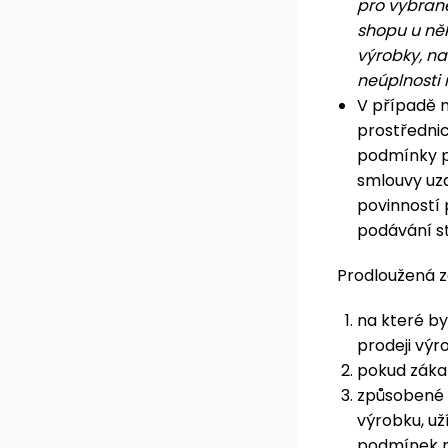
pro vybrané
shopu u ně
výrobky, na
neúplnosti 
V případě 
prostředni
podmínky p
smlouvy uz
povinností
podávání st
Prodloužená z
na které by
prodeji výr
pokud záka
způsobené 
výrobku, už
podmínek n