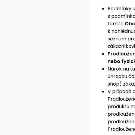
Podmínky u
s podmínkam
těmito
Obc
k nahlédnut
seznam pro
zákazníkov
Prodloužen
nebo fyzic
Nárok na tu
úhradou čás
shop) záka
V případě 
Prodloužen
produktu n
prodloužen
prodloužené
Prodloužen