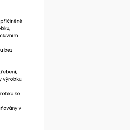
zapříčiněné
obku,
smluvním
u bez
třebení,
y výrobku,
ýrobku ke
raňovány v