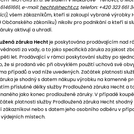
 61461661, e-mail:
hecht@hecht.cz
, telefon: +420 323 661 
ící)
, všem zákazníkům, kteří si zakoupí vybrané výrobky 
9 Občanského zákoníku) nikoliv pro podnikání a kteří si s
ruky aktivují a uhradí.
užená záruka Hecht
je poskytována prodávajícím nad r
ědnosti za vady, a to jako specifická záruka za jakost zb
 pěti let. Prodávající v rámci poskytování služby po sjed
o, že si prodaná věc při obvyklém použití uchová své obv
ma případů a vad níže uvedených. Začátek platnosti služ
záruka je shodný s datem nákupu výrobku na kamenné pr
utím příslušné délky služby Prodloužená záruka Hecht a t
dnaného jako konec prodloužené záruky. V případě koup
začátek platnosti služby Prodloužená záruka Hecht shodn
í zákazníkovi nebo s datem jeho osobního odběru v pří
 výdejních místech.