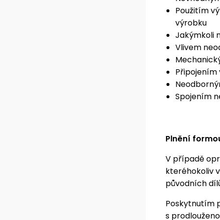
Použitím v
výrobku
Jakýmkoli 
Vlivem neod
Mechanick
Připojením 
Neodborný
Spojením n
Plnění formo
V případě opr
kteréhokoliv 
původních díl
Poskytnutím 
s prodlouženo