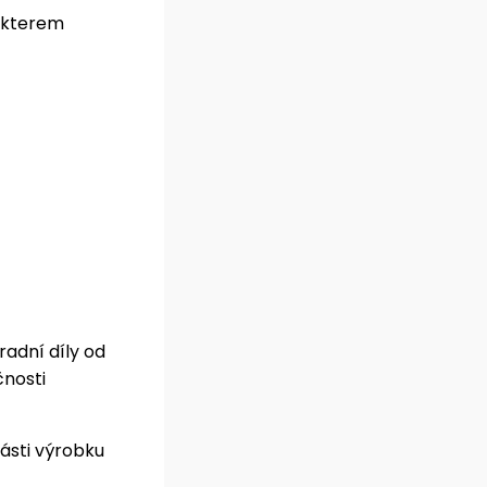
rakterem
adní díly od
čnosti
ásti výrobku