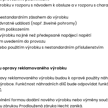
ýrobku v rozporu s návodem k obsluze a v rozporu s cha
nestandardním zásahem do výrobku
vratné události (např. živelné pohromy)
ým poškozením
výrobku na jiné než předepsané napájecí napětí
m uvedením do provozu
ebo použitím výrobku s nestandardním příslušenstvím
u opravy reklamovaného výrobku
avy reklamovaného výrobku budou k opravě použity náhr
výrobce. Funkčnost náhradních dílů bude odpovídat funk
ů.
plnění formou dodání nového výrobku nebo výměny souč
u zárukou Prodloužená záruka Hecht zaniká.