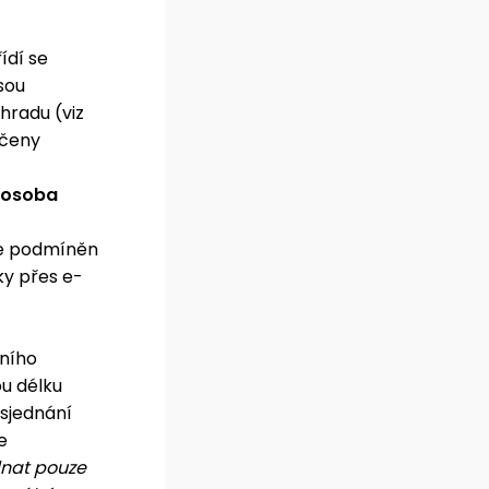
ídí se
sou
hradu (viz
učeny
á osoba
 je podmíněn
ky přes e-
tního
u délku
sjednání
e
dnat pouze