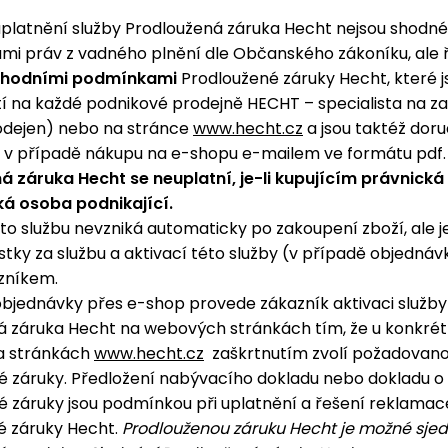
platnění služby Prodloužená záruka Hecht nejsou shodné
i práv z vadného plnění dle Občanského zákoníku, ale ř
hodními podmínkami
Prodloužené záruky Hecht, které j
í na každé podnikové prodejně HECHT – specialista na za
dejen) nebo na stránce
www.hecht.cz
a jsou taktéž dor
i v případě nákupu na e-shopu e-mailem ve formátu pdf.
á záruka Hecht se neuplatní, je-li kupujícím právnick
ká osoba podnikající.
to službu nevzniká automaticky po zakoupení zboží, ale
tky za službu a aktivací této služby (v případě objednáv
zníkem.
objednávky přes e-shop provede zákazník aktivaci služby
á záruka Hecht na webových stránkách tím, že u konkré
a stránkách
www.hecht.cz
zaškrtnutím zvolí požadovano
é záruky. Předložení nabývacího dokladu nebo dokladu o 
 záruky jsou podmínkou při uplatnění a řešení reklamac
é záruky Hecht.
Prodlouženou záruku Hecht je možné sje