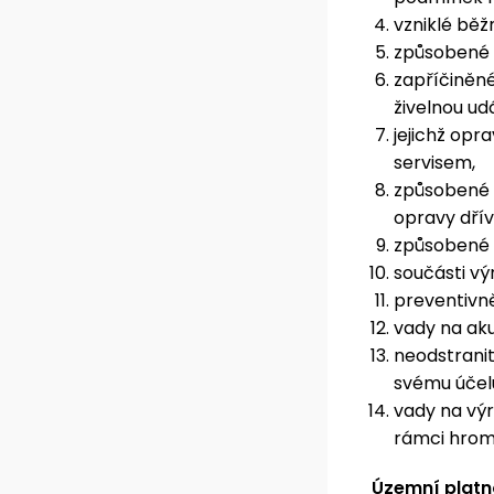
vzniklé bě
způsobené 
zapříčiněné
živelnou ud
jejichž op
servisem,
způsobené 
opravy dřív
způsobené 
součásti v
preventivn
vady na ak
neodstranit
svému účel
vady na výr
rámci hrom
Územní platn