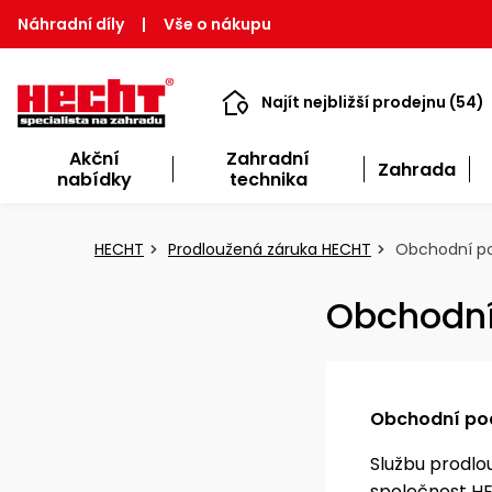
Náhradní díly
|
Vše o nákupu
Najít nejbližší prodejnu (54)
Akční
Zahradní
Zahrada
nabídky
technika
HECHT
Prodloužená záruka HECHT
Obchodní po
Obchodní
Obchodní po
Službu prodlo
společnost HE