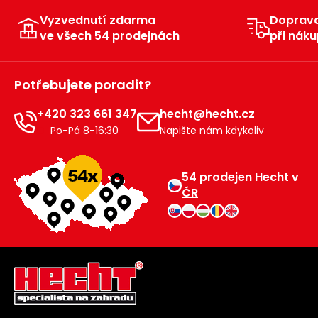
Vyzvednutí zdarma
Doprav
ve všech 54 prodejnách
při náku
Potřebujete poradit?
+420 323 661 347
hecht@hecht.cz
Po-Pá 8-16:30
Napište nám kdykoliv
54 prodejen Hecht v
ČR