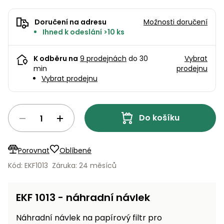
pojezdem
vozíky
Bagry
PROMINENT
větví
do
obrubníky
Příslušenství
Písek
Pytle,
filtrace
Příslušenství
Doručení na adresu
Možnosti doručení
do
konve
Vibrační
Přilby
Stíníci
Ihned k odeslání >10 ks
k sekačkám
Špalíkovače
filtrace
desky a
textilie
Soustruhy
pěchy
Náhradní
K odběru na
9 prodejnách
do 30
Vybrat
Doplňky
Fukary,
nože
Transportéry,
min
prodejnu
vysavače
Vybrat prodejnu
stavební
Zahradní
stroje
Vozíky
Akumulátory
válce
a
Řezačky
kolečka
Do košíku
betonu
a
Čerpadla
asfaltu
a
Porovnat
Oblíbené
vodárny
Měřící
Kód: EKF1013
Záruka: 24 měsíců
přístroje
Postřikovače
a rosiče
Ventilátory,
EKF 1013 - náhradní návlek
klimatizace
Vysokotlaké
Náhradní návlek na papírový filtr pro
čističe