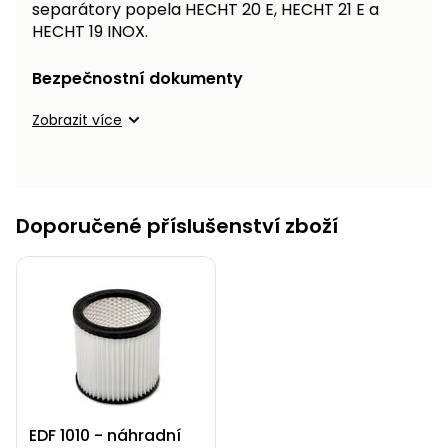
separátory popela HECHT 20 E, HECHT 21 E a
Nabíječky
Ruční
HECHT 19 INOX.
nářadí
Bezpečnostní dokumenty
Příslušenství
Rozmetadla
a posypové
Zobrazit více
vozíky
Topidla
Zametací
stroje
Navijáky
a kladky
Doporučené příslušenství zboží
Sněhové
frézy
Sněhová
hrabla,
škrabky
na led
Příslušenství
EDF 1010 - náhradní