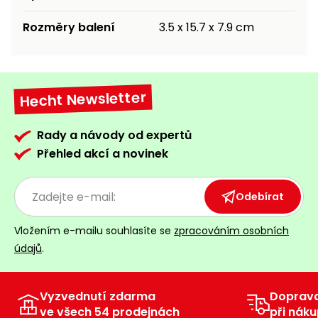
Rozměry balení
3.5 x 15.7 x 7.9 cm
Hecht Newsletter
Rady a návody od expertů
Přehled akcí a novinek
Odebírat
Vložením e-mailu souhlasíte se
zpracováním osobních
údajů
.
Vyzvednutí zdarma
Doprav
ve všech 54 prodejnách
při náku