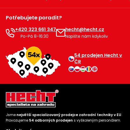
Potřebujete poradit?
+420 323 661 347
hecht@hecht.cz
Po-Pá 8-16:30
Napište nám kdykoliv
54 prodejen Hecht v
ČR
Jsme
největší specializovaný prodejce zahradní techniky v EU
.
Provozujeme
54 odborných prodejen
s vyškoleným personálem.