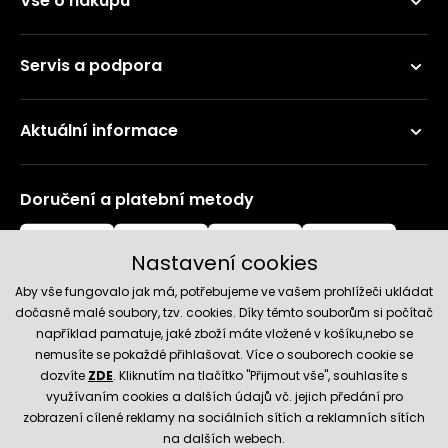
Vše o nákupu
Servis a podpora
Aktuální informace
Doručení a platební metody
Nastavení cookies
Aby vše fungovalo jak má, potřebujeme ve vašem prohlížeči ukládat
dočasně malé soubory, tzv. cookies. Díky těmto souborům si počítač
například pamatuje, jaké zboží máte vložené v košíku,nebo se
nemusíte se pokaždé přihlašovat. Více o souborech cookie se
Spolehlivý obchod
dozvíte
ZDE
. Kliknutím na tlačítko "Přijmout vše", souhlasíte s
využívaním cookies a dalších údajů vč. jejich předání pro
zobrazení cílené reklamy na sociálních sítích a reklamních sítích
na dalších webech.