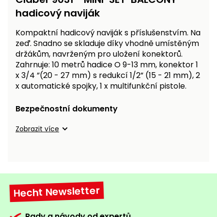
Nabíječky
hadicový naviják
Ruční
nářadí
Kompaktní hadicový naviják s příslušenstvím. Na
Příslušenství
zeď. Snadno se skladuje díky vhodně umístěným
Rozmetadla
držákům, navrženým pro uložení konektorů.
a posypové
Zahrnuje: 10 metrů hadice O 9-13 mm, konektor 1
vozíky
Topidla
x 3/4 ”(20 - 27 mm) s redukcí 1/2” (15 - 21 mm), 2
Zametací
x automatické spojky, 1 x multifunkční pistole.
stroje
Navijáky
a kladky
Bezpečnostní dokumenty
Sněhové
frézy
Zobrazit více
Sněhová
hrabla,
škrabky
na led
Hecht Newsletter
Příslušenství
Rady a návody od expertů