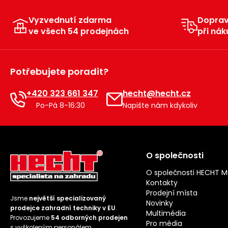
Vyzvednutí zdarma
Dopra
ve všech 54 prodejnách
při nák
Potřebujete poradit?
+420 323 661 347
hecht@hecht.cz
Po-Pá 8-16:30
Napište nám kdykoliv
O společnosti
O společnosti HECHT 
Kontakty
Prodejní místa
Jsme
největší specializovaný
Novinky
prodejce zahradní techniky v EU
.
Multimédia
Provozujeme
54 odborných prodejen
Pro média
s vyškoleným personálem.