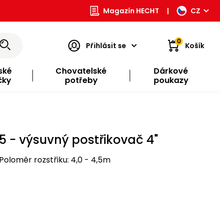
Magazín HECHT
|
CZ
0
Přihlásit se
Košík
ské
Chovatelské
Dárkové
čky
potřeby
poukazy
5 - výsuvný postřikovač 4"
 Poloměr rozstřiku: 4,0 - 4,5m