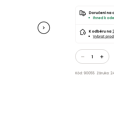
Doručení na 
Ihned k ode
K odběru na
Vybrat prod
Kód: 90055
Záruka: 