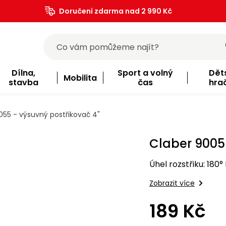
Doručení zdarma nad 2 990 Kč
Dílna,
Sport a volný
Dět
Mobilita
stavba
čas
hra
55 - výsuvný postřikovač 4"
Claber 9005
Úhel rozstřiku: 180°
Zobrazit více
189 Kč