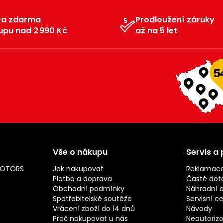
va zdarma
Prodloužení záruky
upu nad 2 990 Kč
až na 5 let
Vše o nákupu
Servis a
MOTORS
Jak nakupovat
Reklamac
Platba a doprava
Časté dot
Obchodní podmínky
Náhradní d
Spotřebitelské soutěže
Servisní c
Vrácení zboží do 14 dnů
Návody
Proč nakupovat u nás
Neautorizo