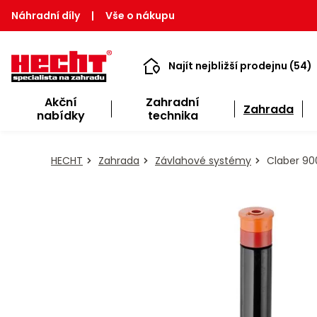
Náhradní díly
|
Vše o nákupu
Najít nejbližší prodejnu (54)
Akční
Zahradní
Zahrada
nabídky
technika
HECHT
Zahrada
Závlahové systémy
Claber 900