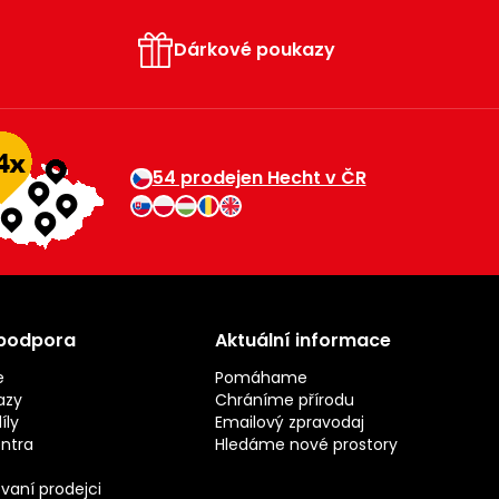
Dárkové poukazy
54 prodejen Hecht v ČR
 podpora
Aktuální informace
e
Pomáhame
azy
Chráníme přírodu
íly
Emailový zpravodaj
entra
Hledáme nové prostory
vaní prodejci