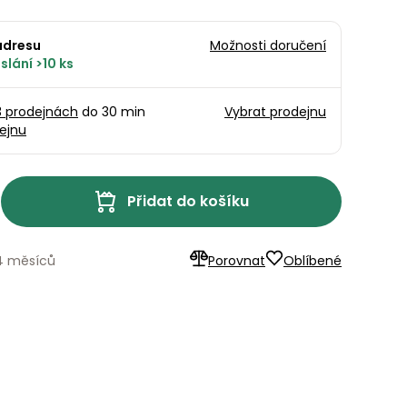
adresu
Možnosti doručení
slání >10 ks
3 prodejnách
do 30 min
Vybrat prodejnu
ejnu
Přidat do košíku
24 měsíců
Porovnat
Oblíbené