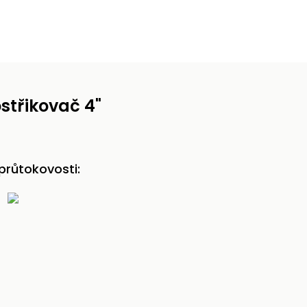
střikovač 4"
průtokovosti: