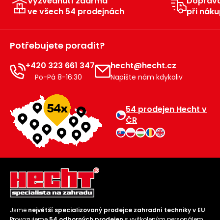
Vyzvednutí zdarma
Doprav
ve všech 54 prodejnách
při náku
Potřebujete poradit?
+420 323 661 347
hecht@hecht.cz
Po-Pá 8-16:30
Napište nám kdykoliv
54 prodejen Hecht v
ČR
Jsme
největší specializovaný prodejce zahradní techniky v EU
.
Provozujeme
54 odborných prodejen
s vyškoleným personálem.