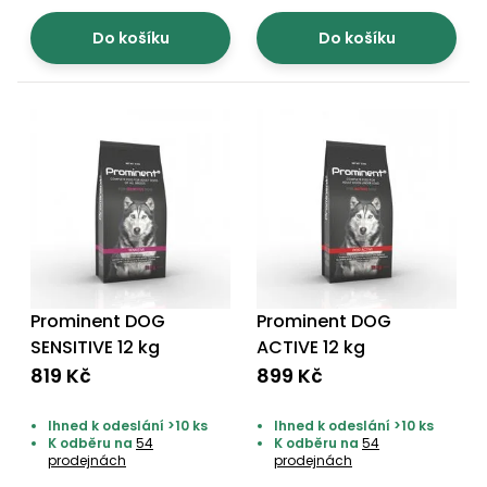
Do košíku
Do košíku
Prominent DOG
Prominent DOG
SENSITIVE 12 kg
ACTIVE 12 kg
819 Kč
899 Kč
Ihned k odeslání >10 ks
Ihned k odeslání >10 ks
K odběru na
54
K odběru na
54
prodejnách
prodejnách