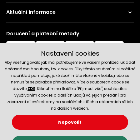
Aktuální informace
Doručení a platební metody
Nastavení cookies
Aby vše fungovalo jak má, potřebujeme ve vašem prohlížeči ukládat
dočasně malé soubory, tzv. cookies. Díky těmto souborům si počítač
například pamatuje, jaké zboží máte vložené v košíku,nebo se
nemusíte se pokaždé přihlašovat. Více o souborech cookie se
Spolehlivý obchod
dozvíte
ZDE
. Kliknutím na tlačítko "Přijmout vše", souhlasíte s
využívaním cookies a dalších údajů vč. jejich předání pro
zobrazení cílené reklamy na sociálních sítích a reklamních sítích
na dalších webech.
Nepovolit
© 2026 Hecht.cz
Nastavení cookies
Obchodní podmínky