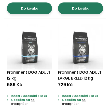
Do košíku
Do košíku
Prominent DOG ADULT
Prominent DOG ADULT
12 kg
LARGE BREED 12 kg
689 Kč
729 Kč
Ihned k odeslání >10 ks
Ihned k odeslání >10 ks
K odběru na
54
K odběru na
54
prodejnách
prodejnách