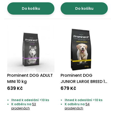
Do košíku
Do košíku
Prominent DOG ADULT
Prominent DOG
MINI 10 kg
JUNIOR LARGE BREED 10
kg
639 Kč
679 Kč
Ihned k odeslání >10 ks
Ihned k odeslání >10 ks
K odběru na
53
K odběru na
54
prodejnách
prodejnách