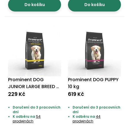
Nabíječky
Do košíku
Do košíku
Ruční
nářadí
Příslušenství
Rozmetadla
a posypové
vozíky
Topidla
Zametací
stroje
Navijáky
a kladky
Sněhové
frézy
Prominent DOG
Prominent DOG PUPPY
JUNIOR LARGE BREED 3
10 kg
Sněhová
hrabla,
kg
229 Kč
619 Kč
škrabky
na led
Doručení do 3 pracovních
Doručení do 3 pracovních
dní
dní
K odběru na
54
K odběru na
44
Příslušenství
prodejnách
prodejnách