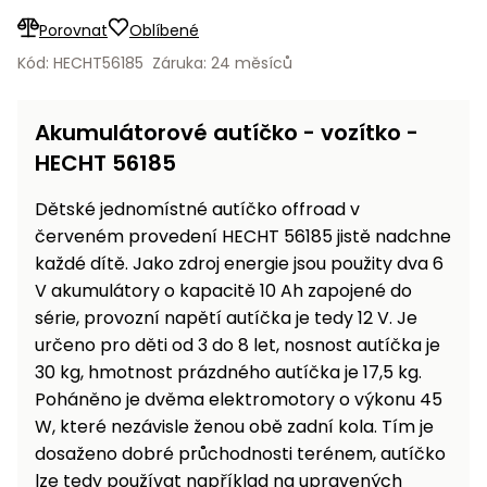
Nabíječky
Porovnat
Oblíbené
Ruční
nářadí
Kód: HECHT56185
Záruka: 24 měsíců
Příslušenství
Rozmetadla
a posypové
Akumulátorové autíčko - vozítko -
vozíky
Topidla
HECHT 56185
Zametací
Dětské jednomístné autíčko offroad v
stroje
Navijáky
červeném provedení HECHT 56185 jistě nadchne
a kladky
Sněhové
každé dítě. Jako zdroj energie jsou použity dva 6
frézy
V akumulátory o kapacitě 10 Ah zapojené do
série, provozní napětí autíčka je tedy 12 V. Je
Sněhová
určeno pro děti od 3 do 8 let, nosnost autíčka je
hrabla,
30 kg, hmotnost prázdného autíčka je 17,5 kg.
škrabky
Poháněno je dvěma elektromotory o výkonu 45
na led
W, které nezávisle ženou obě zadní kola. Tím je
dosaženo dobré průchodnosti terénem, autíčko
Příslušenství
lze tedy používat například na upravených