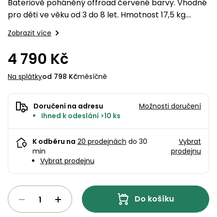
pojezdem
vozíky
Bagry
Bateriově poháněný offroad červené barvy. Vhodné
PROMINENT
větví
do
obrubníky
Příslušenství
Písek
Pytle,
pro děti ve věku od 3 do 8 let. Hmotnost 17,5 kg.
filtrace
Příslušenství
do
konve
Maximální zatížení 30 kg. Akumulátor 2x6V/10 Ah. 2
Vibrační
Přilby
Stíníci
k sekačkám
Špalíkovače
Zobrazit více
filtrace
desky a
rychlosti, funkční světla, 2 motory, dálkové…
textilie
Soustruhy
pěchy
Náhradní
4 790 Kč
Doplňky
Fukary,
nože
Transportéry,
vysavače
Na splátky
od 798 Kč
měsíčně
stavební
Zahradní
stroje
Vozíky
Akumulátory
válce
a
Řezačky
Doručení na adresu
Možnosti doručení
kolečka
Ihned k odeslání >10 ks
betonu
a
Čerpadla
asfaltu
a
K odběru na
20 prodejnách
do 30
Vybrat
vodárny
min
prodejnu
Měřící
Vybrat prodejnu
přístroje
Postřikovače
a rosiče
Ventilátory,
Do košíku
klimatizace
Vysokotlaké
čističe