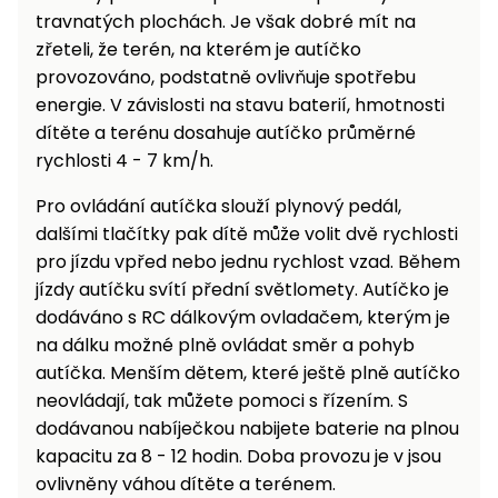
travnatých plochách. Je však dobré mít na
zřeteli, že terén, na kterém je autíčko
provozováno, podstatně ovlivňuje spotřebu
energie. V závislosti na stavu baterií, hmotnosti
dítěte a terénu dosahuje autíčko průměrné
rychlosti 4 - 7 km/h.
Pro ovládání autíčka slouží plynový pedál,
dalšími tlačítky pak dítě může volit dvě rychlosti
pro jízdu vpřed nebo jednu rychlost vzad. Během
jízdy autíčku svítí přední světlomety. Autíčko je
dodáváno s RC dálkovým ovladačem, kterým je
na dálku možné plně ovládat směr a pohyb
autíčka. Menším dětem, které ještě plně autíčko
neovládají, tak můžete pomoci s řízením. S
dodávanou nabíječkou nabijete baterie na plnou
kapacitu za 8 - 12 hodin. Doba provozu je v jsou
ovlivněny váhou dítěte a terénem.