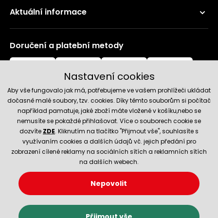
Aktuální informace
Doručení a platební metody
Nastavení cookies
Aby vše fungovalo jak má, potřebujeme ve vašem prohlížeči ukládat
dočasně malé soubory, tzv. cookies. Díky těmto souborům si počítač
například pamatuje, jaké zboží máte vložené v košíku,nebo se
nemusíte se pokaždé přihlašovat. Více o souborech cookie se
Spolehlivý obchod
dozvíte
ZDE
. Kliknutím na tlačítko "Přijmout vše", souhlasíte s
využívaním cookies a dalších údajů vč. jejich předání pro
zobrazení cílené reklamy na sociálních sítích a reklamních sítích
na dalších webech.
Nepovolit
© 2026 Hecht.cz
Nastavení cookies
Obchodní podmínky
Přijmout vše