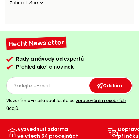
Zobrazit více
Hecht Newsletter
Rady a návody od expertů
Přehled akcí a novinek
Odebírat
Vložením e-mailu souhlasíte se
zpracováním osobních
údajů
.
Vyzvednutí zdarma
Doprav
ve všech 54 prodejnách
při náku