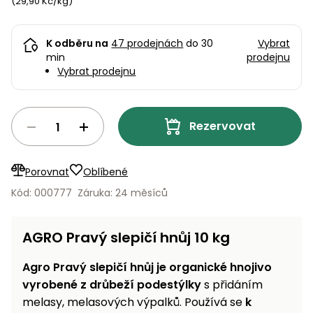
pojezdem
(29,90 Kč/kg)
vozíky
Bagry
PROMINENT
větví
do
obrubníky
Příslušenství
Písek
Pytle,
filtrace
Příslušenství
do
konve
Vibrační
Přilby
Stíníci
K odběru na
47 prodejnách
do 30
Vybrat
k sekačkám
Špalíkovače
filtrace
desky a
min
prodejnu
textilie
Soustruhy
pěchy
Vybrat prodejnu
Náhradní
Doplňky
Fukary,
nože
Transportéry,
vysavače
stavební
Zahradní
Rezervovat
stroje
Vozíky
Akumulátory
válce
a
Řezačky
kolečka
betonu
Porovnat
Oblíbené
a
Čerpadla
Kód: 000777
Záruka: 24 měsíců
asfaltu
a
vodárny
Měřící
AGRO Pravý slepičí hnůj 10 kg
přístroje
Postřikovače
a rosiče
Agro Pravý slepičí hnůj je organické hnojivo
Ventilátory,
vyrobené z drůbeží podestýlky
s přidáním
klimatizace
Vysokotlaké
melasy, melasových výpalků. Používá se
k
čističe