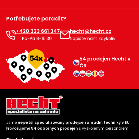
Potřebujete poradit?
+420 323 661 347
hecht@hecht.cz
Po-Pá 8-16:30
Napište nám kdykoliv
54 prodejen Hecht v
ČR
Jsme
největší specializovaný prodejce zahradní techniky v EU
.
Provozujeme
54 odborných prodejen
s vyškoleným personálem.