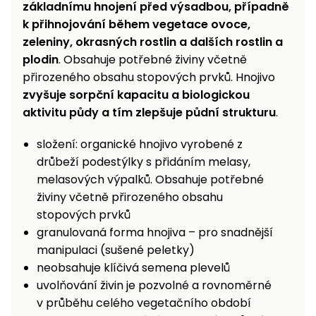
základnímu hnojení před výsadbou, případně
Nabíječky
Ruční
k přihnojování během vegetace ovoce,
nářadí
zeleniny, okrasných rostlin a dalších rostlin a
Příslušenství
plodin
. Obsahuje potřebné živiny včetně
Rozmetadla
přirozeného obsahu stopových prvků. Hnojivo
a posypové
zvyšuje sorpční kapacitu a biologickou
vozíky
Topidla
aktivitu půdy a tím zlepšuje půdní strukturu
.
Zametací
stroje
Navijáky
složení: organické hnojivo vyrobené z
a kladky
drůbeží podestýlky s přidáním melasy,
Sněhové
melasových výpalků. Obsahuje potřebné
frézy
živiny včetně přirozeného obsahu
Sněhová
stopových prvků
hrabla,
granulovaná forma hnojiva – pro snadnější
škrabky
manipulaci (sušené peletky)
na led
neobsahuje klíčivá semena plevelů
uvolňování živin je pozvolné a rovnoměrné
Příslušenství
v průběhu celého vegetačního období