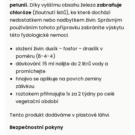
petunií.
Díky vyššímu obsahu železa
zabraňuje
Nabíječky
Ruční
chloróze
(žloutnutí listů), ke které dochází
nářadí
nedostatkem nebo nadbytkem živin. Správným
Příslušenství
používáním tohoto přípravku zabráníte výskytu
Rozmetadla
a posypové
této fyziologické nemoci.
vozíky
Topidla
složení živin: dusík – fosfor – draslík v
Zametací
poměru (8-4-4)
stroje
Navijáky
dávkování: 15 ml nalijte do 2 litrů vody a
a kladky
promíchejte
Sněhové
hnojivo se aplikuje na povrch zeminy
frézy
zálivkou
Sněhová
roztokem přihnojujte 1x za 2 týdny po celé
hrabla,
vegetační období
škrabky
na led
Tento produkt dodáváme v plastové láhvi.
Příslušenství
Bezpečnostní pokyny