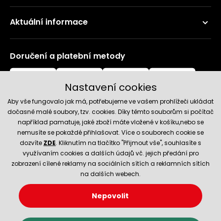
Aktuální informace
Doručení a platební metody
Nastavení cookies
Aby vše fungovalo jak má, potřebujeme ve vašem prohlížeči ukládat
dočasně malé soubory, tzv. cookies. Díky těmto souborům si počítač
například pamatuje, jaké zboží máte vložené v košíku,nebo se
nemusíte se pokaždé přihlašovat. Více o souborech cookie se
Spolehlivý obchod
dozvíte
ZDE
. Kliknutím na tlačítko "Přijmout vše", souhlasíte s
využívaním cookies a dalších údajů vč. jejich předání pro
zobrazení cílené reklamy na sociálních sítích a reklamních sítích
na dalších webech.
Nepovolit
© 2026 Hecht.cz
Nastavení cookies
Obchodní podmínky