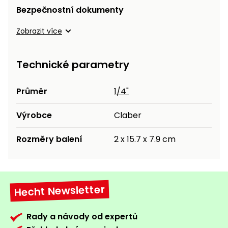
Nabíječky
Bezpečnostní dokumenty
Ruční
nářadí
Zobrazit více
Příslušenství
Rozmetadla
a posypové
Technické parametry
vozíky
Topidla
Zametací
Průměr
1/4"
stroje
Navijáky
a kladky
Výrobce
Claber
Sněhové
frézy
Rozměry balení
2 x 15.7 x 7.9 cm
Sněhová
hrabla,
škrabky
na led
Hecht Newsletter
Příslušenství
Rady a návody od expertů