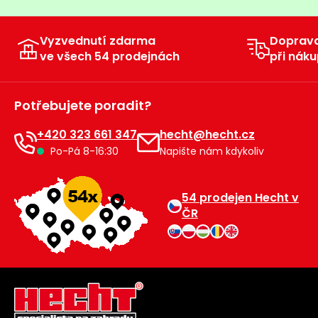
Vyzvednutí zdarma
Doprav
ve všech 54 prodejnách
při náku
Potřebujete poradit?
+420 323 661 347
hecht@hecht.cz
Po-Pá 8-16:30
Napište nám kdykoliv
54 prodejen Hecht v
ČR