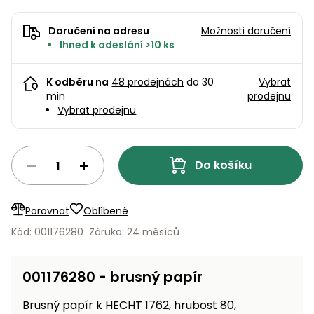
pojezdem
vozíky
Bagry
PROMINENT
větví
do
obrubníky
Příslušenství
Písek
Pytle,
filtrace
Příslušenství
Doručení na adresu
Možnosti doručení
do
konve
Vibrační
Přilby
Stíníci
Ihned k odeslání >10 ks
k sekačkám
Špalíkovače
filtrace
desky a
textilie
Soustruhy
pěchy
Náhradní
K odběru na
48 prodejnách
do 30
Vybrat
Doplňky
Fukary,
nože
Transportéry,
min
prodejnu
vysavače
Vybrat prodejnu
stavební
Zahradní
stroje
Vozíky
Akumulátory
válce
a
Řezačky
kolečka
Do košíku
betonu
a
Čerpadla
asfaltu
a
Porovnat
Oblíbené
vodárny
Měřící
Kód: 001176280
Záruka: 24 měsíců
přístroje
Postřikovače
a rosiče
Ventilátory,
001176280 - brusný papír
klimatizace
Vysokotlaké
Brusný papír k HECHT 1762, hrubost 80,
čističe