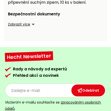
připevnění suchým zipem, 10 ks v balení.
Nabíječky
Ruční
nářadí
Bezpečnostní dokumenty
Příslušenství
Rozmetadla
Zobrazit více
a posypové
vozíky
Topidla
Zametací
stroje
Navijáky
a kladky
Hecht Newsletter
Sněhové
frézy
Rady a návody od expertů
Sněhová
Přehled akcí a novinek
hrabla,
škrabky
Odebírat
na led
Vložením e-mailu souhlasíte se
zpracováním osobních
Příslušenství
údajů
.