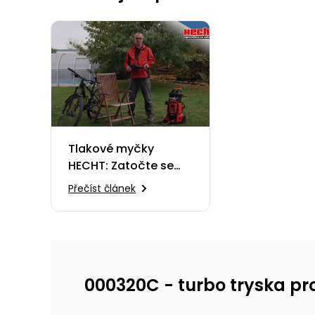
Tlakové myčky
HECHT: Zatočte se
špínou rychle a
Přečíst článek
efektivně!
000320C - turbo tryska pr