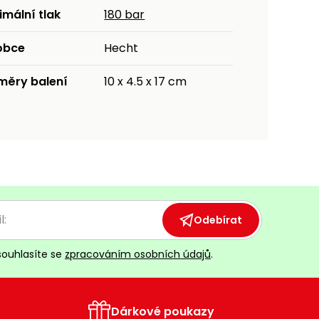
mální tlak
180 bar
obce
Hecht
měry balení
10 x 4.5 x 17 cm
Odebírat
souhlasíte se
zpracováním osobních údajů
.
Dárkové poukazy