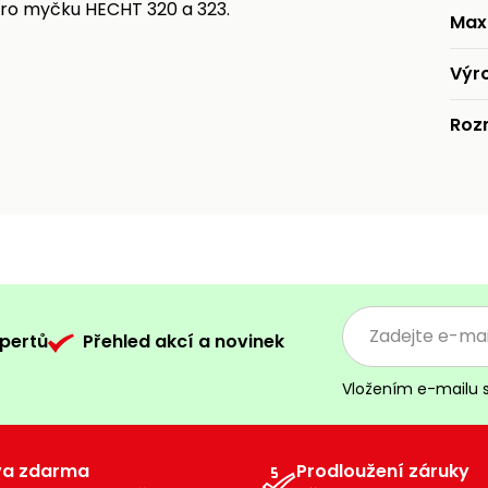
 pro myčku HECHT 320 a 323.
Maxi
Výr
Roz
pertů
Přehled akcí a novinek
Vložením e-mailu 
va zdarma
Prodloužení záruky