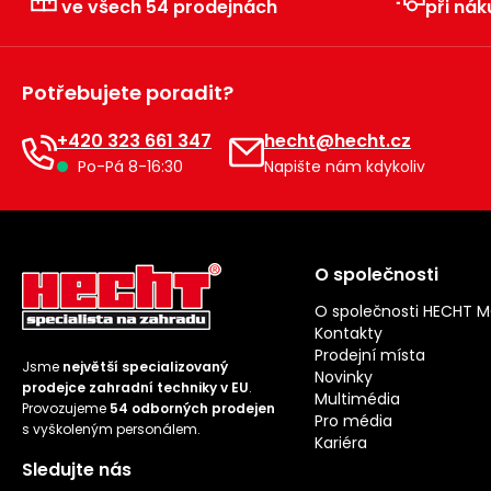
ve všech 54 prodejnách
při nák
Potřebujete poradit?
+420 323 661 347
hecht@hecht.cz
Po-Pá 8-16:30
Napište nám kdykoliv
O společnosti
O společnosti HECHT 
Kontakty
Prodejní místa
Jsme
největší specializovaný
Novinky
prodejce zahradní techniky v EU
.
Multimédia
Provozujeme
54 odborných prodejen
Pro média
s vyškoleným personálem.
Kariéra
Sledujte nás