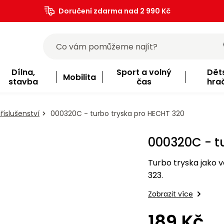
Doručení zdarma nad 2 990 Kč
Dílna,
Sport a volný
Dět
Mobilita
stavba
čas
hra
říslušenství
000320C - turbo tryska pro HECHT 320
000320C - t
Turbo tryska jako 
323.
Zobrazit více
189 Kč