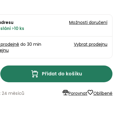
adresu
Možnosti doručení
slání >10 ks
1 prodejně
do 30 min
Vybrat prodejnu
ejnu
Přidat do košíku
: 24 měsíců
Porovnat
Oblíbené