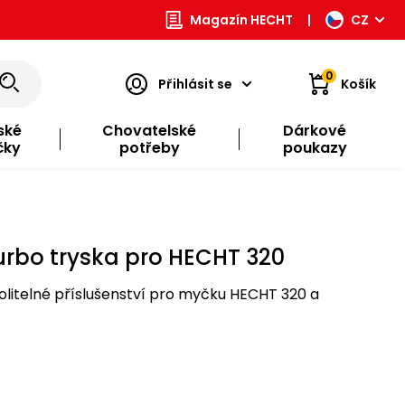
Magazín HECHT
|
CZ
0
Přihlásit se
Košík
ské
Chovatelské
Dárkové
čky
potřeby
poukazy
urbo tryska pro HECHT 320
volitelné příslušenství pro myčku HECHT 320 a