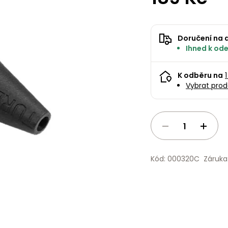
Doručení na 
Ihned k ode
K odběru na
Vybrat prod
Kód: 000320C
Záruka