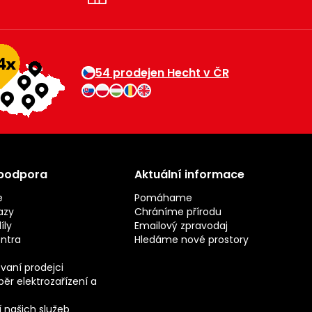
54 prodejen Hecht v ČR
 podpora
Aktuální informace
e
Pomáhame
azy
Chráníme přírodu
íly
Emailový zpravodaj
entra
Hledáme nové prostory
vaní prodejci
ěr elektrozařízení a
 našich služeb