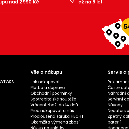
upu nad 2 990 Kč
až na 5 let
Vše o nákupu
Servis a
MOTORS
Jak nakupovat
Reklamac
Platba a doprava
Časté dot
Obchodní podmínky
Náhradní d
Spotřebitelské soutěže
Servisní c
Vrácení zboží do 14 dnů
Návody
Proč nakupovat u nás
Neautorizo
Prodloužená záruka HECHT
Zpětný odb
Okamžitá výměna zboží
baterií
Nákup na splátky
Hodnocení