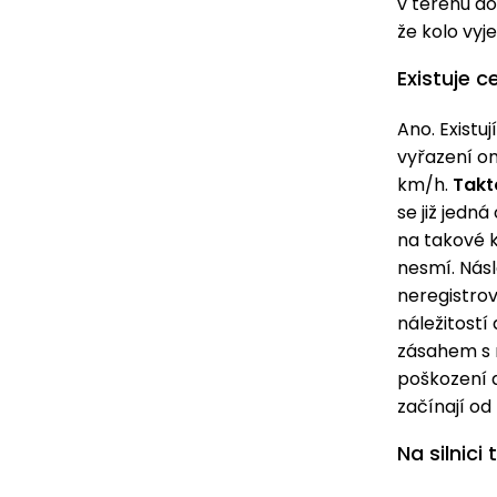
v terénu do
že kolo vyj
Existuje c
Ano. Existu
vyřazení om
km/h.
Takt
se již jedná
na takové k
nesmí. Násl
neregistro
náležitost
zásahem s 
poškození 
začínají od
Na silnic