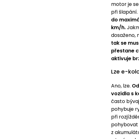
motor je s
při šlapání.
do maximál
km/h.
Jakmi
dosaženo, 
tak se musí
přestane c
aktivuje br
Lze e-kol
Ano, lze.
Od
vozidla s 
často býva
pohybuje ry
při rozjíždě
pohybovat 
z akumulát