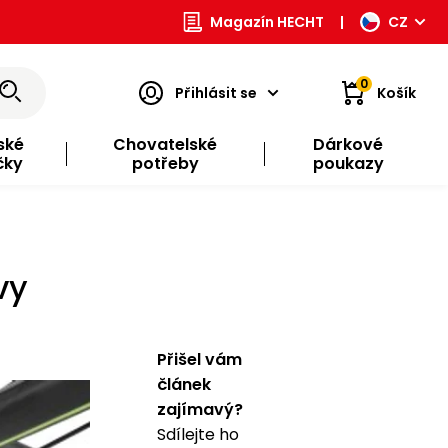
Magazín HECHT
|
CZ
0
Přihlásit se
Košík
ské
Chovatelské
Dárkové
čky
potřeby
poukazy
vy
Přišel vám
článek
zajímavý?
Sdílejte ho