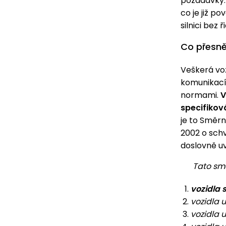
požadavky
co je již p
silnici bez
Co přesně
Veškerá voz
komunikací
normami.
V
specifikov
je to Směr
2002 o schv
doslovně u
Tato směrn
vozidla 
vozidla 
vozidla 