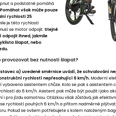
epnut a podstatně pomáhá
Pomáhat však může pouze
ní rychlosti 25
le je této rychlosti
musí se motor odpojit.
Stejně
 odpojit ihned, jakmile
yklista šlapat, nebo
zdu.
o provozovat bez nutnosti šlapat?
stavec a) uvedené směrnice uvádí, že schvalování ne
konstrukční rychlostí nepřesahující 6 km/h.
Moderní ele
jí vybavena asistentem chůze. Kolo se pak s asistentem
chlostí do 6 km/h. Asistent pak může být použit i jako ak
ní i pro jízdu samotnou. Otázkou však zůstává, jak efektivní
se rychlostí pouhých 6 km/h a přitom nadměrně plýtvat 
oru. Pokud se ovšem potřebujete s kolem naloženým bag