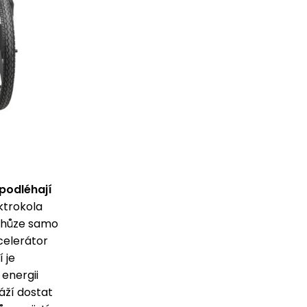
podléhají
ktrokola
 chůze samo
celerátor
 je
energii
áží dostat