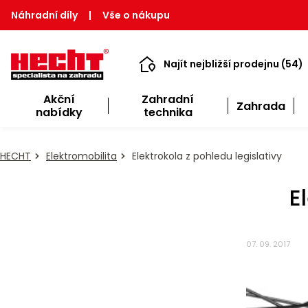
Náhradní díly
|
Vše o nákupu
Najít nejbližší prodejnu (54)
Akční
Zahradní
Zahrada
nabídky
technika
HECHT
Elektromobilita
Elektrokola z pohledu legislativy
E
07. 09. 2017