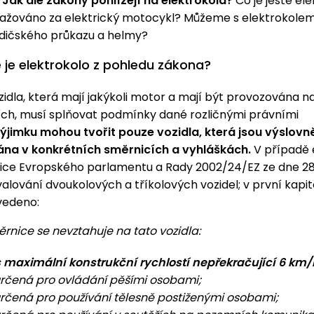
.
Jak ale zákony pohlížejí na elektrokola?
Co je ještě ele
ovažováno za elektrický motocykl? Můžeme s elektrokolem
 řidičského průkazu a helmy?
 je elektrokolo z pohledu zákona?
idla, která mají jakýkoli motor a mají být provozována n
ch, musí splňovat podmínky dané rozličnými právními
ýjimku
mohou tvořit pouze vozidla, která jsou výslovn
ána v konkrétních směrnicích a vyhláškách.
V případě 
nice Evropského parlamentu a Rady 2002/24/EZ ze dne 28
alování dvoukolových a tříkolových vozidel; v první kapit
vedeno:
ice se nevztahuje na tato vozidla:
s maximální konstrukční rychlostí nepřekračující 6 km/
určená pro ovládání pěšími osobami;
určená pro používání tělesně postiženými osobami;