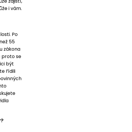
e zajistí,
ůže i vám.
osti. Po
 než 55
u zákona
a proto se
ici být
 řídili
povinných
mto
skujete
idla
y?