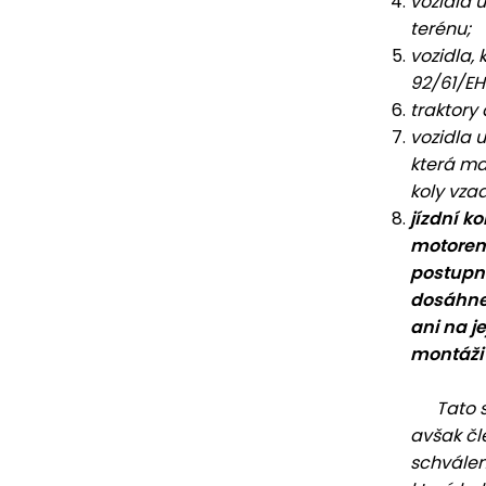
vozidla 
terénu;
vozidla,
92/61/EH
traktory
vozidla 
která ma
koly vza
jízdní k
motorem
postupně
dosáhne 
ani na j
montáži 
Tato smě
avšak čl
schválen