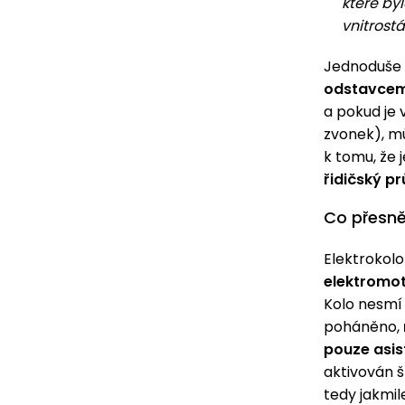
které by
vnitrost
Jednoduše
odstavcem 
a pokud je
zvonek), m
k tomu, že 
řidičský pr
Co přesně
Elektrokol
elektromot
Kolo nesmí
poháněno,
pouze asis
aktivován š
tedy jakmil