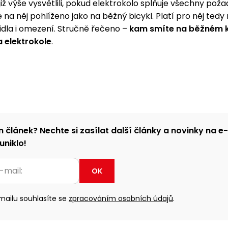
 již výše vysvětlili, pokud elektrokolo splňuje všechny pož
e na něj pohlíženo jako na běžný bicykl. Platí pro něj ted
idla i omezení. Stručně řečeno –
kam smíte na běžném k
a elektrokole
.
m článek? Nechte si zasílat další články a novinky na e
uniklo!
OK
ailu souhlasíte se
zpracováním osobních údajů
.