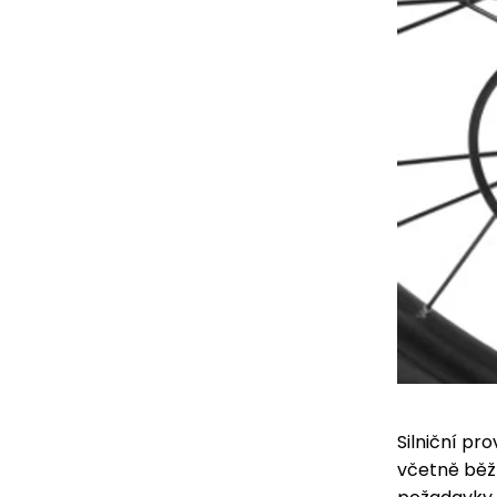
Silniční pr
včetně běž