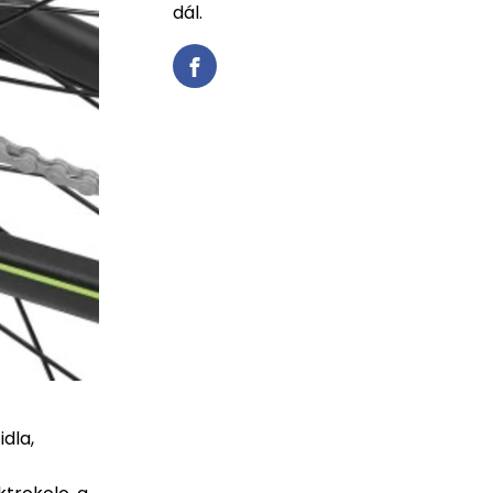
dál.
dla,