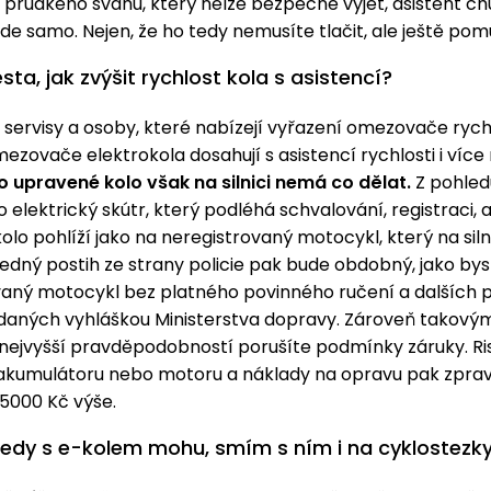
 prudkého svahu, který nelze bezpečně vyjet, asistent chůz
ede samo. Nejen, že ho tedy nemusíte tlačit, ale ještě pom
esta, jak zvýšit rychlost kola s asistencí?
jí servisy a osoby, které nabízejí vyřazení omezovače rychl
ezovače elektrokola dosahují s asistencí rychlosti i více
o upravené kolo však na silnici nemá co dělat.
Z pohled
 o elektrický skútr, který podléhá schvalování, registraci, 
olo pohlíží jako na neregistrovaný motocykl, který na siln
edný postih ze strany policie pak bude obdobný, jako byste
vaný motocykl bez platného povinného ručení a dalších 
í daných vyhláškou Ministerstva dopravy. Zároveň takový
nejvyšší pravděpodobností porušíte podmínky záruky. Ri
akumulátoru nebo motoru a náklady na opravu pak zprav
 5000 Kč výše.
i tedy s e-kolem mohu, smím s ním i na cyklostezk