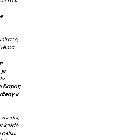
ích i v
ce
nikace,
 dvěma
ým
 je
lo
e šlapat;
určeny k
vozidel,
at každé
 celku,