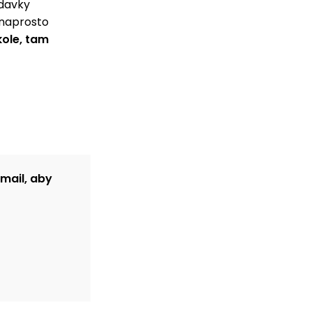
adavky
y naprosto
ole, tam
-mail, aby