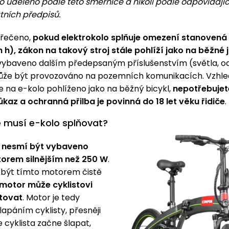
lo uděleno podle této směrnice a nikoli podle odpovídají
átních předpisů.
 řečeno,
pokud elektrokolo splňuje omezení stanovená
h), zákon na takový stroj stále pohlíží jako na běžné j
 vybaveno dalším předepsaným příslušenstvím (světla, o
ůže být provozováno na pozemních komunikacích. Vzhl
je na e-kolo pohlíženo jako na běžný bicykl,
nepotřebujet
ůkaz a ochranná přilba je povinná do 18 let věku řidiče
.
 musí e-kolo splňovat?
o
nesmí být vybaveno
orem silnějším než 250 W
.
 být tímto motorem čistě
motor může cyklistovi
tovat
. Motor je tedy
lapáním cyklisty, přesněji
e cyklista začne šlapat,