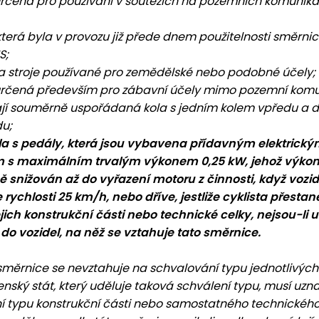
určená pro používání v soutěžích na pozemních komunikac
 která byla v provozu již přede dnem použitelnosti směrni
S;
 a stroje používané pro zemědělské nebo podobné účely;
určená především pro zábavní účely mimo pozemní komu
jí souměrně uspořádaná kola s jedním kolem vpředu a
du;
ola s pedály, která jsou vybavena přídavným elektrick
 s maximálním trvalým výkonem 0,25 kW, jehož výkon
 snižován až do vyřazení motoru z činnosti, když vozid
rychlosti 25 km/h, nebo dříve, jestliže cyklista přestan
ejich konstrukční části nebo technické celky, nejsou-li 
do vozidel, na něž se vztahuje tato směrnice.
rnice se nevztahuje na schvalování typu jednotlivých 
enský stát, který uděluje taková schválení typu, musí uzn
í typu konstrukční části nebo samostatného technického