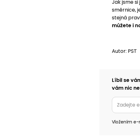
Jak jsme si
směrnice, j
stejná prav
můžete i n
Autor: PST
Líbil se vá
vám nic ne
Vložením e-m