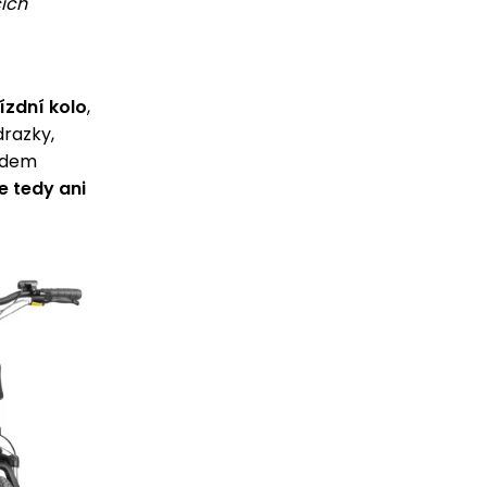
cích
ízdní kolo
,
drazky,
edem
e tedy ani