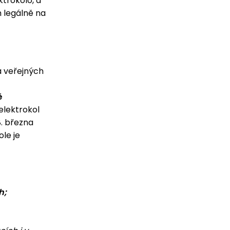
ktrokolo, a
 legálně na
a veřejných
ě
elektrokol
. března
ole je
h;