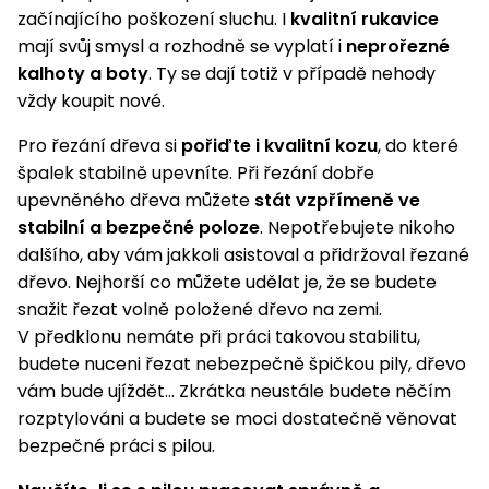
začínajícího poškození sluchu. I
kvalitní rukavice
mají svůj smysl a rozhodně se vyplatí i
neprořezné
kalhoty a boty
. Ty se dají totiž v případě nehody
vždy koupit nové.
Pro řezání dřeva si
pořiďte i kvalitní kozu
, do které
špalek stabilně upevníte. Při řezání dobře
upevněného dřeva můžete
stát vzpřímeně ve
stabilní a bezpečné poloze
. Nepotřebujete nikoho
dalšího, aby vám jakkoli asistoval a přidržoval řezané
dřevo. Nejhorší co můžete udělat je, že se budete
snažit řezat volně položené dřevo na zemi.
V předklonu nemáte při práci takovou stabilitu,
budete nuceni řezat nebezpečně špičkou pily, dřevo
vám bude ujíždět… Zkrátka neustále budete něčím
rozptylováni a budete se moci dostatečně věnovat
bezpečné práci s pilou.