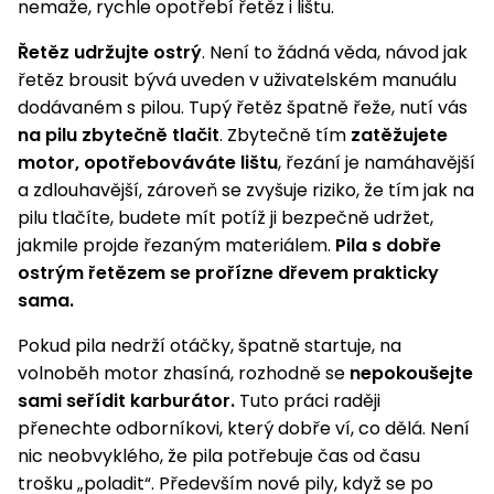
nemaže, rychle opotřebí řetěz i lištu.
Nabíječky
Ruční
Řetěz udržujte ostrý
. Není to žádná věda, návod jak
nářadí
řetěz brousit bývá uveden v uživatelském manuálu
Příslušenství
Rozmetadla
dodávaném s pilou. Tupý řetěz špatně řeže, nutí vás
a posypové
na pilu zbytečně tlačit
. Zbytečně tím
zatěžujete
vozíky
Topidla
motor, opotřebováváte lištu
, řezání je namáhavější
a zdlouhavější, zároveň se zvyšuje riziko, že tím jak na
Zametací
pilu tlačíte, budete mít potíž ji bezpečně udržet,
stroje
Navijáky
a kladky
jakmile projde řezaným materiálem.
Pila s dobře
Sněhové
ostrým řetězem se prořízne dřevem prakticky
frézy
sama.
Sněhová
Pokud pila nedrží otáčky, špatně startuje, na
hrabla,
volnoběh motor zhasíná, rozhodně se
nepokoušejte
škrabky
sami seřídit karburátor.
Tuto práci raději
na led
přenechte odborníkovi, který dobře ví, co dělá. Není
nic neobvyklého, že pila potřebuje čas od času
Příslušenství
trošku „poladit“. Především nové pily, když se po