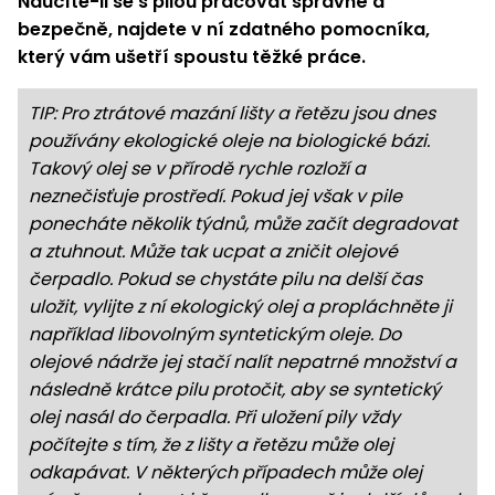
Naučíte-li se s pilou pracovat správně a
bezpečně, najdete v ní zdatného pomocníka,
který vám ušetří spoustu těžké práce.
TIP: Pro ztrátové mazání lišty a řetězu jsou dnes
používány ekologické oleje na biologické bázi.
Takový olej se v přírodě rychle rozloží a
neznečisťuje prostředí. Pokud jej však v pile
ponecháte několik týdnů, může začít degradovat
a ztuhnout. Může tak ucpat a zničit olejové
čerpadlo. Pokud se chystáte pilu na delší čas
uložit, vylijte z ní ekologický olej a propláchněte ji
například libovolným syntetickým oleje. Do
olejové nádrže jej stačí nalít nepatrné množství a
následně krátce pilu protočit, aby se syntetický
olej nasál do čerpadla. Při uložení pily vždy
počítejte s tím, že z lišty a řetězu může olej
odkapávat. V některých případech může olej