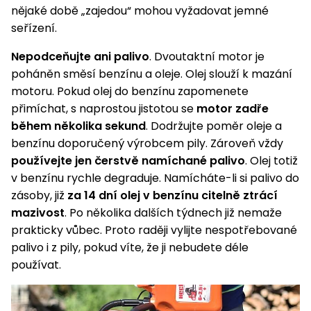
nějaké době „zajedou“ mohou vyžadovat jemné
seřízení.
Nepodceňujte ani palivo
. Dvoutaktní motor je
poháněn směsí benzínu a oleje. Olej slouží k mazání
motoru. Pokud olej do benzínu zapomenete
přimíchat, s naprostou jistotou se
motor zadře
během několika sekund
. Dodržujte poměr oleje a
benzínu doporučený výrobcem pily. Zároveň vždy
používejte jen čerstvě namíchané palivo
. Olej totiž
v benzínu rychle degraduje. Namícháte-li si palivo do
zásoby, již
za 14 dní olej v benzínu citelně ztrácí
mazivost
. Po několika dalších týdnech již nemaže
prakticky vůbec. Proto raději vylijte nespotřebované
palivo i z pily, pokud víte, že ji nebudete déle
používat.