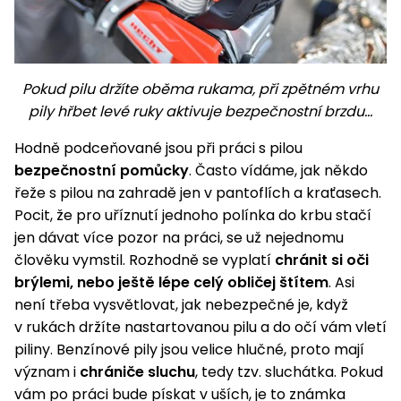
Pokud pilu držíte oběma rukama, při zpětném vrhu
pily hřbet levé ruky aktivuje bezpečnostní brzdu...
Hodně podceňované jsou při práci s pilou
bezpečnostní pomůcky
. Často vídáme, jak někdo
řeže s pilou na zahradě jen v pantoflích a kraťasech.
Pocit, že pro uříznutí jednoho polínka do krbu stačí
jen dávat více pozor na práci, se už nejednomu
člověku vymstil. Rozhodně se vyplatí
chránit si oči
brýlemi, nebo ještě lépe celý obličej štítem
. Asi
není třeba vysvětlovat, jak nebezpečné je, když
v rukách držíte nastartovanou pilu a do očí vám vletí
piliny. Benzínové pily jsou velice hlučné, proto mají
význam i
chrániče sluchu
, tedy tzv. sluchátka. Pokud
vám po práci bude pískat v uších, je to známka