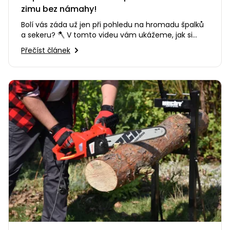
zimu bez námahy!
Bolí vás záda už jen při pohledu na hromadu špalků
a sekeru? 🪓 V tomto videu vám ukážeme, jak si
přípravu topného dřeva…
Přečíst článek