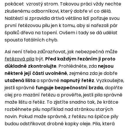
pojezdem
vozíky
Bagry
PROMINENT
pokácet vzrostý strom. Takovou práci vždy nechte
větví
do
obrubníky
Příslušenství
Písek
Pytle,
zkušenému odborníkovi, který dobře ví co dělá.
filtrace
Příslušenství
do
konve
Vibrační
Přilby
Stíníci
Naštěstí si zpravidla drtivá většina lidí pořizuje svou
k sekačkám
Špalíkovače
filtrace
desky a
textilie
Soustruhy
první řetězovou pilu jen k tomu, aby si nařezali pár
pěchy
Náhradní
špalků dřeva na topení. Ovšem i tady se dá udělat
Doplňky
Fukary,
nože
Transportéry,
spousta fatálních chyb.
vysavače
stavební
Zahradní
Asi není třeba zdůrazňovat, jak nebezpečná může
stroje
Vozíky
Akumulátory
válce
řetězová pila
být.
Před každým řezáním ji proto
a
Řezačky
kolečka
důkladně zkontrolujte
. Prohlédněte, zda
nejsou
betonu
některé její části uvolněné
, zejména zda je dobře
a
Čerpadla
utažená lišta
a správně
napnutý řetěz
. Vyzkoušejte,
asfaltu
a
jestli správně
funguje bezpečnostní brzda
, doplňte
vodárny
Měřící
olej pro mazání řetězu a prověřte, jestli pila správně
přístroje
Postřikovače
maže lištu a řetěz. To zjistíte snadno tak, že krátce
a rosiče
rozběhnete pilu například nad stránkou starých
Ventilátory,
novin. Pokud maže správně, z řetězu na špičce pily
klimatizace
Vysokotlaké
budou odstřikovat drobné kapky oleje. Pila, která
čističe