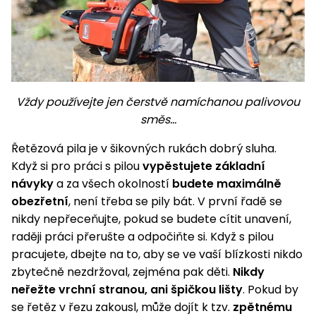
Vždy používejte jen čerstvě namíchanou palivovou
směs...
Řetězová pila je v šikovných rukách dobrý sluha.
Když si pro práci s pilou
vypěstujete základní
návyky
a za všech okolností
budete maximálně
obezřetní
, není třeba se pily bát. V první řadě se
nikdy nepřeceňujte, pokud se budete cítit unavení,
raději práci přerušte a odpočiňte si. Když s pilou
pracujete, dbejte na to, aby se ve vaší blízkosti nikdo
zbytečně nezdržoval, zejména pak děti.
Nikdy
neřežte vrchní stranou, ani špičkou lišty
. Pokud by
se řetěz v řezu zakousl, může dojít k tzv.
zpětnému