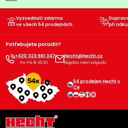
Vyzvednutí zdarma
Doprav
ve všech 54 prodejnách
při náku
Potřebujete poradit?
+420 323 661 347
hecht@hecht.cz
Po-Pá 8-16:30
Napište nám kdykoliv
54 prodejen Hecht v
ČR