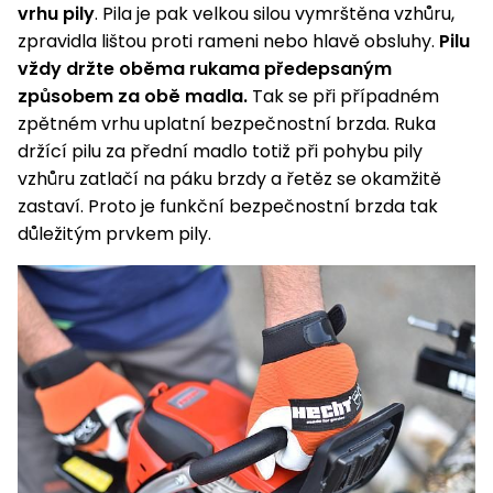
vrhu pily
. Pila je pak velkou silou vymrštěna vzhůru,
zpravidla lištou proti rameni nebo hlavě obsluhy.
Pilu
vždy držte oběma rukama předepsaným
způsobem za obě madla.
Tak se při případném
zpětném vrhu uplatní bezpečnostní brzda. Ruka
držící pilu za přední madlo totiž při pohybu pily
vzhůru zatlačí na páku brzdy a řetěz se okamžitě
zastaví. Proto je funkční bezpečnostní brzda tak
důležitým prvkem pily.